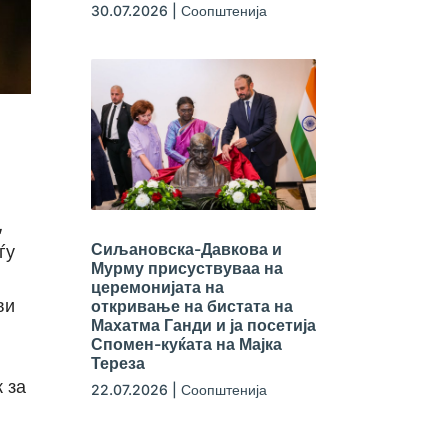
30.07.2026
|
Соопштенија
,
Сиљановска-Давкова и
ѓу
Мурму присуствуваа на
церемонијата на
ви
откривање на бистата на
Махатма Ганди и ја посетија
Спомен-куќата на Мајка
Тереза
 за
22.07.2026
|
Соопштенија
,