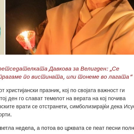
Претседателката Давкова за Велигден: „Се
 трагаме по вистината, или тонеме во лагата“
 христијански празник, кој по својата важност ги
ој ден го слават темелот на верата на кој почива
ските врати се отстранети, симболизирајќи дека Исус
орти.
етла недела, а потоа во црквата се пеат песни пол