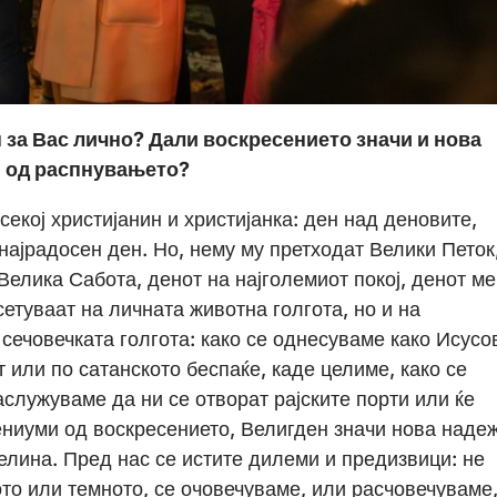
 за Вас лично? Дали воскресението значи и нова
и од распнувањето?
 секој христијанин и христијанка: ден над деновите,
 најрадосен ден. Но, нему му претходат Велики Петок
Велика Сабота, денот на најголемиот покој, денот ме
сетуваат на личната животна голгота, но и на
 сечовечката голгота: како се однесуваме како Исусо
 или по сатанското беспаќе, каде целиме, како се
аслужуваме да ни се отворат рајските порти или ќе
ниуми од воскресението, Велигден значи нова надеж
целина. Пред нас се истите дилеми и предизвици: не
то или темното, се очовечуваме, или расчовечуваме