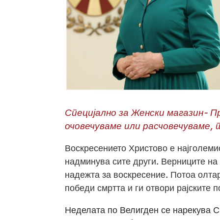
Специјално за Женски магазин- 
очовечуваме или расчовечуваме,
Воскресението Христово е најголемиот
надминува сите други. Верниците на т
надежта за воскресение. Потоа олтар
победи смртта и ги отвори рајските п
Неделата по Велигден се нарекува Св