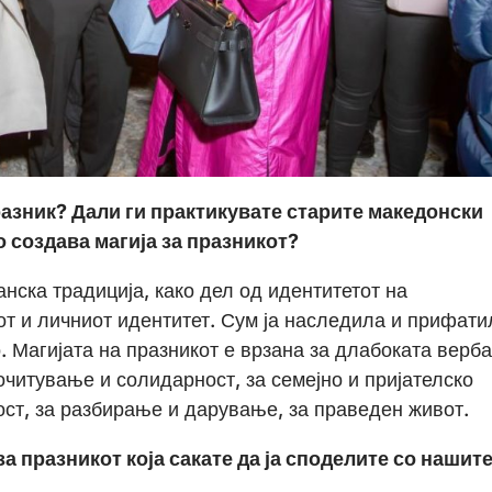
разник? Дали ги практикувате старите македонски
о создава магија за празникот?
анска традиција, како дел од идентитетот на
от и личниот идентитет. Сум ја наследила и прифати
. Магијата на празникот е врзана за длабоката верба
очитување и солидарност, за семејно и пријателско
ост, за разбирање и дарување, за праведен живот.
а празникот која сакате да ја споделите со нашит