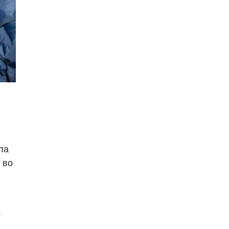
ла
 во
е