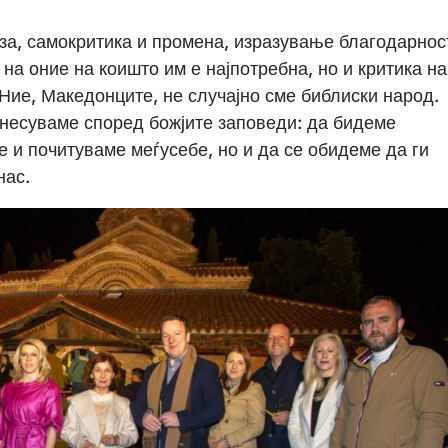
за, самокритика и промена, изразување благодарнос
на оние на коишто им е најпотребна, но и критика на
Ние, Македонците, не случајно сме библиски народ.
днесуваме според божјите заповеди: да бидеме
 и почитуваме меѓусебе, но и да се обидеме да ги
нас.