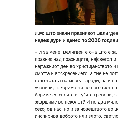
ЖМ: Што значи празникот Велигден
надеж дури и денес по 2000 годин
– И за мене, Велигден е она што е за
празник над празниците, најсветол и
најтажниот ден во христијанството и 
смртта и воскресението, а тие не пот
голготатата на многу народи, па и на
ученици, чекориме ли по неговиот пат
бориме со своите и туѓите гревови, з
завршиме во пеколот? И по два миле
секој од нас, но и за човештвото во 
инспирира доброто или злото, светло