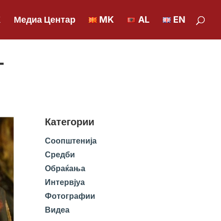
К
Медиа Центар
MK
AL
EN
-
Категории
Соопштенија
Средби
Обраќања
Интервјуа
Фотографии
Видеа