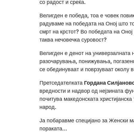
со радост и среќа.
Велигден е победа, тоа е човек повик
радуваме на победата на Оној што т
смрт на крстот? Во победата на Оној
таква нечовечка суровост?
Велигден е денот на универзалната н
разочарувања, понижувања, погазено
се обединуваат и поврзуваат околу в
Претседателката
Гордана Силјанов
вредности и надвор од нејзината функ
почитува македонската христијанска 
народ.
Ја побаравме специјано за Женски ма
пораката…