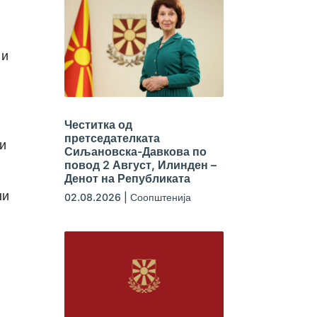
 и
Честитка од
претседателката
и
Сиљановска-Давкова по
повод 2 Август, Илинден –
Денот на Републиката
ни
02.08.2026
|
Соопштенија