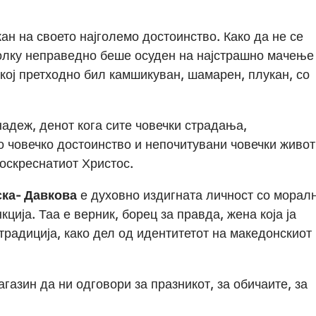
ан на своето најголемо достоинство. Како да не се
олку неправедно беше осуден на најстрашно мачење
 кој претходно бил камшикуван, шамарен, плукан, со
адеж, денот кога сите човечки страдања,
 човечко достоинство и непочитувани човечки живот
оскреснатиот Христос.
ска- Давкова
е духовно издигната личност со морал
ција. Таа е верник, борец за правда, жена која ја
традиција, како дел од идентитетот на македонскиот
газин да ни одговори за празникот, за обичаите, за