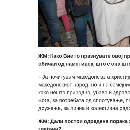
ЖМ: Како Вие го празнувате овој п
обичаи од памптивек, што е она шт
– Ја почитувам македонската христиј
македонскиот народ, но и на семејни
како нешто природно, убаво и здраво
Бога, за потребата од сплотување, п
дружење, за лична и колективна рад
ЖМ: Дали постои одредена порака з
граѓани?