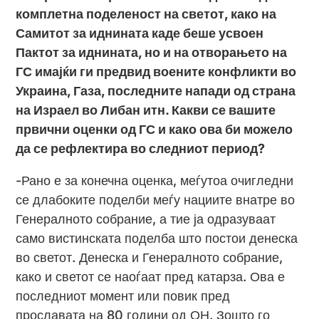
комплетна поделеност на светот, како на
Самитот за иднината каде беше усвоен
Пактот за иднината, но и на отворањето на
ГС имајќи ги предвид воените конфликти во
Украина, Газа, последните напади од страна
на Израел во Либан итн. Какви се вашите
првични оценки од ГС и како ова би можело
да се рефлектира во следниот период?
-Рано е за конечна оценка, меѓутоа очигледни
се длабоките поделби меѓу нациите внатре во
Генералното собрание, а тие ја одразуваат
само вистинската поделба што постои денеска
во светот. Денеска и Генералното собрание,
како и светот се наоѓаат пред катарза. Ова е
последниот момент или повик пред
прославата на 80 години од ОН. Зошто го