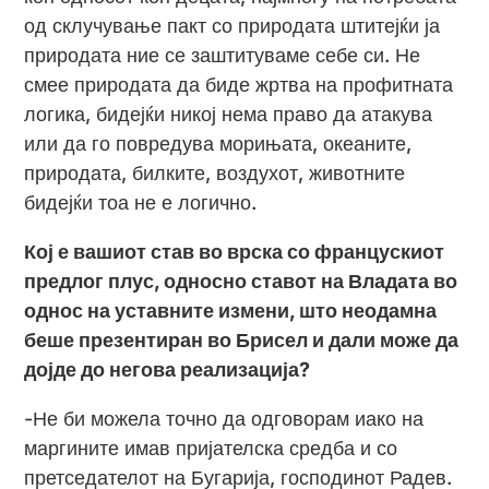
од склучување пакт со природата штитејќи ја
природата ние се заштитуваме себе си. Не
смее природата да биде жртва на профитната
логика, бидејќи никој нема право да атакува
или да го повредува морињата, океаните,
природата, билките, воздухот, животните
бидејќи тоа не е логично.
Кој е вашиот став во врска со францускиот
предлог плус, односно ставот на Владата во
однос на уставните измени, што неодамна
беше презентиран во Брисел и дали може да
дојде до негова реализација?
-Не би можела точно да одговорам иако на
маргините имав пријателска средба и со
претседателот на Бугарија, господинот Радев.