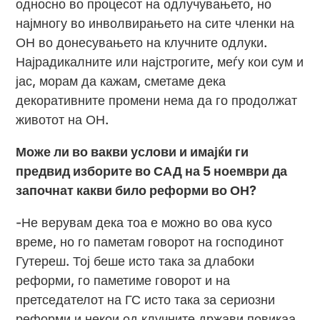
односно во процесот на одлучувањето, но
најмногу во инволвирањето на сите членки на
ОН во донесувањето на клучните одлуки.
Најрадикалните или најстрогите, меѓу кои сум и
јас, морам да кажам, сметаме дека
декоративните промени нема да го продолжат
животот на ОН.
Може ли во вакви услови и имајќи ги
предвид изборите во САД на 5 ноември да
започнат какви било реформи во ОН?
-Не верувам дека тоа е можно во ова кусо
време, но го паметам говорот на господинот
Гутереш. Тој беше исто така за длабоки
реформи, го паметиме говорот и на
претседателот на ГС исто така за сериозни
реформи и некои од клучните држави повикаа