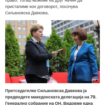
право. Тогаш можеме на друг начин да
пристапиме кон договорот, посочува
Сиљановска Давкова.
Претседателке Сиљановска Давкова ја
предводите македонската делегација на 79.
Генерално собрание на ОН. Видовме една