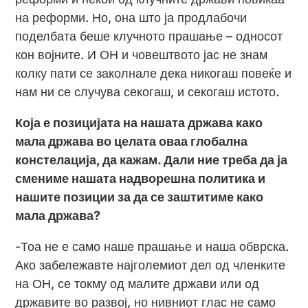
на реформи. Но, она што ја продлабочи
поделбата беше клучното прашање – односот
кон војните. И ОН и човештвото јас не знам
колку пати се заколнале дека никогаш повеќе и
нам ни се случува секогаш, и секогаш истото.
Која е позицијата на нашата држава како
мала држава во целата оваа глобална
констелација, да кажам. Дали ние треба да ја
смениме нашата надворешна политика и
нашите позиции за да се заштитиме како
мала држава?
-Тоа не е само наше прашање и наша обврска.
Ако забележавте најголемиот дел од членките
на ОН, се токму од малите држави или од
државите во развој, но нивниот глас не само