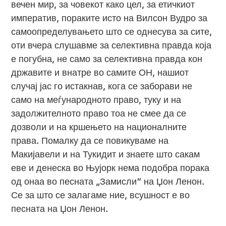
вечен мир, за човекот како цел, за етичкиот
императив, пораките исто на Вилсон Вудро за
самоопределувањето што се однесува за сите,
оти вчера слушавме за селективна правда која
е погубна, не само за селективна правда кон
државите и внатре во самите ОН, нашиот
случај јас го истакнав, кога се заборави не
само на меѓународното право, туку и на
задолжителното право тоа не смее да се
дозволи и на кршењето на националните
права. Помалку да се повикуваме на
Макијавели и на Тукидит и знаете што сакам
еве и денеска во Њујорк нема подобра порака
од онаа во песната „Замисли“ на Џон Ленон.
Се за што се залагаме ние, всушност е во
песната на Џон Ленон.