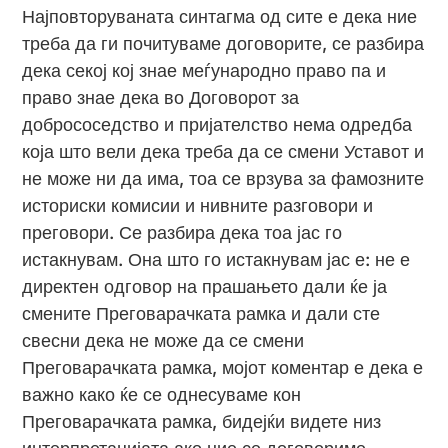
Најповторуваната синтагма од сите е дека ние
треба да ги почитуваме договорите, се разбира
дека секој кој знае меѓународно право па и
право знае дека во Договорот за
добрососедство и пријателство нема одредба
која што вели дека треба да се смени Уставот и
не може ни да има, тоа се врзува за фамозните
историски комисии и нивните разговори и
преговори. Се разбира дека тоа јас го
истакнувам. Она што го истакнувам јас е: не е
директен одговор на прашањето дали ќе ја
смените Преговарачката рамка и дали сте
свесни дека не може да се смени
Преговарачката рамка, мојот коментар е дека е
важно како ќе се однесуваме кон
Преговарачката рамка, бидејќи видете низ