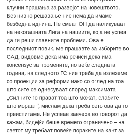
клучни прашања за развојот на човештвото.
Без нивно решавање ние нема да имаме
безбедна иднина. Не смеат ОН да наликуваат
на некогашната Лига на нациите, која не успеа
да ги реши главните проблеми. Ова е
последниот повик. Ме прашавте за изборите во
САД, видовме дека има речиси дека има
консензус за промените, но веќе следната
година, на следното ГС ние треба да излеземе
со проекции за реформи иако со оглед на тоа
што сите се однесуваат според максимата
„Силните го прават тоа што можат, слабите
што мораат“, мислам дека треба сето ова да го
преиспитаме. Не успеав завчера во говорот да
кажам, бидејќи беше времето ограничено – на
светот му требаат повеќе пораките на Кант за