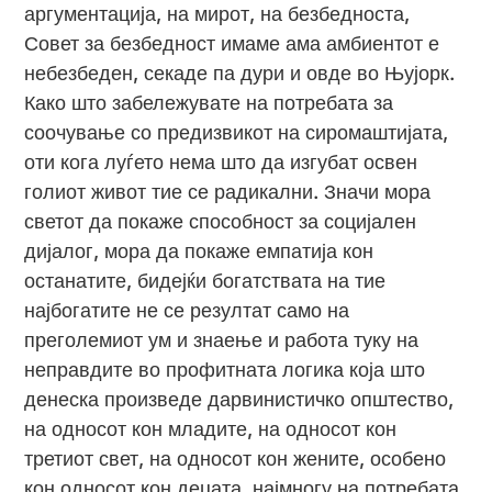
аргументација, на мирот, на безбедноста,
Совет за безбедност имаме ама амбиентот е
небезбеден, секаде па дури и овде во Њујорк.
Како што забележувате на потребата за
соочување со предизвикот на сиромаштијата,
оти кога луѓето нема што да изгубат освен
голиот живот тие се радикални. Значи мора
светот да покаже способност за социјален
дијалог, мора да покаже емпатија кон
останатите, бидејќи богатствата на тие
најбогатите не се резултат само на
преголемиот ум и знаење и работа туку на
неправдите во профитната логика која што
денеска произведе дарвинистичко општество,
на односот кон младите, на односот кон
третиот свет, на односот кон жените, особено
кон односот кон децата, најмногу на потребата