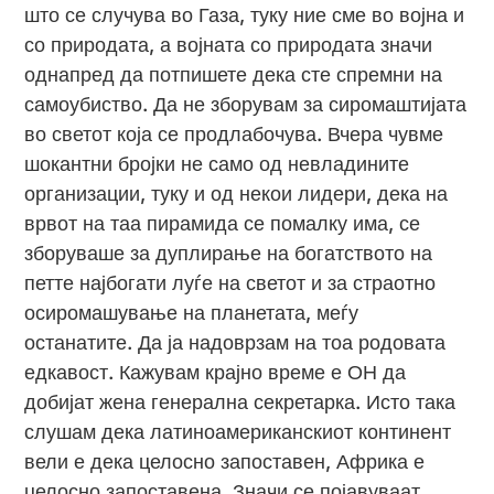
што се случува во Газа, туку ние сме во војна и
со природата, а војната со природата значи
однапред да потпишете дека сте спремни на
самоубиство. Да не зборувам за сиромаштијата
во светот која се продлабочува. Вчера чувме
шокантни бројки не само од невладините
организации, туку и од некои лидери, дека на
врвот на таа пирамида се помалку има, се
зборуваше за дуплирање на богатството на
петте најбогати луѓе на светот и за страотно
осиромашување на планетата, меѓу
останатите. Да ја надоврзам на тоа родовата
едкавост. Кажувам крајно време е ОН да
добијат жена генерална секретарка. Исто така
слушам дека латиноамериканскиот континент
вели е дека целосно запоставен, Африка е
целосно запоставена. Значи се појавуваат