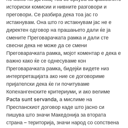
историски комисии и нивните разговори и
преговори. Се разбира дека тоа јас го
истакнувам. Она што го истакнувам јас не е
директен одговор на прашањето дали ќе ја
смените Преговарачката рамка и дали сте
свесни дека не може да се смени
Преговарачката рамка, мојот коментар е дека е
важно како ќе се однесуваме кон
Преговарачката рамка, бидејќи видете низ
интерпретацијата ако ние се договориме
пријателски дека ќе ги почитуваме
Копехангенските критериуми, и ако велиме
Pacta sunt servanda, а мислиме на
Преспанскиот договор каде што јасно си
пишува што значи Македонија за втората
страна – територија, значи народ со сопствена