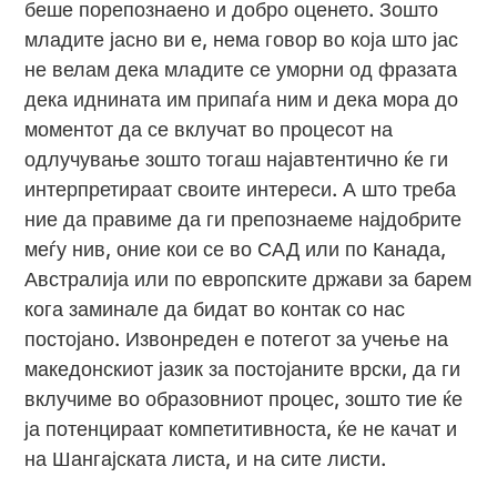
беше порепознаено и добро оценето. Зошто
младите јасно ви е, нема говор во која што јас
не велам дека младите се уморни од фразата
дека иднината им припаѓа ним и дека мора до
моментот да се вклучат во процесот на
одлучување зошто тогаш најавтентично ќе ги
интерпретираат своите интереси. А што треба
ние да правиме да ги препознаеме најдобрите
меѓу нив, оние кои се во САД или по Канада,
Австралија или по европските држави за барем
кога заминале да бидат во контак со нас
постојано. Извонреден е потегот за учење на
македонскиот јазик за постојаните врски, да ги
вклучиме во образовниот процес, зошто тие ќе
ја потенцираат компетитивноста, ќе не качат и
на Шангајската листа, и на сите листи.