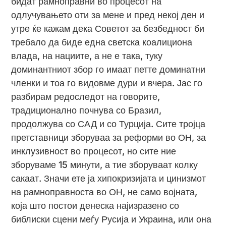
бидат рамноправни во процесот на
одлучувањето оти за мене и пред некој ден и
утре ќе кажам дека Советот за безбедност би
требало да биде една светска коалициона
влада, на нациите, а не е така, туку
доминантниот збор го имаат петте доминатни
членки и тоа го видовме дури и вчера. Јас го
разбирам редоследот на говорите,
традиционално почнува со Бразил,
продолжува со САД и со Турција. Сите тројца
претставници зборуваа за реформи во ОН, за
инклузивност во процесот, но сите ние
зборуваме 15 минути, а тие зборуваат колку
сакаат. Значи ете ја хипокризијата и цинизмот
на рамноправноста во ОН, не само војната,
која што постои денеска најизразено со
библиски сцени меѓу Русија и Украина, или она