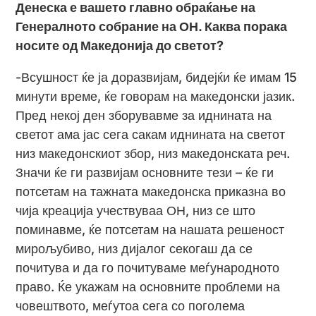
Денеска е вашето главно обраќање на
Генералното собрание на ОН. Каква порака
носите од Македонија до светот?
-Всушност ќе ја доразвијам, бидејќи ќе имам 15
минути време, ќе говорам на македонски јазик.
Пред некој ден зборувавме за иднината на
светот ама јас сега сакам иднината на светот
низ македонскиот збор, низ македонската реч.
Значи ќе ги развијам основните тези – ќе ги
потсетам на тажната македонска приказна во
чија креација учествуваа ОН, низ се што
поминавме, ќе потсетам на нашата решеност
мирољубиво, низ дијалог секогаш да се
почитува и да го почитуваме меѓународното
право. Ќе укажам на основните проблеми на
човештвото, меѓутоа сега со поголема