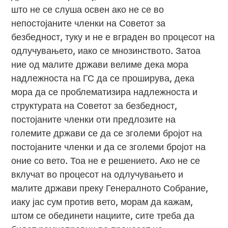
што не се слуша освен ако не се во
непостојаните членки на Советот за
безбедност, туку и не е вграден во процесот на
одлучувањето, иако се мнозинството. Затоа
ние од малите држави велиме дека мора
надлежноста на ГС да се проширува, дека
мора да се проблематизира надлежноста и
структурата на Советот за безбедност,
постојаните членки оти предлозите на
големите држави се да се зголеми бројот на
постојаните членки и да се зголеми бројот на
оние со вето. Тоа не е решението. Ако не се
вклучат во процесот на одлучувањето и
малите држави преку Генералното Собрание,
иаку јас сум против вето, морам да кажам,
штом се обединети нациите, сите треба да