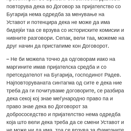
повторува дека во Договор за пријателство со
Бугарија нема одредба за менување на
Уставот и потенцира дека не може да има
бидејќи таа се врзува со историските комисии и
нивните разговори. Сепак, вели таа, можеме на
друг начин да пристапиме кон Договорот.
– Не би можела точно да одговорам иако на
маргините имав пријателска средба и со
претседателот на Бугарија, господинот Радев.
Најповторуваната синтагма од сите е дека ние
треба да ги почитуваме договорите, се разбира
дека секој кој знае меѓународно право па и
право знае дека во Договорот за
добрососедство и пријателство нема одредба
која што вели дека треба да се смени Уставот и
не може ни да има, тоа се врзува за фамозните