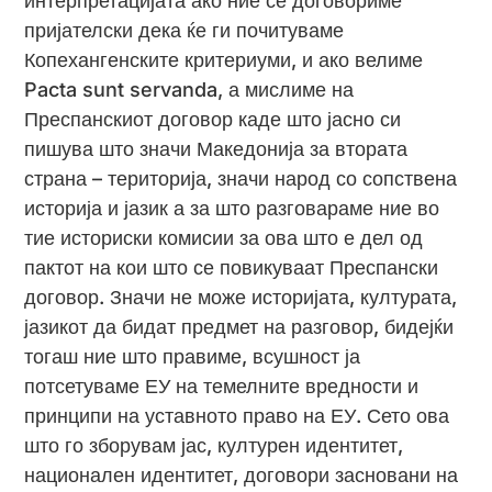
интерпретацијата ако ние се договориме
пријателски дека ќе ги почитуваме
Копехангенските критериуми, и ако велиме
Pacta sunt servanda, а мислиме на
Преспанскиот договор каде што јасно си
пишува што значи Македонија за втората
страна – територија, значи народ со сопствена
историја и јазик а за што разговараме ние во
тие историски комисии за ова што е дел од
пактот на кои што се повикуваат Преспански
договор. Значи не може историјата, културата,
јазикот да бидат предмет на разговор, бидејќи
тогаш ние што правиме, всушност ја
потсетуваме ЕУ на темелните вредности и
принципи на уставното право на ЕУ. Сето ова
што го зборувам јас, културен идентитет,
национален идентитет, договори засновани на