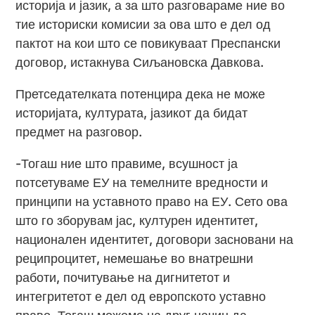
историја и јазик, а за што разговараме ние во
тие историски комисии за ова што е дел од
пактот на кои што се повикуваат Преспански
договор, истакнува Сиљановска Давкова.
Претседателката потенцира дека не може
историјата, културата, јазикот да бидат
предмет на разговор.
-Тогаш ние што правиме, всушност ја
потсетуваме ЕУ на темелните вредности и
принципи на уставното право на ЕУ. Сето ова
што го зборувам јас, културен идентитет,
национален идентитет, договори засновани на
реципроцитет, немешање во внатрешни
работи, почитување на дигнитетот и
интегритетот е дел од европското уставно