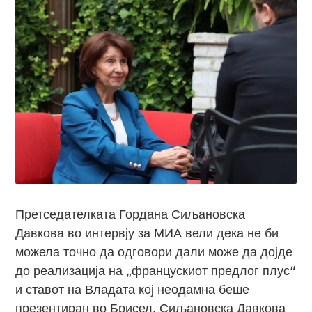
Претседателката Гордана Сиљановска
Давкова во интервју за МИА вели дека не би
можела точно да одговори дали може да дојде
до реализација на „францускиот предлог плус“
и ставот на Владата кој неодамна беше
презентиран во Брисел. Сиљановска Давкова