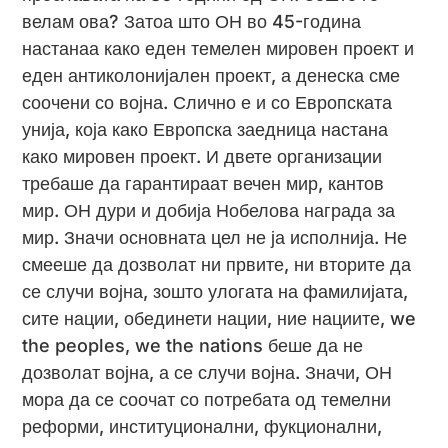
велам ова? Затоа што ОН во 45-година
настанаа како еден темелен мировен проект и
еден антиколонијален проект, а денеска сме
соочени со војна. Слично е и со Европската
унија, која како Европска заедница настана
како мировен проект. И двете организации
требаше да гарантираат вечен мир, кантов
мир. ОН дури и добија Нобелова награда за
мир. Значи основната цел не ја исполнија. Не
смееше да дозволат ни првите, ни вторите да
се случи војна, зошто улогата на фамилијата,
сите нации, обединети нации, ние нациите, we
the peoples, we the nations беше да не
дозволат војна, а се случи војна. Значи, ОН
мора да се соочат со потребата од темелни
реформи, институционални, фукционални,