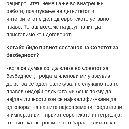
реципроцитет, немешање во внатрешни
работи, почитување на дигнитетот и
интегритетот е дел од европското уставно
право. Тогаш можеме на друг начин да
пристапиме кон договорот.
Кога ќе биде првиот состанок на Советот за
безбедност?
-Кога се думав кој да влезе во Советот за
безбедност, тројцата членови ми укажуваа
дека тоа се одолговлекува, не случајно тоа го
правев бидејќи одлуката ми беше токму да
најдам личности кои се најквалификувани да
одговорат на нашите најсовремени предизвици
и императиви – првиот европската интеграција,
вториот катастрофите што бараат климатска