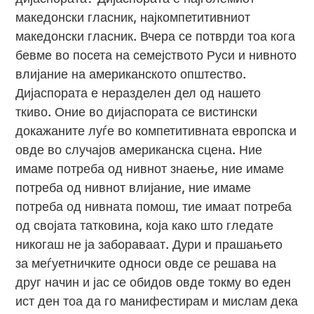
македонски гласник, најкомпетитивниот
македонски гласник. Вчера се потврди тоа кога
бевме во посета на семејството Руси и нивното
влијание на американското општество.
Дијаспората е неразделен дел од нашето
ткиво. Оние во дијаспората се вистински
докажаните луѓе во компетитивната европска и
овде во случајов американска сцена. Ние
имаме потреба од нивнот знаење, ние имаме
потреба од нивнот влијание, ние имаме
потреба од нивната помош, тие имаат потреба
од својата татковина, која како што гледате
никогаш не ја забораваат. Дури и прашањето
за меѓуетничките односи овде се решава на
друг начин и јас се обидов овде токму во еден
ист ден тоа да го манифестирам и мислам дека