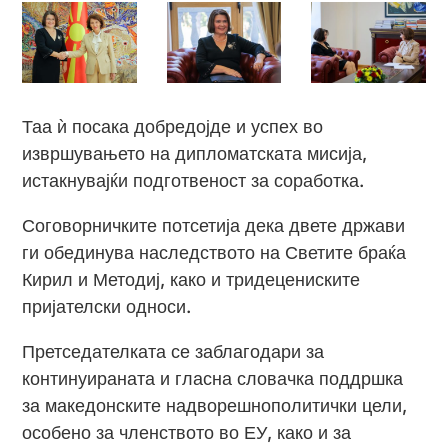
Таа ѝ посака добредојде и успех во
извршувањето на дипломатската мисија,
истакнувајќи подготвеност за соработка.
Соговорничките потсетија дека двете држави
ги обединува наследството на Светите браќа
Кирил и Методиј, како и тридецениските
пријателски односи.
Претседателката се заблагодари за
континуираната и гласна словачка поддршка
за македонските надворешнополитички цели,
особено за членството во ЕУ, како и за