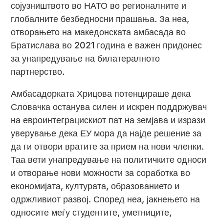
сојузништвото во НАТО во регионалните и
глобалните безбедносни прашања. За неа,
отворањето на македонската амбасада во
Братислава во 2021 година е важен придонес
за унапредување на билатералното
партнерство.
Амбасадорката Хрицова потенцираше дека
Словачка останува силен и искрен поддржувач
на евроинтеграцискиот пат на земјава и изрази
уверување дека ЕУ мора да најде решение за
да ги отвори вратите за прием на нови членки.
Таа вети унапредување на политичките односи
и отворање нови можности за соработка во
економијата, културата, образованието и
одржливиот развој. Според неа, јакнењето на
односите меѓу студентите, уметниците,