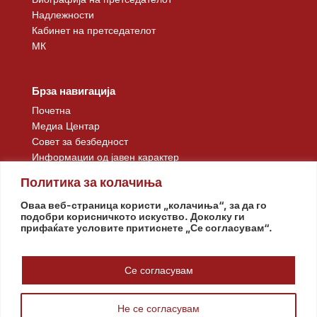
Надлежности
Кабинет на претседателот
МК
Брза навигација
Почетна
Медиа Центар
Совет за безбедност
Информации од јавен карактер
Контакт
Политика за колачиња
Оваа веб-страница користи „колачиња“, за да го
подобри корисничкото искуство. Доколку ги
прифаќате условите притиснете „Се согласувам“.
Се согласувам
Не се согласувам
© www.pretsedatel.mk