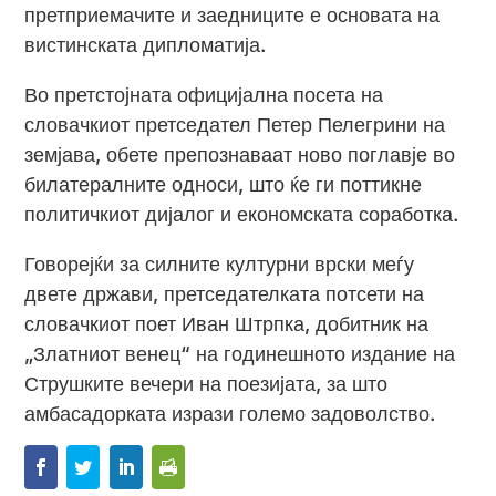
претприемачите и заедниците е основата на
вистинската дипломатија.
Во претстојната официјална посета на
словачкиот претседател Петер Пелегрини на
земјава, обете препознаваат ново поглавје во
билатералните односи, што ќе ги поттикне
политичкиот дијалог и економската соработка.
Говорејќи за силните културни врски меѓу
двете држави, претседателката потсети на
словачкиот поет Иван Штрпка, добитник на
„Златниот венец“ на годинешното издание на
Струшките вечери на поезијата, за што
амбасадорката изрази големо задоволство.