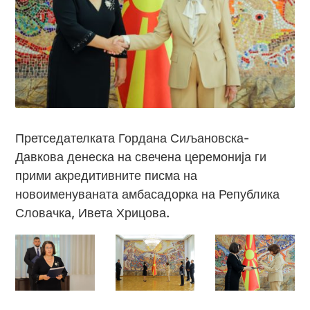
Претседателката Гордана Сиљановска-
Давкова денеска на свечена церемонија ги
прими акредитивните писма на
новоименуваната амбасадорка на Република
Словачка, Ивета Хрицова.