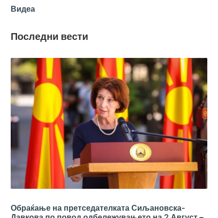
Видеа
Последни вести
Обраќање на претседателката Сиљановска-
Давкова по повод одбележувањето на 2 Август –