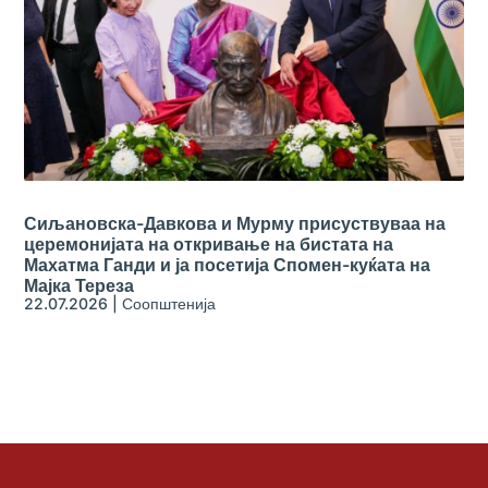
Сиљановска-Давкова и Мурму присуствуваа на
церемонијата на откривање на бистата на
Махатма Ганди и ја посетија Спомен-куќата на
Мајка Тереза
22.07.2026
|
Соопштенија