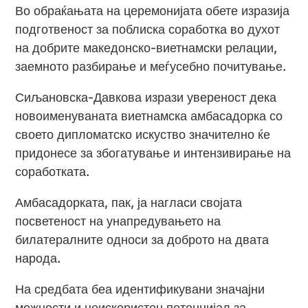
Во обраќањата на церемонијата обете изразија
подготвеност за поблиска соработка во духот
на добрите македонско-виетнамски релации,
заемното разбирање и меѓусебно почитување.
Сиљановска-Давкова изрази увереност дека
новоименуваната виетнамска амбасадорка со
своето дипломатско искуство значително ќе
придонесе за збогатување и интензивирање на
соработката.
Амбасадорката, пак, ја нагласи својата
посветеност на унапредувањето на
билатералните односи за доброто на двата
народа.
На средбата беа идентификувани значајни
можности и неискористен потенцијал за