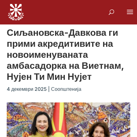
Сиљановска-Давкова ги
прими акредитивите на
новоименуваната
амбасадорка на Виетнам,
Нујен Ти Мин Нујет
4 декември 2025
|
Соопштенија