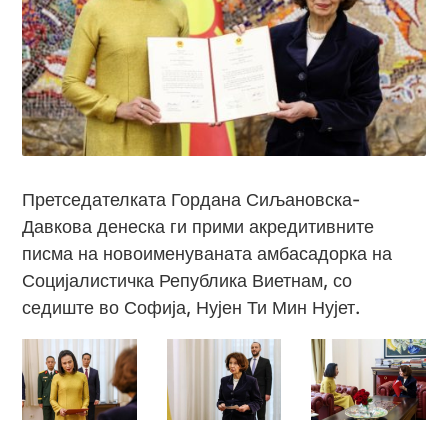
Претседателката Гордана Сиљановска-
Давкова денеска ги прими акредитивните
писма на новоименуваната амбасадорка на
Социјалистичка Република Виетнам, со
седиште во Софија, Нујен Ти Мин Нујет.