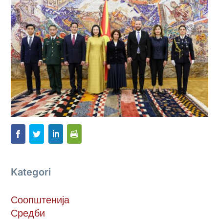
Kategori
Соопштенија
Средби