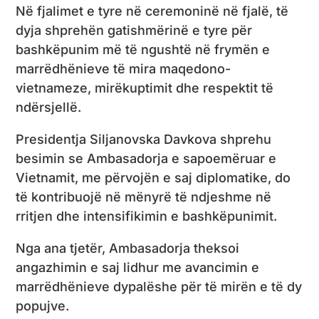
Në fjalimet e tyre në ceremoninë në fjalë, të
dyja shprehën gatishmërinë e tyre për
bashkëpunim më të ngushtë në frymën e
marrëdhënieve të mira maqedono-
vietnameze, mirëkuptimit dhe respektit të
ndërsjellë.
Presidentja Siljanovska Davkova shprehu
besimin se Ambasadorja e sapoemëruar e
Vietnamit, me përvojën e saj diplomatike, do
të kontribuojë në mënyrë të ndjeshme në
rritjen dhe intensifikimin e bashkëpunimit.
Nga ana tjetër, Ambasadorja theksoi
angazhimin e saj lidhur me avancimin e
marrëdhënieve dypalëshe për të mirën e të dy
popujve.