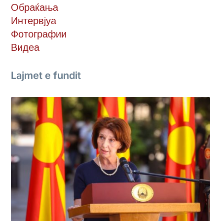
Обраќања
Интервјуа
Фотографии
Видеа
Lajmet e fundit