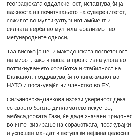
географската оддалеченост, истакнувајќи ја
важноста на почитувањето на суверенитетот,
соживот во мултикултурниот амбиент и
силната верба во мултилатерализмот во
меѓународните односи.
Таа високо ја цени македонската посветеност
на мирот, како и нашата проактивна улога во
поттикнувањето соработка и стабилност на
Балканот, поздравувајќи го ангажманот во
НАТО и посакувајќи ни членство во ЕУ.
Сиљановска-Давкова изрази увереност дека
со своето богато дипломатско искуство,
амбасадорката Гази, ќе даде значаен придонес
во интензивирање на соработката, посакувајќи
и успешен мандат и ветувајќи нејзина целосна