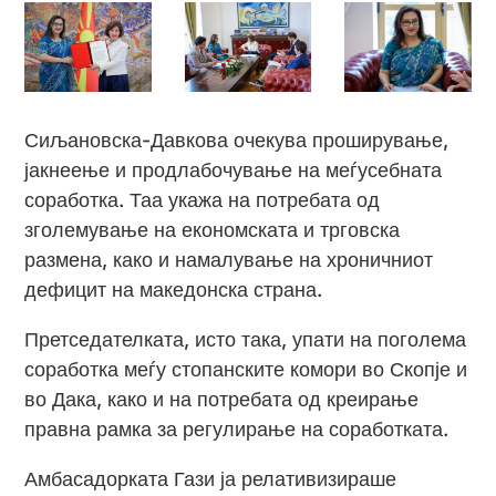
Сиљановска-Давкова очекува проширување,
јакнеење и продлабочување на меѓусебната
соработка. Таа укажа на потребата од
зголемување на економската и трговска
размена, како и намалување на хроничниот
дефицит на македонска страна.
Претседателката, исто така, упати на поголема
соработка меѓу стопанските комори во Скопје и
во Дака, како и на потребата од креирање
правна рамка за регулирање на соработката.
Амбасадорката Гази ја релативизираше