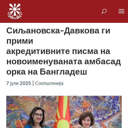
Сиљановска-Давкова ги
прими
акредитивните писма на
новоименуваната амбасад
орка на Бангладеш
7 јули 2025
|
Соопштенија