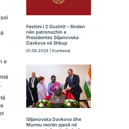
ksoi
Festimi i 2 Gushtit – Ilinden
nën patronazhin e
të
Presidentes Siljanovska
Davkova në Shkup
01.08.2026
|
Kumtesat
n e
shtë
.
 të
ve
et
Siljanovska Davkova dhe
Murmu morën pjesë në