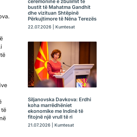
ceremoninë e zbulimit të
bustit të Mahatma Gandhit
dhe vizituan Shtëpinë
ova.
Përkujtimore të Nëna Terezës
22.07.2026
|
Kumtesat
së
i
 të
ive
Siljanovska Davkova: Erdhi
ë
koha marrëdhëniet
 të
ekonomike me Indinë të
fitojnë një vrull të ri
inë
21.07.2026
|
Kumtesat