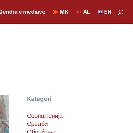
Qendra e mediave
MK
AL
EN
Kategori
Соопштенија
Средби
Обраќања