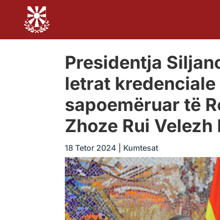
Presidentja Silja
letrat kredenciale
sapoemëruar të Re
Zhoze Rui Velezh
18 Tetor 2024
|
Kumtesat