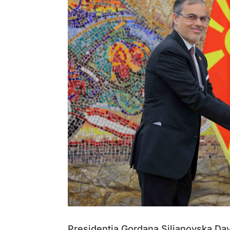
Presidentja Gordana Siljanovska Davk