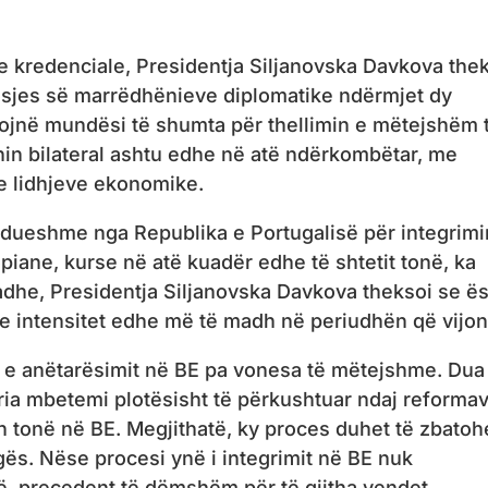
e kredenciale, Presidentja Siljanovska Davkova the
dosjes së marrëdhënieve diplomatike ndërmjet dy
tojnë mundësi të shumta për thellimin e mëtejshëm 
nin bilateral ashtu edhe në atë ndërkombëtar, me
 e lidhjeve ekonomike.
dueshme nga Republika e Portugalisë për integrimi
opiane, kurse në atë kuadër edhe të shtetit tonë, ka
dhe, Presidentja Siljanovska Davkova theksoi se ë
e intensitet edhe më të madh në periudhën që vijon
t e anëtarësimit në BE pa vonesa të mëtejshme. Dua
ria mbetemi plotësisht të përkushtuar ndaj reforma
n tonë në BE. Megjithatë, ky proces duhet të zbatoh
ës. Nëse procesi ynë i integrimit në BE nuk
ojë precedent të dëmshëm për të gjitha vendet