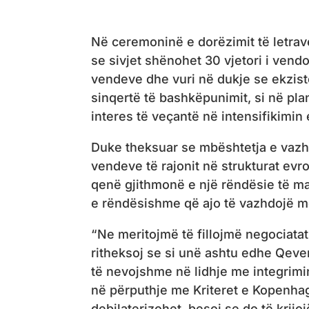
Në ceremoninë e dorëzimit të letrav
se sivjet shënohet 30 vjetori i ven
vendeve dhe vuri në dukje se ekzis
sinqertë të bashkëpunimit, si në pla
interes të veçantë në intensifikimin
Duke theksuar se mbështetja e vazh
vendeve të rajonit në strukturat evr
qenë gjithmonë e një rëndësie të ma
e rëndësishme që ajo të vazhdojë m
“Ne meritojmë të fillojmë negociata
ritheksoj se si unë ashtu edhe Qeve
të nevojshme në lidhje me integrimi
në përputhje me Kriteret e Kopenhag
debilaterizohet, besoj se do të krij