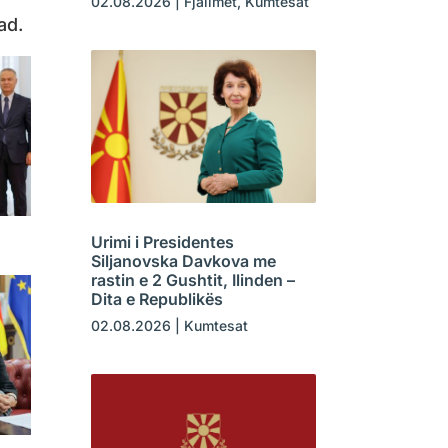
02.08.2026
|
Fjalimet
,
Kumtesat
ad.
Urimi i Presidentes
Siljanovska Davkova me
rastin e 2 Gushtit, Ilinden –
Dita e Republikës
02.08.2026
|
Kumtesat