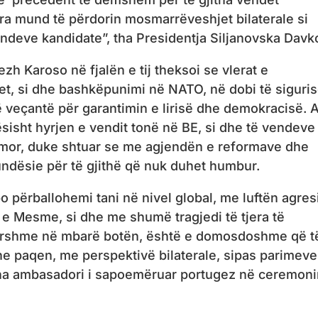
era mund të përdorin mosmarrëveshjet bilaterale si
vendeve kandidate”, tha Presidentja Siljanovska Davk
h Karoso në fjalën e tij theksoi se vlerat e
t, si dhe bashkëpunimi në NATO, në dobi të siguri
të veçantë për garantimin e lirisë dhe demokracisë. A
sisht hyrjen e vendit tonë në BE, si dhe të vendeve
dimor, duke shtuar se me agjendën e reformave dhe
undësie për të gjithë që nuk duhet humbur.
o përballohemi tani në nivel global, me luftën agres
 e Mesme, si dhe me shumë tragjedi të tjera të
rshme në mbarë botën, është e domosdoshme që t
e paqen, me perspektivë bilaterale, sipas parimeve
tha ambasadori i sapoemëruar portugez në ceremon