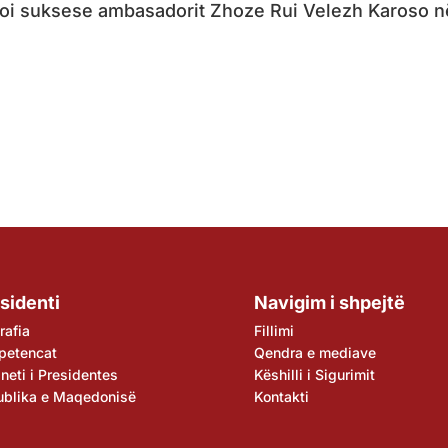
uroi suksese ambasadorit Zhoze Rui Velezh Karoso n
sidenti
Navigim i shpejtë
rafia
Fillimi
petencat
Qendra e mediave
neti i Presidentes
Këshilli i Sigurimit
ublika e Maqedonisë
Kontakti