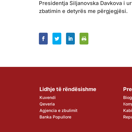
Presidentja Siljanovska Davkova i 
zbatimin e detyrës me përgjegjësi.
Lidhje të rëndësishme
Pre
Kuvendi
Biog
Qeveria
Кom
Agjencia e zbulimit
Kabi
Banka Popullore
Rep