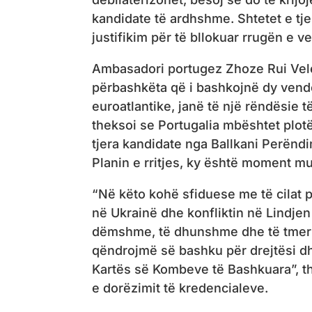
kandidate të ardhshme. Shtetet e tj
justifikim për të bllokuar rrugën e 
Ambasadori portugez Zhoze Rui Velez
përbashkëta që i bashkojnë dy vende
euroatlantike, janë të një rëndësie 
theksoi se Portugalia mbështet plotë
tjera kandidate nga Ballkani Perën
Planin e rritjes, ky është moment m
“Në këto kohë sfiduese me të cilat p
në Ukrainë dhe konfliktin në Lindjen
dëmshme, të dhunshme dhe të tmer
qëndrojmë së bashku për drejtësi dh
Kartës së Kombeve të Bashkuara”, 
e dorëzimit të kredencialeve.