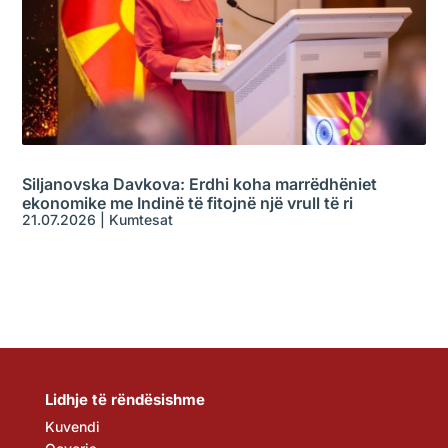
Siljanovska Davkova: Erdhi koha marrëdhëniet
ekonomike me Indinë të fitojnë një vrull të ri
21.07.2026
|
Kumtesat
Lidhje të rëndësishme
Kuvendi