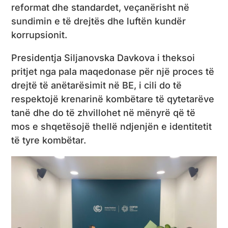
reformat dhe standardet, veçanërisht në
sundimin e të drejtës dhe luftën kundër
korrupsionit.
Presidentja Siljanovska Davkova i theksoi
pritjet nga pala maqedonase për një proces të
drejtë të anëtarësimit në BE, i cili do të
respektojë krenarinë kombëtare të qytetarëve
tanë dhe do të zhvillohet në mënyrë që të
mos e shqetësojë thellë ndjenjën e identitetit
të tyre kombëtar.