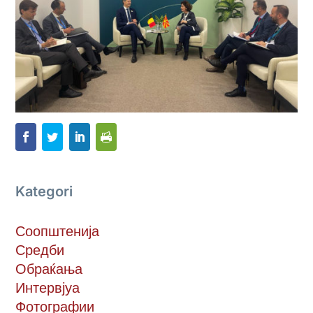
Kategori
Соопштенија
Средби
Обраќања
Интервјуа
Фотографии