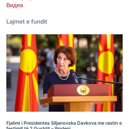
Видеа
Lajmet e fundit
Fjalimi i Presidentes Siljanovska Davkova me rastin e
festimit të 2 Gushtit – Ilindeni