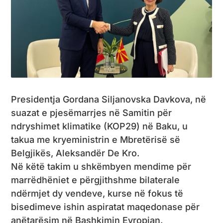
Presidentja Gordana Siljanovska Davkova, në
suazat e pjesëmarrjes në Samitin për
ndryshimet klimatike (KOP29) në Baku, u
takua me kryeministrin e Mbretërisë së
Belgjikës, Aleksandër De Kro.
Në këtë takim u shkëmbyen mendime për
marrëdhëniet e përgjithshme bilaterale
ndërmjet dy vendeve, kurse në fokus të
bisedimeve ishin aspiratat maqedonase për
anëtarësim në Bashkimin Evropian.