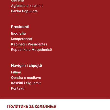
Qeveria
Agjencia e zbulimit
Banka Popullore
Presidenti
Biografia
Кompetencat
Kabineti i Presidentes
Republika e Maqedonisë
Navigim i shpejtë
Fillimi
Qendra e mediave
Këshilli i Sigurimit
Kontakti
Политика за колачиња