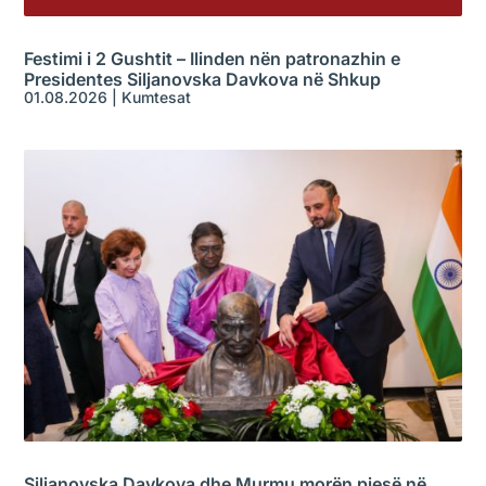
Festimi i 2 Gushtit – Ilinden nën patronazhin e
Presidentes Siljanovska Davkova në Shkup
01.08.2026
|
Kumtesat
Siljanovska Davkova dhe Murmu morën pjesë në