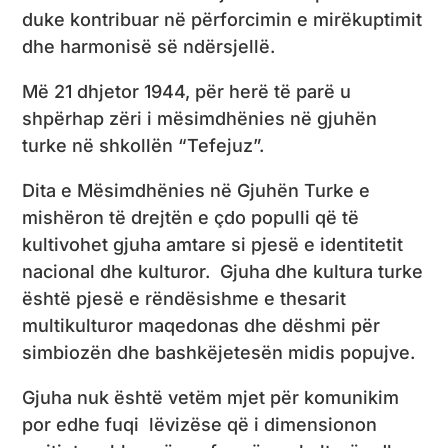
duke kontribuar në përforcimin e mirëkuptimit
dhe harmonisë së ndërsjellë.
Më 21 dhjetor 1944, për herë të parë u
shpërhap zëri i mësimdhënies në gjuhën
turke në shkollën “Tefejuz”.
Dita e Mësimdhënies në Gjuhën Turke e
mishëron të drejtën e çdo populli që të
kultivohet gjuha amtare si pjesë e identitetit
nacional dhe kulturor. Gjuha dhe kultura turke
është pjesë e rëndësishme e thesarit
multikulturor maqedonas dhe dëshmi për
simbiozën dhe bashkëjetesën midis popujve.
Gjuha nuk është vetëm mjet për komunikim
por edhe fuqi lëvizëse që i dimensionon