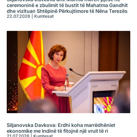
ceremoninë e zbulimit të bustit të Mahatma Gandhit
dhe vizituan Shtëpinë Përkujtimore të Nëna Terezës
22.07.2026
|
Kumtesat
Siljanovska Davkova: Erdhi koha marrëdhëniet
ekonomike me Indinë të fitojnë një vrull të ri
21.07.2026
|
Kumtesat