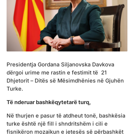
Presidentja Gordana Siljanovska Davkova
dërgoi urime me rastin e festimit të 21
Dhjetorit – Ditës së Mësimdhënies në Gjuhën
Turke.
Të nderuar bashkëqytetarë turq,
Në thurjen e pasur të atdheut tonë, bashkësia
turke është një fill i shndritshëm i cili e
fisnikëron mozaikun e jetesës së përbashkët