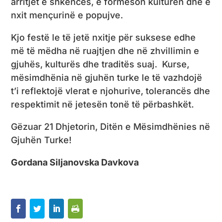
arritjet e shkencës, e formëson kulturën dhe e
nxit mençurinë e popujve.
Kjo festë le të jetë nxitje për suksese edhe
më të mëdha në ruajtjen dhe në zhvillimin e
gjuhës, kulturës dhe traditës suaj. Kurse,
mësimdhënia në gjuhën turke le të vazhdojë
t’i reflektojë vlerat e njohurive, tolerancës dhe
respektimit në jetesën tonë të përbashkët.
Gëzuar 21 Dhjetorin, Ditën e Mësimdhënies në
Gjuhën Turke!
Gordana Siljanovska Davkova