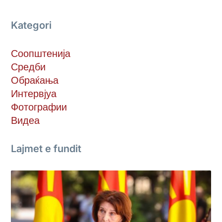
Kategori
Соопштенија
Средби
Обраќања
Интервјуа
Фотографии
Видеа
Lajmet e fundit