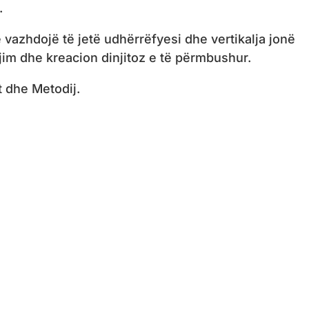
.
të vazhdojë të jetë udhërrëfyesi dhe vertikalja jonë
ijim dhe kreacion dinjitoz e të përmbushur.
t dhe Metodij.