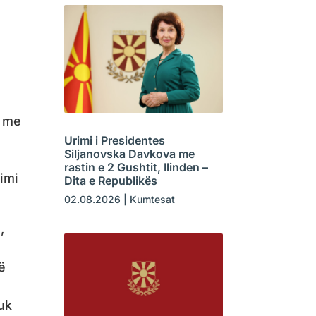
r me
Urimi i Presidentes
Siljanovska Davkova me
rastin e 2 Gushtit, Ilinden –
imi
Dita e Republikës
02.08.2026
|
Kumtesat
,
ë
uk