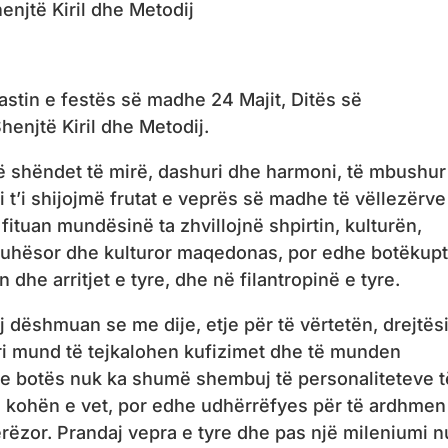
enjtë Kiril dhe Metodij
astin e festës së madhe 24 Majit, Ditës së
henjtë Kiril dhe Metodij.
në shëndet të mirë, dashuri dhe harmoni, të mbushu
t’i shijojmë frutat e veprës së madhe të vëllezërve
 fituan mundësinë ta zhvillojnë shpirtin, kulturën,
gjuhësor dhe kulturor maqedonas, por edhe botëkupt
e arritjet e tyre, dhe në filantropinë e tyre.
ij dëshmuan se me dije, etje për të vërtetën, drejtësi
i mund të tejkalohen kufizimet dhe të munden
e e botës nuk ka shumë shembuj të personaliteteve t
ë kohën e vet, por edhe udhërrëfyes për të ardhmen
erëzor. Prandaj vepra e tyre dhe pas një mileniumi n