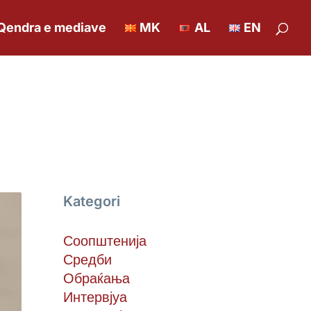
Qendra e mediave
MK
AL
EN
Kategori
Соопштенија
Средби
Обраќања
Интервјуа