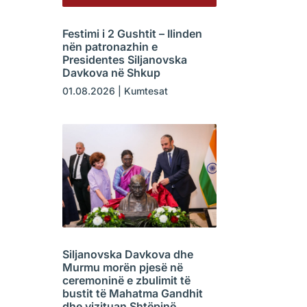
Festimi i 2 Gushtit – Ilinden
nën patronazhin e
Presidentes Siljanovska
Davkova në Shkup
01.08.2026
|
Kumtesat
Siljanovska Davkova dhe
Murmu morën pjesë në
ceremoninë e zbulimit të
bustit të Mahatma Gandhit
dhe vizituan Shtëpinë