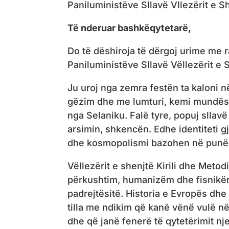
Paniluministëve Sllavë Vllezërit e Sh
Të nderuar bashkëqytetarë,
Do të dëshiroja të dërgoj urime me r
Paniluministëve Sllavë Vëllezërit e S
Ju uroj nga zemra festën ta kaloni 
gëzim dhe me lumturi, kemi mundësi 
nga Selaniku. Falë tyre, popuj sllavë
arsimin, shkencën. Edhe identiteti 
dhe kosmopolismi bazohen në punën dh
Vëllezërit e shenjtë Kirili dhe Metod
përkushtim, humanizëm dhe fisnikër
padrejtësitë. Historia e Evropës dh
tilla me ndikim që kanë vënë vulë n
dhe që janë fenerë të qytetërimit nj