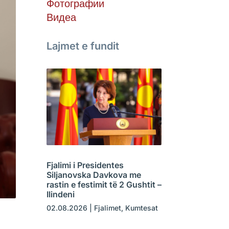
Фотографии
Видеа
Lajmet e fundit
Fjalimi i Presidentes
Siljanovska Davkova me
rastin e festimit të 2 Gushtit –
Ilindeni
02.08.2026
|
Fjalimet
,
Kumtesat