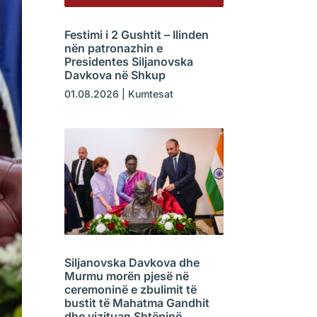
Festimi i 2 Gushtit – Ilinden
nën patronazhin e
Presidentes Siljanovska
Davkova në Shkup
01.08.2026
|
Kumtesat
Siljanovska Davkova dhe
Murmu morën pjesë në
ceremoninë e zbulimit të
bustit të Mahatma Gandhit
dhe vizituan Shtëpinë