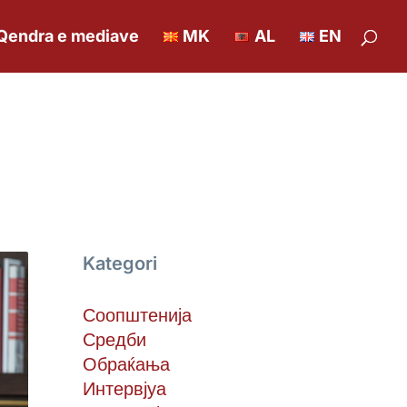
Qendra e mediave
MK
AL
EN
Kategori
Соопштенија
Средби
Обраќања
Интервјуа