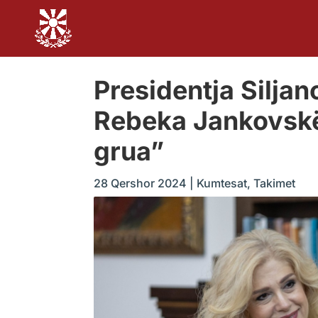
Presidentja Silja
Rebeka Jankovskë
grua”
28 Qershor 2024
|
Kumtesat
,
Takimet