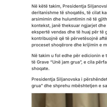
Në këtë takim, Presidentja Siljanov
deritanishme të shoqatës, të cilat k
arsimimin dhe hulumtimin në të gjit
kontekst, janë theksuar ngjarjet dh
ekspertë vendas dhe të huaj për të gj
kontribuojnë që të përvetësojnë aftë
proceset shoqërore dhe krijimin e
Në takim u fol edhe për edicionin e 
të Grave “Unë jam grua”, e cila përf
shoqate.
Presidentja Siljanovska i përshënde
grua” dhe shprehu mbështetjen e saj