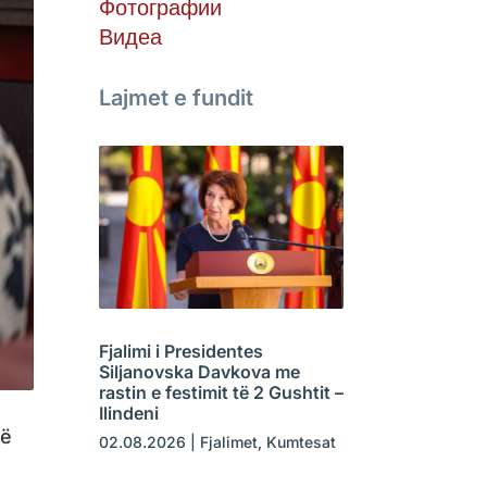
Фотографии
Видеа
Lajmet e fundit
Fjalimi i Presidentes
Siljanovska Davkova me
rastin e festimit të 2 Gushtit –
Ilindeni
në
02.08.2026
|
Fjalimet
,
Kumtesat