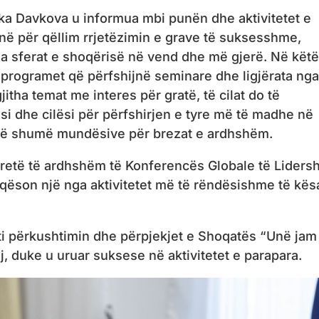
ska Davkova u informua mbi punën dhe aktivitetet e
anë për qëllim rrjetëzimin e grave të suksesshme,
ha sferat e shoqërisë në vend dhe më gjerë. Në këtë
e programet që përfshijnë seminare dhe ligjërata nga
itha temat me interes për gratë, të cilat do të
si dhe cilësi për përfshirjen e tyre më të madhe në
 më shumë mundësive për brezat e ardhshëm.
tretë të ardhshëm të Konferencës Globale të Lidersh
aqëson një nga aktivitetet më të rëndësishme të kës
ti përkushtimin dhe përpjekjet e Shoqatës “Unë jam
, duke u uruar suksese në aktivitetet e parapara.