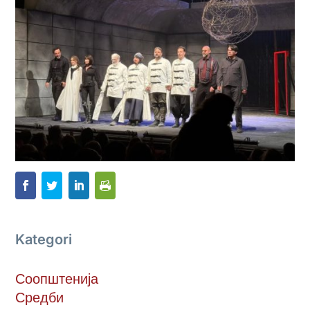
Kategori
Соопштенија
Средби