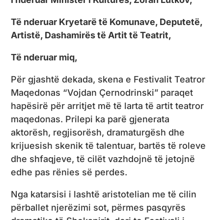
Të nderuar Kryetarë të Komunave, Deputetë,
Artistë, Dashamirës të Artit të Teatrit,
Të nderuar miq,
Për gjashtë dekada, skena e Festivalit Teatror
Maqedonas “Vojdan Çernodrinski” paraqet
hapësirë ​​për arritjet më të larta të artit teatror
maqedonas. Prilepi ka parë gjenerata
aktorësh, regjisorësh, dramaturgësh dhe
krijuesish skenik të talentuar, bartës të roleve
dhe shfaqjeve, të cilët vazhdojnë të jetojnë
edhe pas rënies së perdes.
Nga katarsisi i lashtë aristotelian me të cilin
përballet njerëzimi sot, përmes pasqyrës