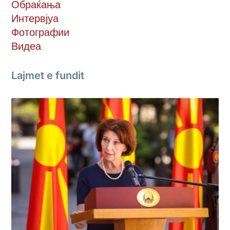
Обраќања
Интервјуа
Фотографии
Видеа
Lajmet e fundit