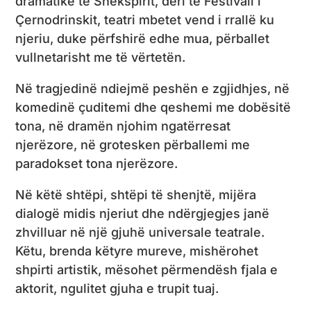
dramatike të Shekspirit, deri te Festivali i
Çernodrinskit, teatri mbetet vend i rrallë ku
njeriu, duke përfshirë edhe mua, përballet
vullnetarisht me të vërtetën.
Në tragjedinë ndiejmë peshën e zgjidhjes, në
komedinë çuditemi dhe qeshemi me dobësitë
tona, në dramën njohim ngatërresat
njerëzore, në grotesken përballemi me
paradokset tona njerëzore.
Në këtë shtëpi, shtëpi të shenjtë, mijëra
dialogë midis njeriut dhe ndërgjegjes janë
zhvilluar në një gjuhë universale teatrale.
Këtu, brenda këtyre mureve, mishërohet
shpirti artistik, mësohet përmendësh fjala e
aktorit, ngulitet gjuha e trupit tuaj.