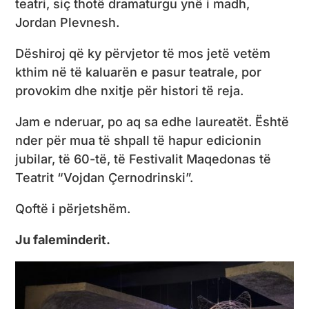
teatri, siç thotë dramaturgu ynë i madh,
Jordan Plevnesh.
Dëshiroj që ky përvjetor të mos jetë vetëm
kthim në të kaluarën e pasur teatrale, por
provokim dhe nxitje për histori të reja.
Jam e nderuar, po aq sa edhe laureatët. Është
nder për mua të shpall të hapur edicionin
jubilar, të 60-të, të Festivalit Maqedonas të
Teatrit “Vojdan Çernodrinski”.
Qoftë i përjetshëm.
Ju faleminderit.