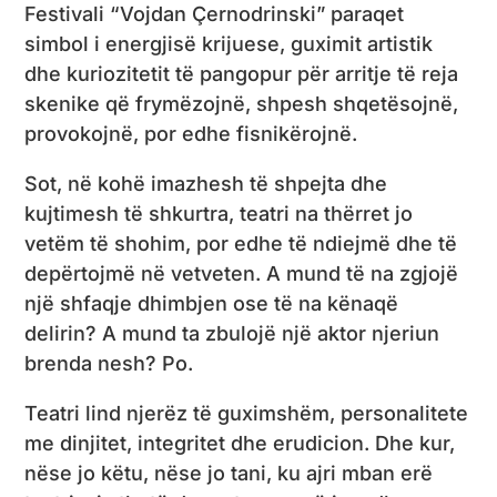
Festivali “Vojdan Çernodrinski” paraqet
simbol i energjisë krijuese, guximit artistik
dhe kuriozitetit të pangopur për arritje të reja
skenike që frymëzojnë, shpesh shqetësojnë,
provokojnë, por edhe fisnikërojnë.
Sot, në kohë imazhesh të shpejta dhe
kujtimesh të shkurtra, teatri na thërret jo
vetëm të shohim, por edhe të ndiejmë dhe të
depërtojmë në vetveten. A mund të na zgjojë
një shfaqje dhimbjen ose të na kënaqë
delirin? A mund ta zbulojë një aktor njeriun
brenda nesh? Po.
Teatri lind njerëz të guximshëm, personalitete
me dinjitet, integritet dhe erudicion. Dhe kur,
nëse jo këtu, nëse jo tani, ku ajri mban erë