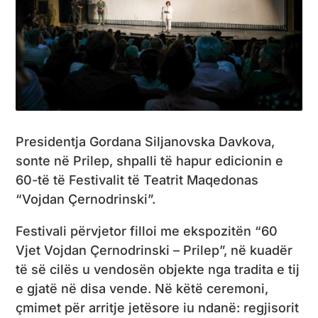
Presidentja Gordana Siljanovska Davkova,
sonte në Prilep, shpalli të hapur edicionin e
60-të të Festivalit të Teatrit Maqedonas
“Vojdan Çernodrinski”.
Festivali përvjetor filloi me ekspozitën “60
Vjet Vojdan Çernodrinski – Prilep”, në kuadër
të së cilës u vendosën objekte nga tradita e tij
e gjatë në disa vende. Në këtë ceremoni,
çmimet për arritje jetësore iu ndanë: regjisorit