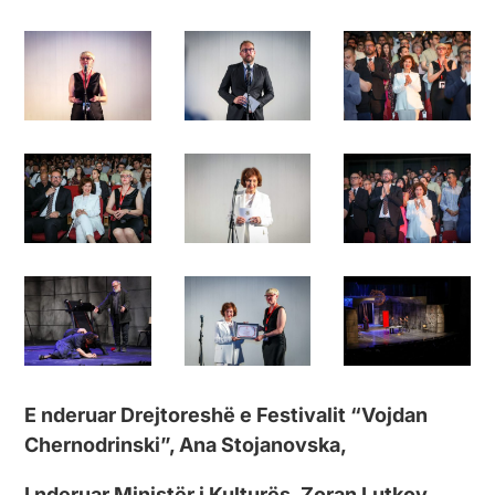
E nderuar Drejtoreshë e Festivalit “Vojdan
Chernodrinski”, Ana Stojanovska,
I nderuar Ministër i Kulturës, Zoran Lutkov,