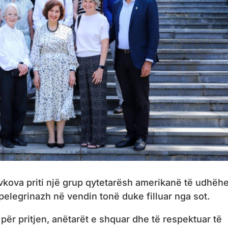
vkova priti një grup qytetarësh amerikanë të udhëh
 pelegrinazh në vendin tonë duke filluar nga sot.
ër pritjen, anëtarët e shquar dhe të respektuar të