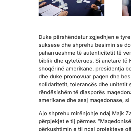
Duke përshëndetur zgjedhjen e tyre 
suksese dhe shprehu besimin se do 
paharrueshme të autenticitetit të ve
biblik dhe qytetërues. Si anëtarë të
shoqërinë amerikane, presidentja be
dhe duke promovuar paqen dhe besimi
solidaritetit, tolerancës dhe unitetit
rëndësishëm të diasporës maqedonas
amerikane dhe asaj maqedonase, si v
Ajo shprehu mirënjohje ndaj Majk Za
përpjekjet e tij përmes “Maqedonisë
përkushtimin e tij ndaj projekteve 