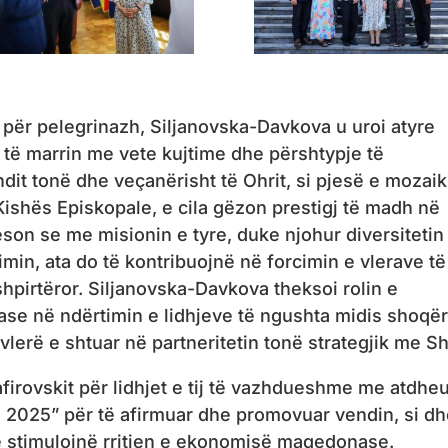
për pelegrinazh, Siljanovska-Davkova u uroi atyre
të marrin me vete kujtime dhe përshtypje të
ndit tonë dhe veçanërisht të Ohrit, si pjesë e mozaik
 Kishës Episkopale, e cila gëzon prestigj të madh në
son se me misionin e tyre, duke njohur diversitetin
n, ata do të kontribuojnë në forcimin e vlerave të
 shpirtëror. Siljanovska-Davkova theksoi rolin e
e në ndërtimin e lidhjeve të ngushta midis shoqër
lerë e shtuar në partneritetin tonë strategjik me S
firovskit për lidhjet e tij të vazhdueshme me atdhe
 2025” për të afirmuar dhe promovuar vendin, si d
që stimulojnë rritjen e ekonomisë maqedonase.