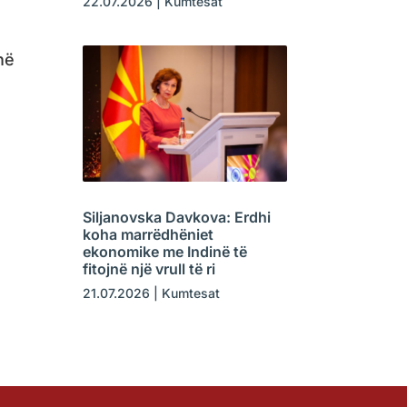
22.07.2026
|
Kumtesat
në
Siljanovska Davkova: Erdhi
koha marrëdhëniet
ekonomike me Indinë të
fitojnë një vrull të ri
21.07.2026
|
Kumtesat