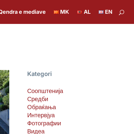
Qendra e mediave
MK
AL
EN
Kategori
Соопштенија
Средби
Обраќања
Интервјуа
Фотографии
Видеа