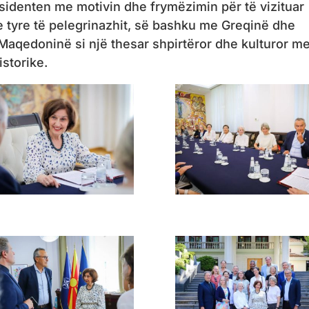
identen me motivin dhe frymëzimin për të vizituar
 e tyre të pelegrinazhit, së bashku me Greqinë dhe
Maqedoninë si një thesar shpirtëror dhe kulturor m
istorike.