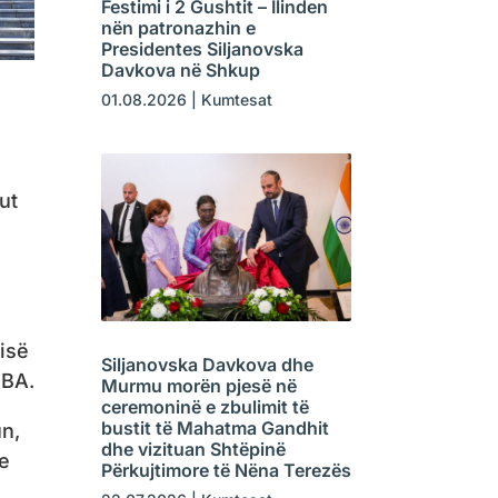
Festimi i 2 Gushtit – Ilinden
nën patronazhin e
Presidentes Siljanovska
Davkova në Shkup
01.08.2026
|
Kumtesat
ut
isë
Siljanovska Davkova dhe
hBA.
Murmu morën pjesë në
ceremoninë e zbulimit të
bustit të Mahatma Gandhit
un,
dhe vizituan Shtëpinë
he
Përkujtimore të Nëna Terezës