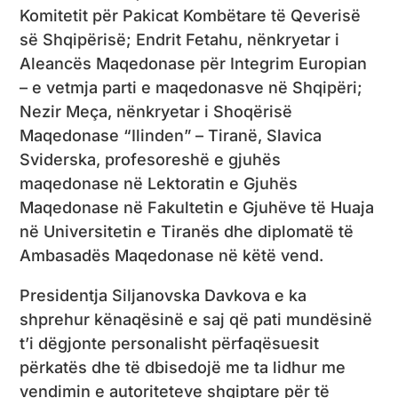
Komitetit për Pakicat Kombëtare të Qeverisë
së Shqipërisë; Endrit Fetahu, nënkryetar i
Aleancës Maqedonase për Integrim Europian
– e vetmja parti e maqedonasve në Shqipëri;
Nezir Meça, nënkryetar i Shoqërisë
Maqedonase “Ilinden” – Tiranë, Slavica
Sviderska, profesoreshë e gjuhës
maqedonase në Lektoratin e Gjuhës
Maqedonase në Fakultetin e Gjuhëve të Huaja
në Universitetin e Tiranës dhe diplomatë të
Ambasadës Maqedonase në këtë vend.
Presidentja Siljanovska Davkova e ka
shprehur kënaqësinë e saj që pati mundësinë
t’i dëgjonte personalisht përfaqësuesit
përkatës dhe të dbisedojë me ta lidhur me
vendimin e autoriteteve shqiptare për të