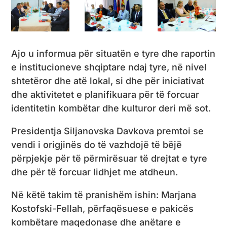
Ajo u informua për situatën e tyre dhe raportin
e institucioneve shqiptare ndaj tyre, në nivel
shtetëror dhe atë lokal, si dhe për iniciativat
dhe aktivitetet e planifikuara për të forcuar
identitetin kombëtar dhe kulturor deri më sot.
Presidentja Siljanovska Davkova premtoi se
vendi i origjinës do të vazhdojë të bëjë
përpjekje për të përmirësuar të drejtat e tyre
dhe për të forcuar lidhjet me atdheun.
Në këtë takim të pranishëm ishin: Marjana
Kostofski-Fellah, përfaqësuese e pakicës
kombëtare maqedonase dhe anëtare e