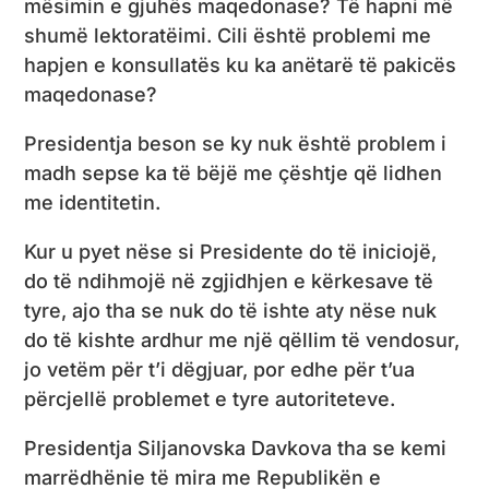
mësimin e gjuhës maqedonase? Të hapni më
shumë lektoratëimi. Cili është problemi me
hapjen e konsullatës ku ka anëtarë të pakicës
maqedonase?
Presidentja beson se ky nuk është problem i
madh sepse ka të bëjë me çështje që lidhen
me identitetin.
Kur u pyet nëse si Presidente do të iniciojë,
do të ndihmojë në zgjidhjen e kërkesave të
tyre, ajo tha se nuk do të ishte aty nëse nuk
do të kishte ardhur me një qëllim të vendosur,
jo vetëm për t’i dëgjuar, por edhe për t’ua
përcjellë problemet e tyre autoriteteve.
Presidentja Siljanovska Davkova tha se kemi
marrëdhënie të mira me Republikën e