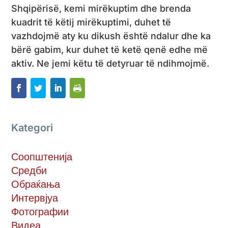
Shqipërisë, kemi mirëkuptim dhe brenda
kuadrit të këtij mirëkuptimi, duhet të
vazhdojmë aty ku dikush është ndalur dhe ka
bërë gabim, kur duhet të ketë qenë edhe më
aktiv. Ne jemi këtu të detyruar të ndihmojmë.
Kategori
Соопштенија
Средби
Обраќања
Интервјуа
Фотографии
Видеа