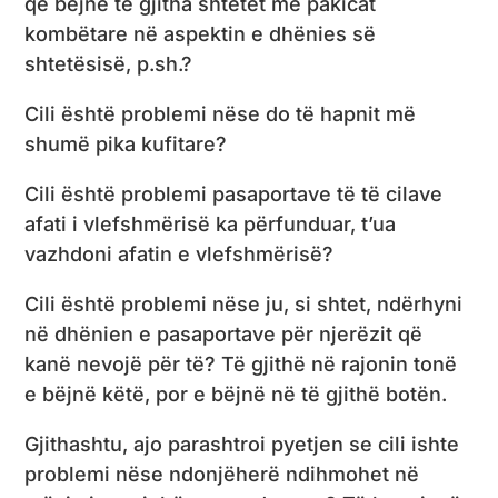
që bëjnë të gjitha shtetet me pakicat
kombëtare në aspektin e dhënies së
shtetësisë, p.sh.?
Cili është problemi nëse do të hapnit më
shumë pika kufitare?
Cili është problemi pasaportave të të cilave
afati i vlefshmërisë ka përfunduar, t’ua
vazhdoni afatin e vlefshmërisë?
Cili është problemi nëse ju, si shtet, ndërhyni
në dhënien e pasaportave për njerëzit që
kanë nevojë për të? Të gjithë në rajonin tonë
e bëjnë këtë, por e bëjnë në të gjithë botën.
Gjithashtu, ajo parashtroi pyetjen se cili ishte
problemi nëse ndonjëherë ndihmohet në