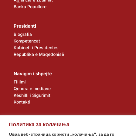
Banka Popullore
Presidenti
Biografia
Кompetencat
Kabineti i Presidentes
Republika e Maqedonisë
Navigim i shpejtë
Fillimi
Qendra e mediave
Këshilli i Sigurimit
Kontakti
Политика за колачиња
Оваа веб-страница користи „колачиња“, за да го