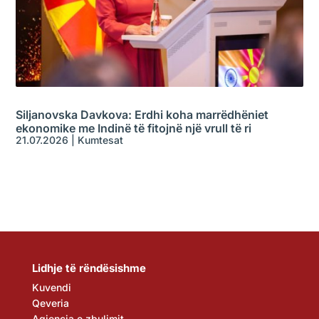
Siljanovska Davkova: Erdhi koha marrëdhëniet
ekonomike me Indinë të fitojnë një vrull të ri
21.07.2026
|
Kumtesat
Lidhje të rëndësishme
Kuvendi
Qeveria
Agjencia e zbulimit