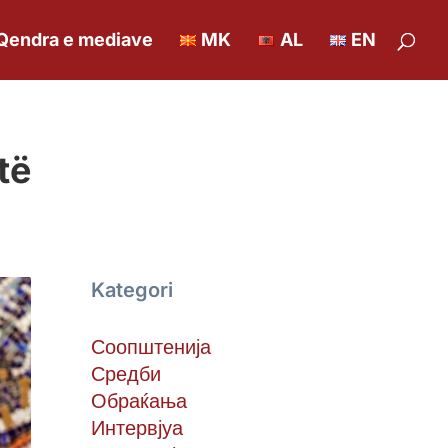
Qendra e mediave
MK
AL
EN
të
Kategori
Соопштенија
Средби
Обраќања
Интервјуа