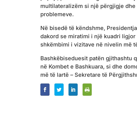
multilateralizëm si një përgjigje d
problemeve.
Në bisedë të këndshme, Presidentj
dakord se miratimi i një kuadri ligjo
shkëmbimi i vizitave në nivelin më t
Bashkëbiseduesit patën gjithashtu q
në Kombet e Bashkuara, si dhe domo
më të lartë – Sekretare të Përgjiths