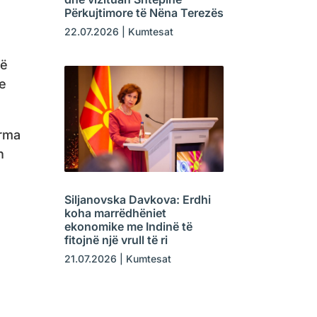
Përkujtimore të Nëna Terezës
22.07.2026
|
Kumtesat
në
he
orma
n
Siljanovska Davkova: Erdhi
koha marrëdhëniet
ekonomike me Indinë të
fitojnë një vrull të ri
21.07.2026
|
Kumtesat