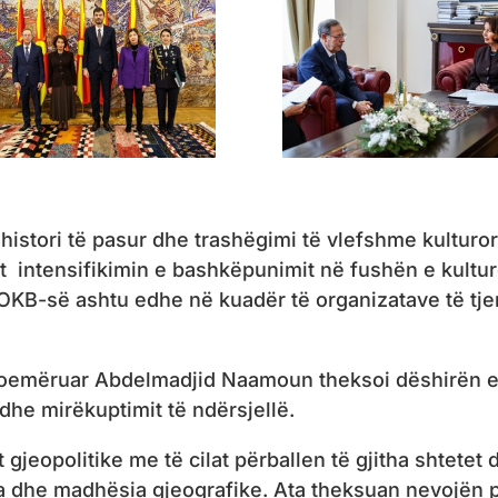
istori të pasur dhe trashëgimi të vlefshme kulturor
t intensifikimin e bashkëpunimit në fushën e kultur
ë OKB-së ashtu edhe në kuadër të organizatave të tje
oemëruar Abdelmadjid Naamoun theksoi dëshirën e 
 dhe mirëkuptimit të ndërsjellë.
gjeopolitike me të cilat përballen të gjitha shtetet 
a dhe madhësia gjeografike. Ata theksuan nevojën 