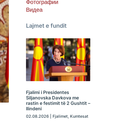
Фотографии
Видеа
Lajmet e fundit
Fjalimi i Presidentes
Siljanovska Davkova me
rastin e festimit të 2 Gushtit –
Ilindeni
02.08.2026
|
Fjalimet
,
Kumtesat