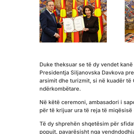
Duke theksuar se të dy vendet kanë h
Presidentja Siljanovska Davkova pre
arsimit dhe turizmit, si në kuadër t
ndërkombëtare.
Në këtë ceremoni, ambasadori i sap
për të krijuar ura të reja të miqësisë
Të dy shprehën shqetësim për sfidat 
popujt, pavarësisht nga vendndodhj