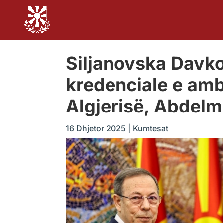
Siljanovska Davko
kredenciale e amb
Algjerisë, Abdel
16 Dhjetor 2025
|
Kumtesat