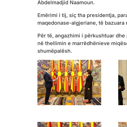
Abdelmadjid Naamoun.
Emërimi i tij, siç tha presidentja, p
maqedonase-algjeriane, të bazuara n
Për të, angazhimi i përkushtuar dhe
në thellimin e marrëdhënieve miqëso
shumëpalësh.