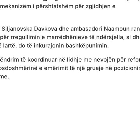
he mekanizëm i përshtatshëm për zgjidhjen e
a Siljanovska Davkova dhe ambasadori Naamoun ra
r për rregullimin e marrëdhënieve të ndërsjella, si d
ë lartë, do të inkurajonin bashkëpunimin.
ëndrim të koordinuar në lidhje me nevojën për ref
sdoshmërinë e emërimit të një gruaje në pozicioni
hme.