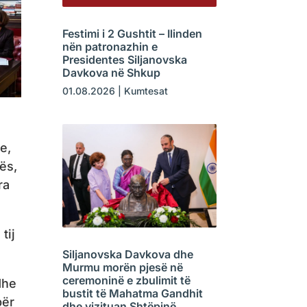
Festimi i 2 Gushtit – Ilinden
nën patronazhin e
Presidentes Siljanovska
Davkova në Shkup
01.08.2026
|
Kumtesat
e,
ës,
ra
tij
Siljanovska Davkova dhe
Murmu morën pjesë në
ceremoninë e zbulimit të
dhe
bustit të Mahatma Gandhit
për
dhe vizituan Shtëpinë