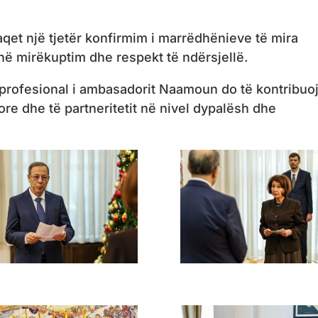
araqet një tjetër konfirmim i marrëdhënieve të mira
ë mirëkuptim dhe respekt të ndërsjellë.
 profesional i ambasadorit Naamoun do të kontribuo
re dhe të partneritetit në nivel dypalësh dhe