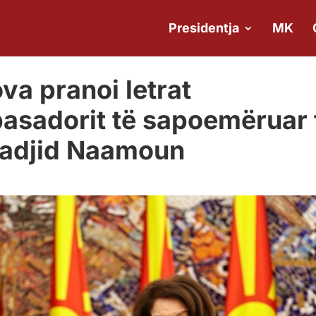
Presidentja
MK
va pranoi letrat
asadorit të sapoemëruar 
madjid Naamoun