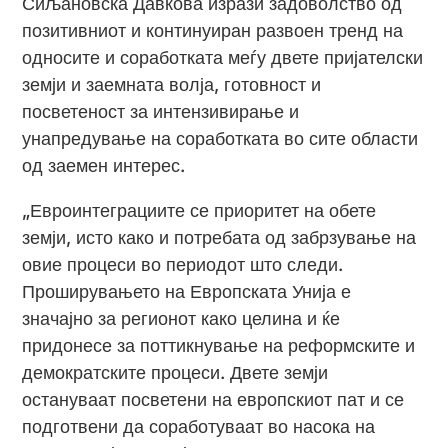
Сиљановска Давкова изрази задоволство од
позитивниот и континуиран развоен тренд на
односите и соработката меѓу двете пријателски
земји и заемната волја, готовност и
посветеност за интензивирање и
унапредување на соработката во сите области
од заемен интерес.
„Евроинтеграциите се приоритет на обете
земји, исто како и потребата од забрзување на
овие процеси во периодот што следи.
Проширувањето на Европската Унија е
значајно за регионот како целина и ќе
придонесе за поттикнување на реформските и
демократските процеси. Двете земји
остануваат посветени на европскиот пат и се
подготвени да соработуваат во насока на