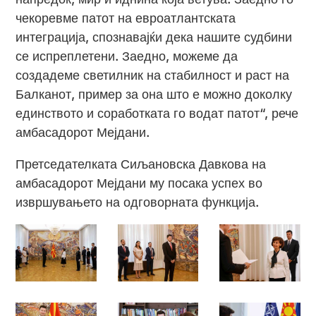
чекоревме патот на евроатлантската
интеграција, спознавајќи дека нашите судбини
се испреплетени. Заедно, можеме да
создадеме светилник на стабилност и раст на
Балканот, пример за она што е можно доколку
единството и соработката го водат патот“, рече
амбасадорот Мејдани.
Претседателката Сиљановска Давкова на
амбасадорот Мејдани му посака успех во
извршувањето на одговорната функција.