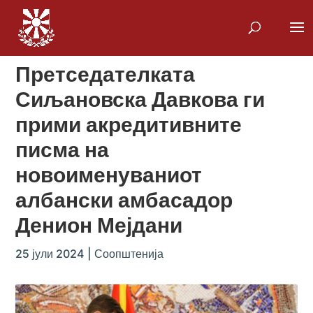
Претседателката
Сиљановска Давкова ги
прими акредитивните
писма на
новоименуваниот
албански амбасадор
Денион Мејдани
25 јули 2024
|
Соопштенија