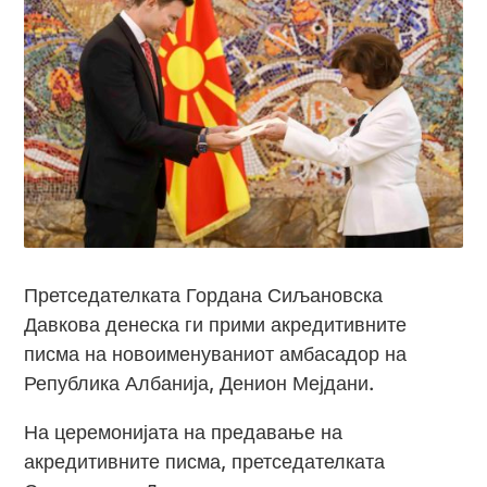
Претседателката Гордана Сиљановска
Давкова денеска ги прими акредитивните
писма на новоименуваниот амбасадор на
Република Албанија, Денион Мејдани.
На церемонијата на предавање на
акредитивните писма, претседателката