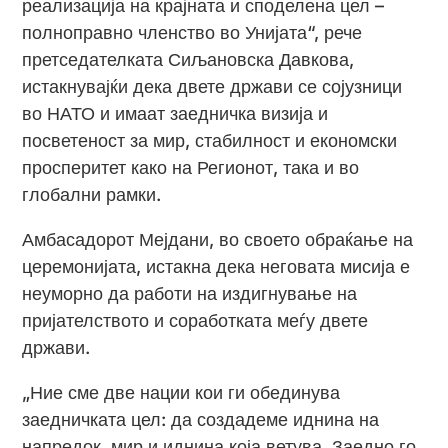
реализација на крајната и споделена цел –
полноправно членство во Унијата“, рече
претседателката Сиљановска Давкова,
истакнувајќи дека двете држави се сојузници
во НАТО и имаат заедничка визија и
посветеност за мир, стабилност и економски
просперитет како на Регионот, така и во
глобални рамки.
Амбасадорот Мејдани, во своето обраќање на
церемонијата, истакна дека неговата мисија е
неуморно да работи на издигнување на
пријателството и соработката меѓу двете
држави.
„Ние сме две нации кои ги обединува
заедничката цел: да создадеме иднина на
напредок, мир и иднина која ветува. Заедно го