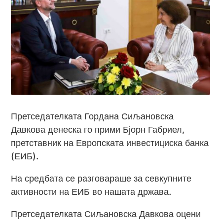
Претседателката Гордана Сиљановска
Давкова денеска го прими Бјорн Габриел,
претставник на Европската инвестициска банка
(ЕИБ).
На средбата се разговараше за севкупните
активности на ЕИБ во нашата држава.
Претседателката Сиљановска Давкова оцени