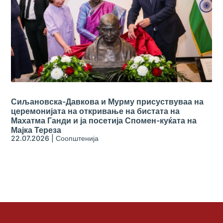
Сиљановска-Давкова и Мурму присуствуваа на
церемонијата на откривање на бистата на
Махатма Ганди и ја посетија Спомен-куќата на
Мајка Тереза
22.07.2026
|
Соопштенија