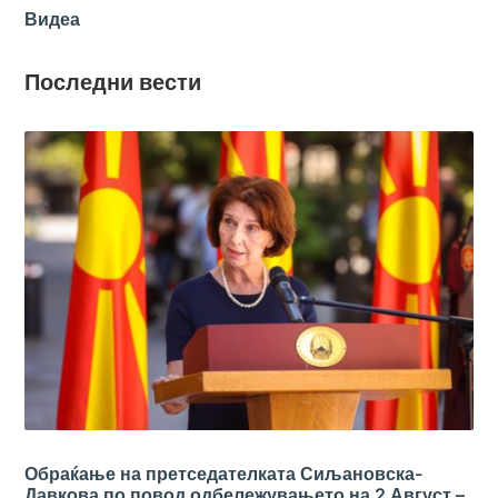
Видеа
Последни вести
Обраќање на претседателката Сиљановска-
Давкова по повод одбележувањето на 2 Август –