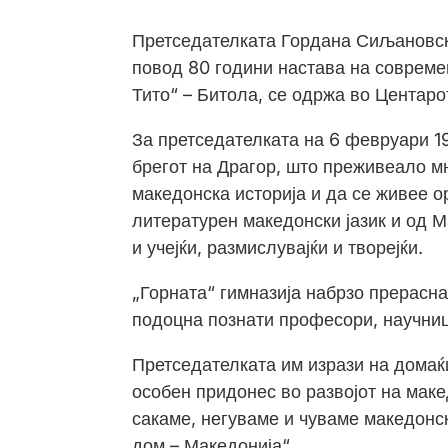
Претседателката Гордана Сиљановска
повод 80 години настава на современ
Тито“ – Битола, се одржа во Центарот
За претседателката на 6 февруари 1
брегот на Драгор, што преживеало мн
македонска историја и да се живее о
литературен македонски јазик и од 
и учејќи, размислувајќи и творејќи.
„Горната“ гимназија набрзо прерасна
подоцна познати професори, научниц
Претседателката им изрази на домаќ
особен придонес во развојот на макед
сакаме, негуваме и чуваме македонск
дом – Македонија“.