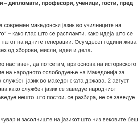
и – дипломати,
професори, ученици, гости,
пред
а современ македонски јазик во училниците на
о“ – како глас што се распламти, како идеја што се
и патот на идните генерации. Осумдесет години жива
вез од зборови, мисли, идеи и дела.
о наставен, да потсетам, врз основа на историското
е на народното ослободуење на Македонија за
о службен јазик во македонската држава. 2 август
ва како службен јазик се заведуе народниот
аведуе нешто што постои, се разбира, не се заведуе
 чувар и засолниште на јазикот што низ вековите бе