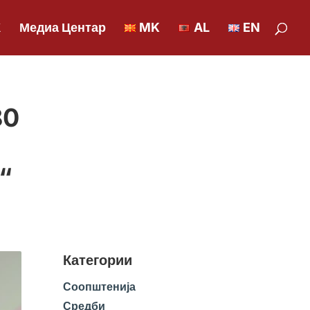
К
Медиа Центар
MK
AL
EN
80
“
Категории
Соопштенија
Средби