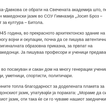
-Давкова се обрати на Свечената академија што, п
 македонски јазик во СОУ Гимназија „Јосип Броз –
 за култура – Битола.
945 година, во прекрасното архитектонско здание на
огу војни и окупации, почна да се пишува автентичн
ригиналната образовна приказна, за првпат на
Македонци. Ја пишуваа професори и ученици предава
 во посакуван и сакан дом на многу генерации учени
и, уметници, спортисти, политичари.
ините топла благодарност за доделената плакета за
онскиот јазик, упатувајќи ја пораката: „Мораме да си
иот јазик, оти така ќе си го чуваме нашиот заеднички