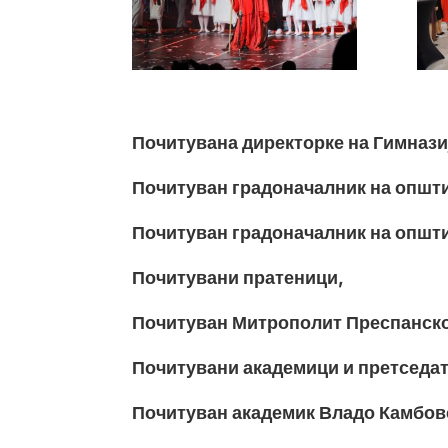
Почитувана директорке на Гимназиј
Почитуван градоначалник на општ
Почитуван градоначалник на општ
Почитувани пратеници,
Почитуван Митрополит Преспанско-
Почитувани академици и претседа
Почитуван академик Владо Камбов