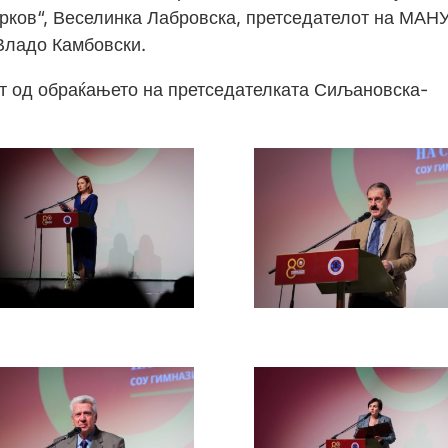
ирков“, Веселинка Лабровска, претседателот на МАНУ
Владо Камбовски.
ст од обраќањето на претседателката Сиљановска-