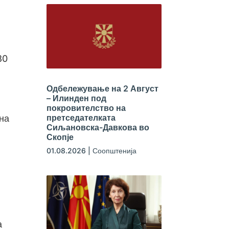
80
Одбележување на 2 Август
– Илинден под
покровителство на
претседателката
дна
Сиљановска-Давкова во
Скопје
01.08.2026
|
Соопштенија
а