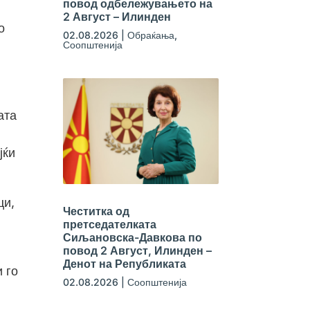
повод одбележувањето на
2 Август – Илинден
о
02.08.2026
|
Обраќања
,
Соопштенија
ата
јќи
ци,
Честитка од
претседателката
Сиљановска-Давкова по
повод 2 Август, Илинден –
Денот на Републиката
 го
02.08.2026
|
Соопштенија