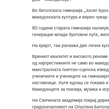
Во битолската гимназија „Јосип Броз
македонската култура и верен чувар 
80 години старата гимназија наликув
генерации млади бунтовни луѓе, желн
На крајот, таа раскажа две лични кус
Врвниот квалитет и високото реноме 
од најпрестижните не само во македо
маестралната поетско-сценска извед
ученичките и учениците на гимназија
наставници. Уште еднаш се покажа и
Македонците за поезија, музика и игр
На Свечената академија покрај дирек
градоначалникот на Општина Битола,