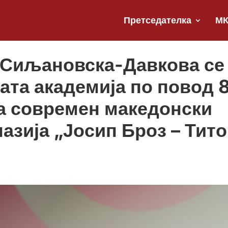
Претседателка
М
 Сиљановска-Давкова се
ата академија по повод 
на современ македонски
назија „Јосип Броз – Тито