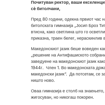
Почитуван ректор,
ваши екселенци
сè
битолчани,
Пред 80 години, одекна првиот час н
битолската гимназија „Јосип Броз Тит
втисна, како светлина што го осветл
приказна, траен белег, нераскинлив 
Македонскиот јазик беше воведен как
„решение на Антифашиското собрани
заведуене на македонскиот јазик как
1944г. Член 1. Во македонската држа
македонски јазик“. Да потсетам, се з
ништо ново.
Оваа гимназија е столб на знаењето,
жигосуван, но никогаш покорен.