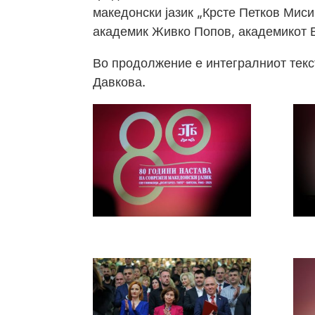
македонски јазик „Крсте Петков Мис
академик Живко Попов, академикот 
Во продолжение е интегралниот тек
Давкова.