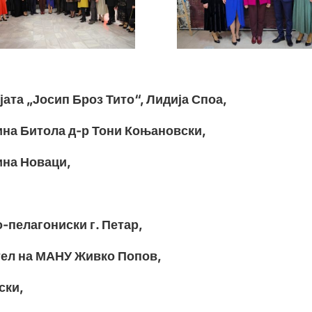
ата „Јосип Броз Тито“, Лидија Споа,
ина Битола д-р Тони Коњановски,
ина Новаци,
пелагониски г. Петар,
тел на МАНУ Живко Попов,
ски,