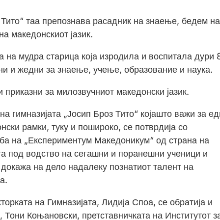
 Тито“ таа препознава расадник на знаење, бедем на
на македонскиот јазик.
а на мудра старица која изродила и воспитала дури 
и и жедни за знаење, учење, образование и наука.
и приказни за милозвучниот македонски јазик.
на гимназијата „Јосип Броз Тито“ којашто важи за е
нски рамки, туку и пошироко, се потврдија со
ба на „Експериментум Македоникум“ од страна на
та под водство на сегашни и поранешни ученици и
 докажа на дело надалеку познатиот талент на
а.
торката на Гимназијата, Лидија Споа, се обратија и
 Тони Коњановски, претставничката на Институтот з