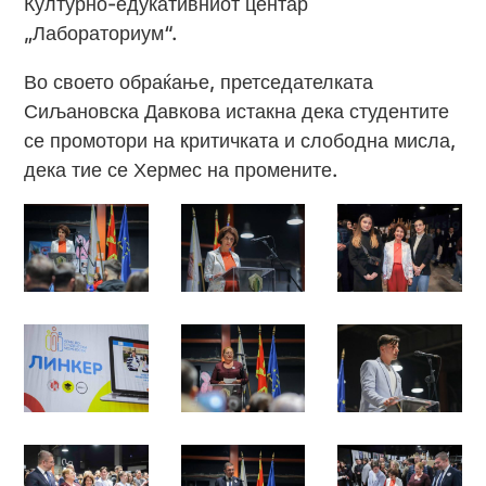
Културно-едукативниот центар
„Лабораториум“.
Во своето обраќање, претседателката
Сиљановска Давкова истакна дека студентите
се промотори на критичката и слободна мисла,
дека тие се Хермес на промените.