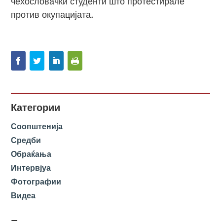
чехословачки студенти што протестирале
против окупацијата.
Категории
Соопштенија
Средби
Обраќања
Интервјуа
Фотографии
Видеа