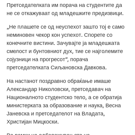
Претседателката им порача на студентите да
не се откажуваат од младешките предизвици.
„Не плашете се од неуспехот зашто тој е само
неминовен чекор кон успехот. Спорете со
конечните вистини. Зачувајте ја младешката
смелост и бунтовниот дух, тие се најголемите
сојузници на прогресот“, порача
претседателката Сиљановска Давкова.
На настанот поздравно обраќање имаше
Александар Николовски, претседавач на
Националното студентско тело, а се обратија
министерката за образование и наука, Весна
Јаневска и претседателот на Владата,
Христијан Мицкоски.