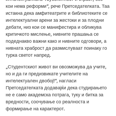
кои нема реформи“, рече Претседателката. Таа
истакна дека амфитеатрите и библиотеките се
интелектуални арени за жестоки и за плодни
дебати, низ кои се манифестира и обликува
критичкото мислење, нивните прашања се
подеднакво важни како и нивните одговори, а
нивната храброст да размислуваат поинаку го
турка светот напред.
„Студентскиот живот ви овозможува да учите,
но и да ги предизвикате учителите на
интелектуален двобој!“, нагласи
Претседателката додавајќи дека студирањето
не е само академска потрага, туку и битка за
вредности, соочување со реалноста и
формирање на карактерот.