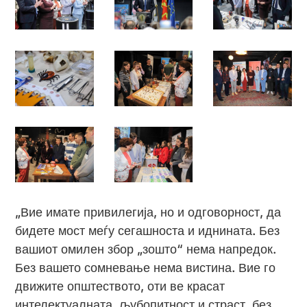
„Вие имате привилегија, но и одговорност, да
бидете мост меѓу сегашноста и иднината. Без
вашиот омилен збор „зошто“ нема напредок.
Без вашето сомневање нема вистина. Вие го
движите општеството, оти ве красат
интелектуалната љубопитност и страст, без