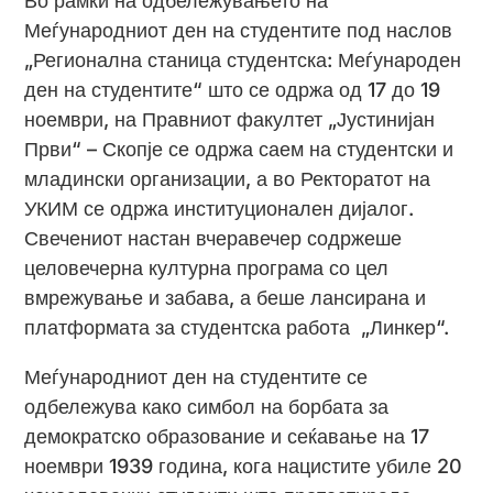
Во рамки на одбележувањето на
Меѓународниот ден на студентите под наслов
„Регионална станица студентска: Меѓународен
ден на студентите“ што се одржа од 17 до 19
ноември, на Правниот факултет „Јустинијан
Први“ – Скопје се одржа саем на студентски и
младински организации, а во Ректоратот на
УКИМ се одржа институционален дијалог.
Свечениот настан вчеравечер содржеше
целовечерна културна програма со цел
вмрежување и забава, а беше лансирана и
платформата за студентска работа „Линкер“.
Меѓународниот ден на студентите се
одбележува како симбол на борбата за
демократско образование и сеќавање на 17
ноември 1939 година, кога нацистите убиле 20