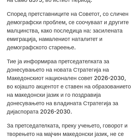
Според претставниците на Советот, со сличен
демографски проблем, се соочуваат и другите
малцинства, како последица на: засилената
емиграција, намалениот наталитет и
демографското стареење.
Тие ја информираа претседателката за
донесувањето на новата Стратегија на
Македонскиот национален совет 2026-2030,
во којашто акцентот е ставен на образованието
на македонски јазик и го поздравија
донесувањето на владината Стратегија за
дијаспората 2026-2030.
За претседателката, преку учењето, говорот и
творењето на мајчин македонски јазик, не се