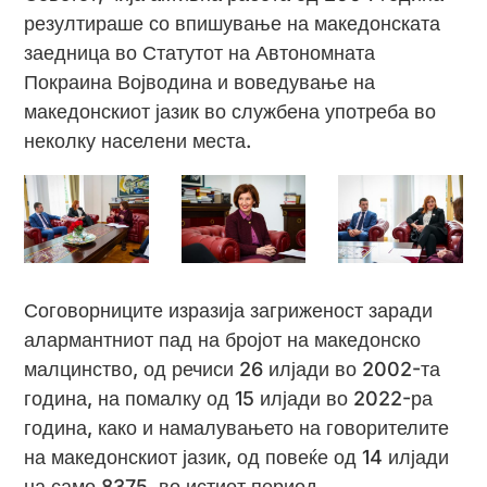
резултираше со впишување на македонската
заедница во Статутот на Автономната
Покраина Војводина и воведување на
македонскиот јазик во службена употреба во
неколку населени места.
Соговорниците изразија загриженост заради
алармантниот пад на бројот на македонско
малцинство, од речиси 26 илјади во 2002-та
година, на помалку од 15 илјади во 2022-ра
година, како и намалувањето на говорителите
на македонскиот јазик, од повеќе од 14 илјади
на само 8375, во истиот период.