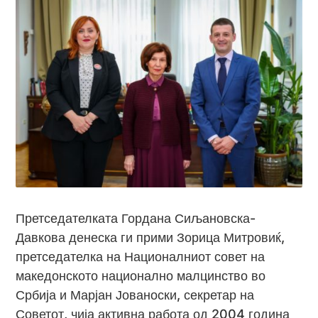
Претседателката Гордана Сиљановска-
Давкова денеска ги прими Зорица Митровиќ,
претседателка на Националниот совет на
македонското национално малцинство во
Србија и Марјан Јованоски, секретар на
Советот, чија активна работа од 2004 година