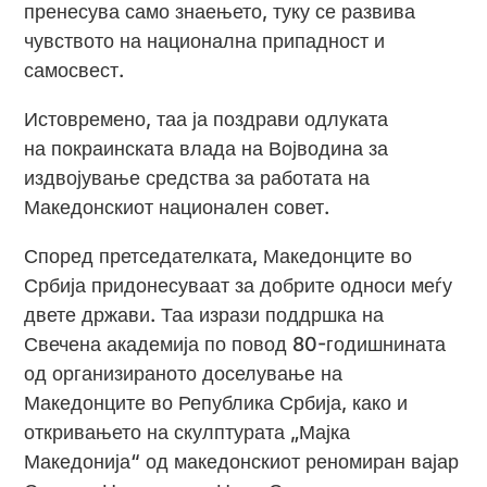
пренесува само знаењето, туку се развива
чувството на национална припадност и
самосвест.
Истовремено, таа ја поздрави одлуката
на покраинската влада на Војводина за
издвојување средства за работата на
Македонскиот национален совет.
Според претседателката, Македонците во
Србија придонесуваат за добрите односи меѓу
двете држави. Таа изрази поддршка на
Свечена академија по повод 80-годишнината
од организираното доселување на
Македонците во Република Србија, како и
откривањето на скулптурата „Мајка
Македонија“ од македонскиот реномиран вајар