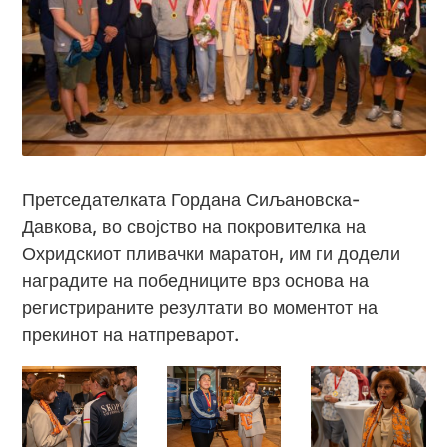
Претседателката Гордана Сиљановска-
Давкова, во својство на покровителка на
Охридскиот пливачки маратон, им ги додели
наградите на победниците врз основа на
регистрираните резултати во моментот на
прекинот на натпреварот.