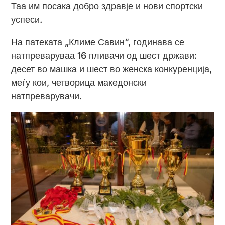
Таа им посака добро здравје и нови спортски
успеси.
На патеката „Климе Савин“, годинава се
натпреваруваа 16 пливачи од шест држави:
десет во машка и шест во женска конкуренција,
меѓу кои, четворица македонски
натпреварувачи.