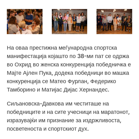
На оваа престижна меѓународна спортска
манифестација којашто по 38-ми пат се одржа
во Охрид во женска конкуренција победничка е
Мајте Ајлен Пука, додека победници во машка
конкуренција се Матео Фурлан, Федерико
Тамборино и Матијас Дијас Хернандес.
Сиљановска-Давкова им честиташе на
победниците и на сите учесници на маратонот,
изразувајќи им признание за издржливоста,
посветеноста и спортскиот дух.