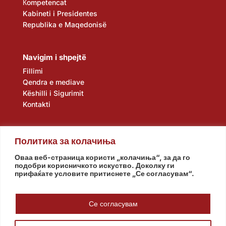
Кompetencat
Kabineti i Presidentes
Republika e Maqedonisë
Navigim i shpejtë
Fillimi
Qendra e mediave
Këshilli i Sigurimit
Kontakti
Политика за колачиња
Оваа веб-страница користи „колачиња“, за да го
подобри корисничкото искуство. Доколку ги
прифаќате условите притиснете „Се согласувам“.
Kuvendi
Qeveria
Agjencia e zbulimit
Banka Popullore
Се согласувам