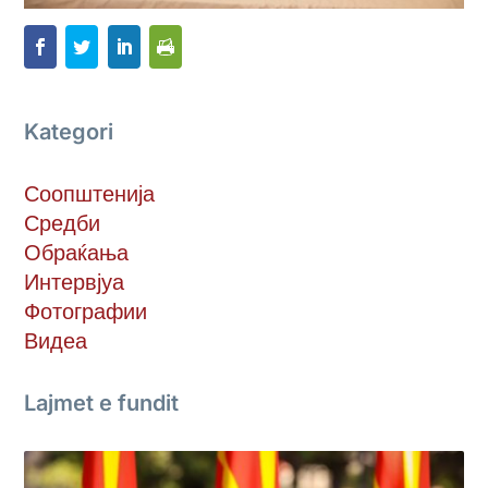
Kategori
Соопштенија
Средби
Обраќања
Интервјуа
Фотографии
Видеа
Lajmet e fundit