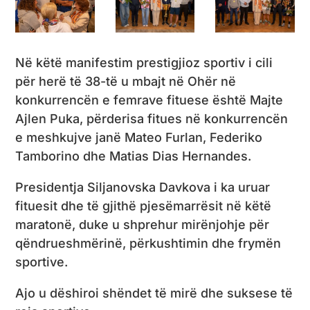
Në këtë manifestim prestigjioz sportiv i cili
për herë të 38-të u mbajt në Ohër në
konkurrencën e femrave fituese është Majte
Ajlen Puka, përderisa fitues në konkurrencën
e meshkujve janë Mateo Furlan, Federiko
Tamborino dhe Matias Dias Hernandes.
Presidentja Siljanovska Davkova i ka uruar
fituesit dhe të gjithë pjesëmarrësit në këtë
maratonë, duke u shprehur mirënjohje për
qëndrueshmërinë, përkushtimin dhe frymën
sportive.
Ajo u dëshiroi shëndet të mirë dhe suksese të