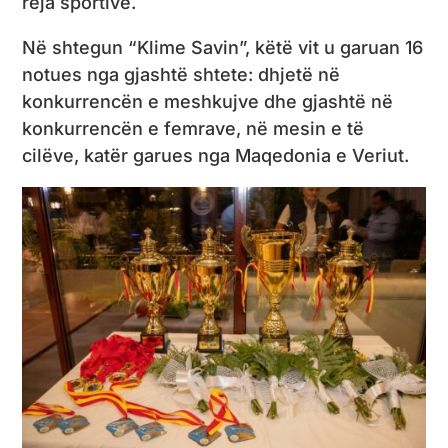
reja sportive.
Në shtegun “Klime Savin”, këtë vit u garuan 16
notues nga gjashtë shtete: dhjetë në
konkurrencën e meshkujve dhe gjashtë në
konkurrencën e femrave, në mesin e të
cilëve, katër garues nga Maqedonia e Veriut.