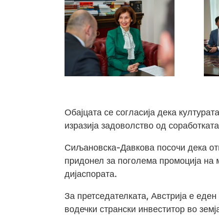
Обајцата се согласија дека културат
изразија задоволство од соработката
Сиљановска-Давкова посочи дека отв
придонел за поголема промоција на м
дијаспората.
За претседателката, Австрија е еден
водечки странски инвеститор во земј