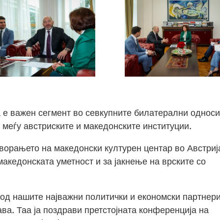
а е важен сегмент во севкупните билатерални односи
 меѓу австриските и македонските институции.
орањето на македонски културен центар во Австриј
акедонската уметност и за јакнење на врските со
 од нашите најважни политички и економски партнери
ава. Таа ја поздрави претстојната конференција на