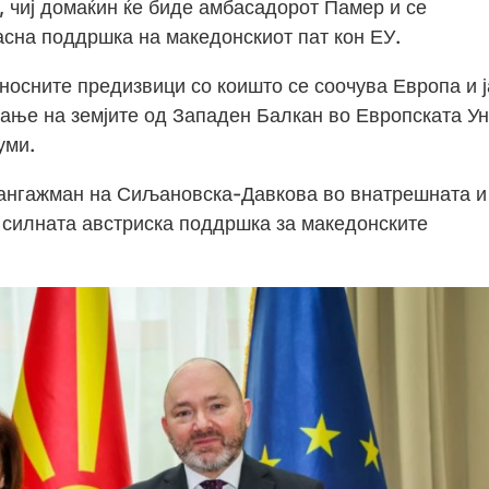
, чиј домаќин ќе биде амбасадорот Памер и се
асна поддршка на македонскиот пат кон ЕУ.
носните предизвици со коишто се соочува Европа и ј
рање на земјите од Западен Балкан во Европската Ун
уми.
 ангажман на Сиљановска-Давкова во внатрешната и
 силната австриска поддршка за македонските