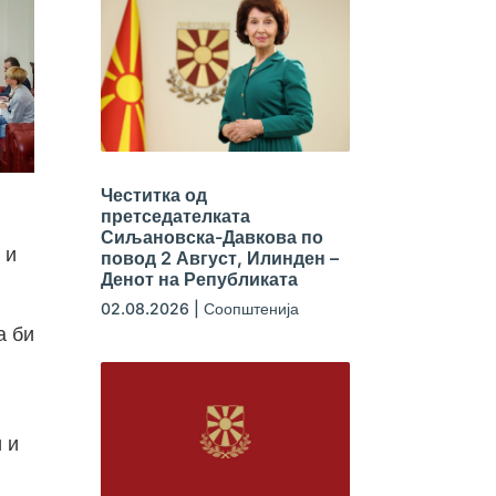
Честитка од
претседателката
Сиљановска-Давкова по
 и
повод 2 Август, Илинден –
Денот на Републиката
02.08.2026
|
Соопштенија
а би
 и