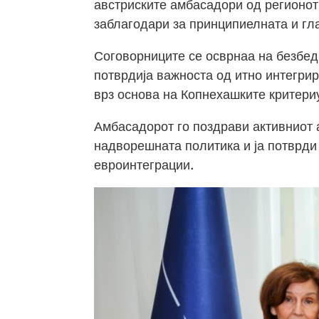
австриските амбасадори од регионот
заблагодари за принципиелната и гл
Соговорниците се осврнаа на безбед
потврдија важноста од итно интегри
врз основа на Копнехашките критери
Амбасадорот го поздрави активниот
надворешната политика и ја потврди
евроинтеграции.