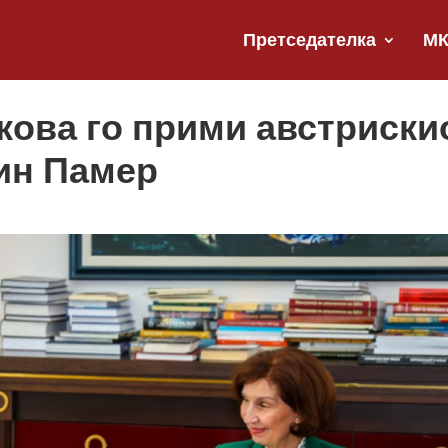
Претседателка
М
ова го прими австриски
ин Памер