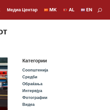
К
Медиа Центар
MK
AL
EN
от
Категории
Соопштенија
Средби
Обраќања
Интервјуа
Фотографии
Видеа