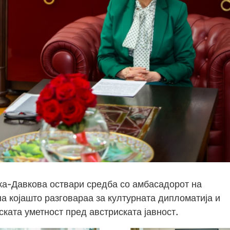
а-Давкова оствари средба со амбасадорот на
а којашто разговараа за културната дипломатија и
ката уметност пред австриската јавност.