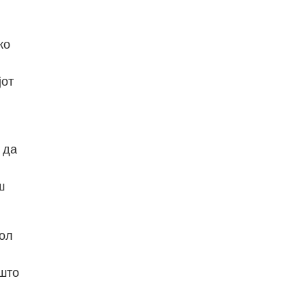
ко
јот
 да
ш
бол
ишто