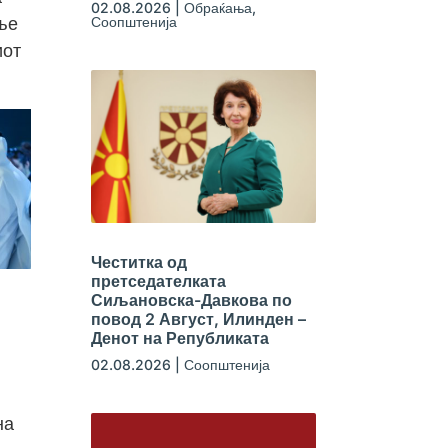
02.08.2026
|
Обраќања
,
Соопштенија
ње
иот
Честитка од
претседателката
Сиљановска-Давкова по
повод 2 Август, Илинден –
Денот на Републиката
02.08.2026
|
Соопштенија
на