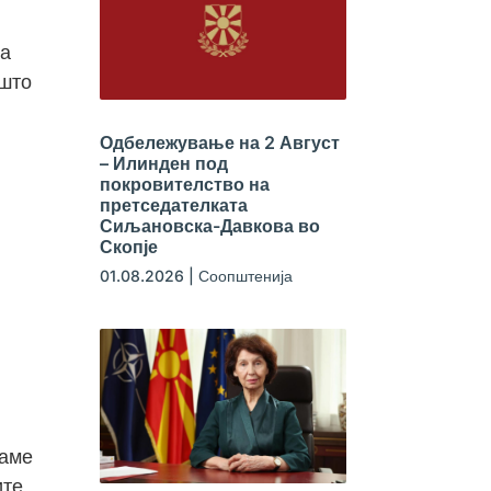
ба
ишто
Одбележување на 2 Август
– Илинден под
покровителство на
претседателката
Сиљановска-Давкова во
Скопје
01.08.2026
|
Соопштенија
маме
ите