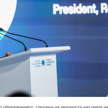
о образованието, гледање на реалноста низ очите н