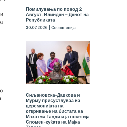
Помилувања по повод 2
Ни
Август, Илинден – Денот на
Републиката
на
30.07.2026
|
Соопштенија
но
Сиљановска-Давкова и
а
Мурму присуствуваа на
церемонијата на
о
откривање на бистата на
Махатма Ганди и ја посетија
Спомен-куќата на Мајка