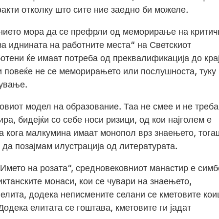
акти отколку што сите ние заедно би можеле.
нието мора да се префрли од меморирање на критич
а иднината на работните места“ на Светскиот
отени ќе имаат потреба од преквалификација до кра
и повеќе не се меморирањето или послушноста, туку
лување.
овиот модел на образование. Таа не смее и не треба
ира, бидејќи со себе носи ризици, од кои најголем е
ка кога малкумина имаат монопол врз знаењето, тога
 да позајмам илустрација од литературата.
„Името на розата“, средновековниот манастир е сим
ктанските монаси, кои се чувари на знаењето,
 елита, додека неписмените селани се кметовите ко
Додека елитата се гоштава, кметовите ги јадат