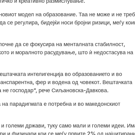
тичко и креативно размислување.
новиот модел на образование. Таа не може и не тре
да се регулира, бидејќи носи бројни ризици, меѓу ко
почне да се фокусира на менталната стабилност,
кото и моралното расудување, што ѝ недостасува на
ештачката интелигенција во образованието и во
ранспарентна, фер и водена од човекот. Вештачката
а не господар“, рече Сиљановска-Давкова.
 на парадигмата е потребна и во македонскиот
 и големи држави, туку само мали и големи идеи. И
ри и физичари кои се меѓу првите 2% од најцитиран