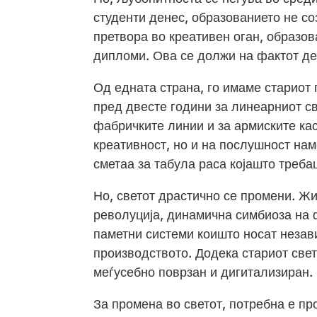
студенти денес, образованието не со
претвора во креативен оган, образов
дипломи. Ова се должи на фактот де
Од едната страна, го имаме стариот
пред двесте години за линеарниот св
фабричките линии и за армиските кас
креативност, но и на послушност нам
сметаа за табула раса којашто треб
Но, светот драстично се промени. Ж
револуција, динамична симбиоза на ф
паметни системи коишто носат незав
производството. Додека стариот свет
меѓусебно поврзан и дигитализиран.
За промена во светот, потребна е пр