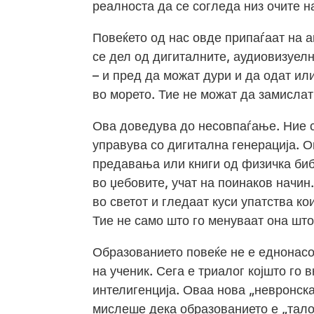
реалноста да се согледа низ очите н
Повеќето од нас овде припаѓаат на а
се дел од дигиталните, аудиовизуелн
– и пред да можат дури и да одат ил
во морето. Тие не можат да замислат
Ова доведува до несовпаѓање. Ние 
управува со дигитална генерација. О
предавања или книги од физичка биб
во џебовите, учат на поинаков начин
во светот и гледаат куси упатства к
Тие не само што го менуваат она што 
Образованието повеќе не е еднонасоч
на ученик. Сега е триалог којшто го 
интелигенција. Оваа нова „невронск
мислеше дека образованието е „тало