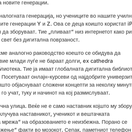
а новите генерации.
налогната генерација, но учениците во нашите учил
ите генерации Y и Z. Ова се деца коишто користат i
и да зборуваат. Тие „пливаат“ низ интернетот како р
 свет без дигитална поврзаност.
сме аналогно раководство коешто се обидува да
вие млади луѓе не бараат долги, ex cathedra
лиотека. Тие ја имаат глобалната дигитална библио
. Посетуваат онлајн-курсеви од најдобрите универзи
оишто објаснуваат сложени концепти за неколку минут
го учат, туку и начинот на кој размислуваат.
на улица. Веќе не е само наставник којшто му збор
вклучува наставникот, ученикот и вештачката
а мрежа“ на образованието е неизбежна. Порано се
жење“ факти во мозокот. Сепак, паметниот телефон