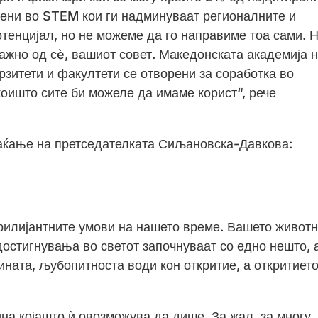
ени во STEM кои ги надминуваат регионалните и
тенцијал, но не можеме да го направиме тоа сами. 
ажно од сè, вашиот совет. Македонската академија 
рзитети и факултети се отворени за соработка во
коишто сите би можеле да имаме корист“, рече
аќање на претседателката Сиљановска-Давкова:
брилијантните умови на нашето време. Вашето живот
достигнувања во светот започнуваат со едно нешто, 
тината, љубопитноста води кон откритие, а откритиет
на којашто ѝ овозможува да дише. За жал, за многу