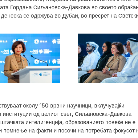
лката Гордана Сиљановска-Давкова во своето обраќа
 денеска се одржува во Дубаи, во пресрет на Светск
ствуваат околу 150 врвни научници, вклучувајќи
 институции од целиот свет, Сиљановска-Давкова
штачката интелигенција, образованието повеќе не е
 помнење на факти и посочи на потребата фокусот 