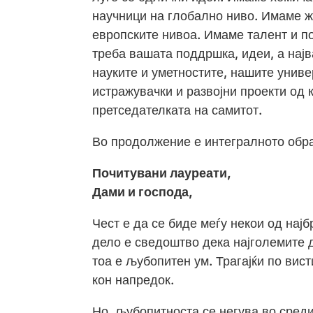
научници на глобално ниво. Имаме ж
европските нивоа. Имаме талент и по
треба вашата поддршка, идеи, а најв
науките и уметностите, нашите униве
истражувачки и развојни проекти од 
претседателката на самитот.
Во продолжение е интегралното обр
Почитувани лауреати,
Дами и господа,
Чест е да се биде меѓу некои од нај
дело е сведоштво дека најголемите 
тоа е љубопитен ум. Трагајќи по вис
кон напредок.
Но, љубопитноста се негува во среди