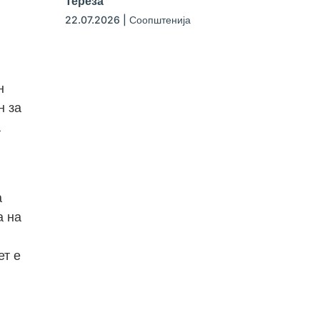
Тереза
22.07.2026
|
Соопштенија
н
н за
а
а
а на
ет е