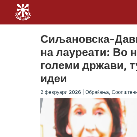
Сиљановска-Давк
на лауреати: Во 
големи држави, т
идеи
2 февруари 2026
|
Обраќања
,
Соопштени