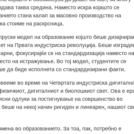
здава таква средина. Наместо искра којашто се
анието стана калап за масовно производство на
ка стоиме на раскрсница.
 пруски модел на образование којшто беше дизајнира
ет на Првата индустриска револуција. Беше изграде
арни, фокусирајќи се на стандардизација наместо н
есто на истражување. Во тој модел, студентите се
аше да биде исполнета со стандардизирани факти.
ивееме во време на Четвртата индустриска дигиталн
изичкиот, дигиталниот и биолошкиот свет. Ова е ер
исни одлуки за постигнување на совршенство во
 беше на некој начин ригиден и линеарен, нашиот св
омена во образованието. За тоа, пак, потребно е