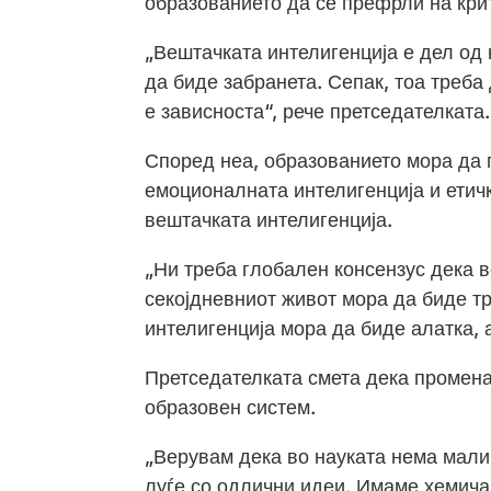
образованието да се префрли на кри
„Вештачката интелигенција е дел од 
да биде забранета. Сепак, тоа треба 
е зависноста“, рече претседателката.
Според неа, образованието мора да 
емоционалната интелигенција и етич
вештачката интелигенција.
„Ни треба глобален консензус дека в
секојдневниот живот мора да биде т
интелигенција мора да биде алатка, 
Претседателката смета дека промена
образовен систем.
„Верувам дека во науката нема мали
луѓе со одлични идеи. Имаме хемича