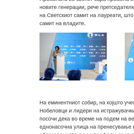
новите генерации, рече претседате
на Светскиот самит на лауреати, што
самит на владите.
На еминентниот собир, на којшто уче
Нобеловци и лидери на истражувачки
посочи дека во време на подем на ве
еднонасочна улица на пренесување и