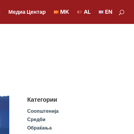
К
Медиа Центар
MK
AL
EN
Категории
Соопштенија
Средби
Обраќања