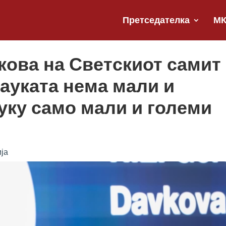
Претседателка
М
ова на Светскиот самит
науката нема мали и
уку само мали и големи
ја