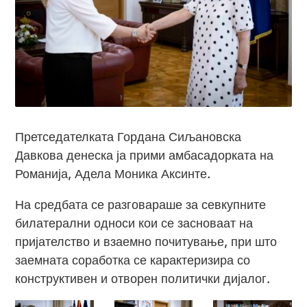
Претседателката Гордана Сиљановска
Давкова денеска ја прими амбасадорката на
Романија, Адела Моника Аксинте.
На средбата се разговараше за севкупните
билатерални односи кои се засноваат на
пријателство и взаемно почитување, при што
заемната соработка се карактеризира со
конструктивен и отворен политички дијалог.