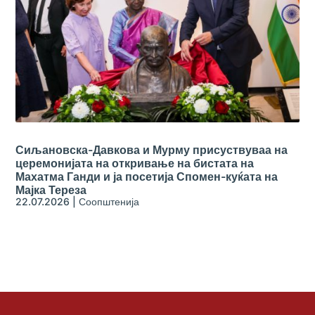
Сиљановска-Давкова и Мурму присуствуваа на
церемонијата на откривање на бистата на
Махатма Ганди и ја посетија Спомен-куќата на
Мајка Тереза
22.07.2026
|
Соопштенија