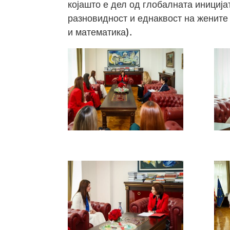
којашто е дел од глобалната иниција
разновидност и еднаквост на жените
и математика).