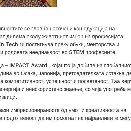
вностите се главно насочени кон едукација на
лат дилема околу животниот избор на професијата.
n Tech ги постигнува преку обуки, менторства и
ли родовата нееднаквост во STEM професиите.
да – IMPACT Award , којашто ја добиле на глобалнио
на во Осака, Јапонија, претседателката истакна д
а компетитивност, успешност и посветеност. Таа вер
енергија и неискористено знаење, со чија употреба 
извици.
ази импресионираноста од умот и креативноста на
а подготвеност да им помогнат на најранливите меѓу