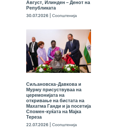
Август, Илинден – Денот на
Републиката
30.07.2026
|
Соопштенија
Сиљановска-Давкова и
Мурму присуствуваа на
церемонијата на
откривање на бистата на
Махатма Ганди и ја посетија
Спомен-куќата на Мајка
Тереза
22.07.2026
|
Соопштенија