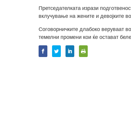
Претседателката изрази подготвено
вклучување на жените и девојките во
Соговорничките длабоко веруваат во 
темелни промени кои ќе остават беле