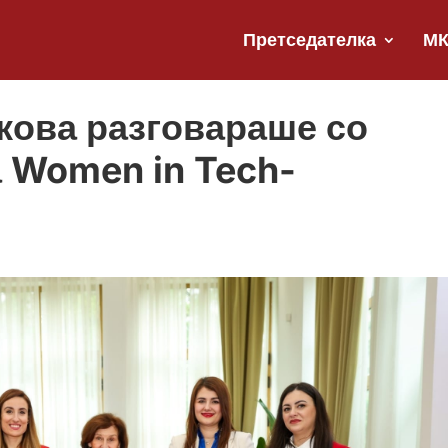
Претседателка
М
ова разговараше со
 Women in Tech-