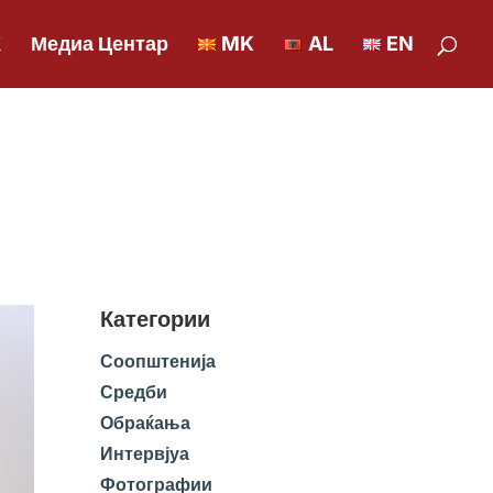
К
Медиа Центар
MK
AL
EN
Категории
Соопштенија
Средби
Обраќања
Интервјуа
Фотографии