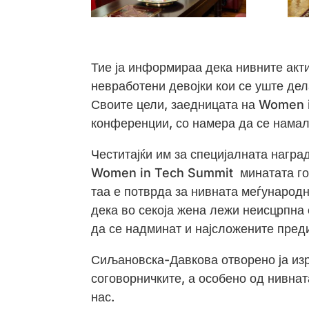
Тие ја информираа дека нивните акти
невработени девојки кои се уште де
Своите цели, заедницата на Women i
конференции, со намера да се нама
Честитајќи им за специјалната награ
Women in Tech Summit минатата годи
таа е потврда за нивната меѓународн
дека во секоја жена лежи неисцрпна 
да се надминат и најсложените пред
Сиљановска-Давкова отворено ја изр
соговорничките, а особено од нивнат
нас.