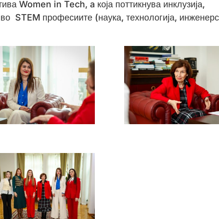
тива Women in Tech, a која поттикнува инклузија,
 во STEM професиите (наука, технологија, инженер