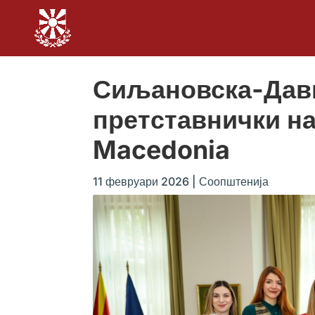
Сиљановска-Давк
претставнички на
Macedonia
11 февруари 2026
|
Соопштенија