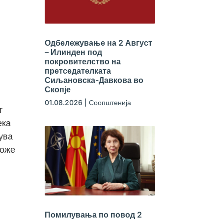
Одбележување на 2 Август
– Илинден под
покровителство на
претседателката
Сиљановска-Давкова во
Скопје
01.08.2026
|
Соопштенија
т
ека
ува
може
Помилувања по повод 2