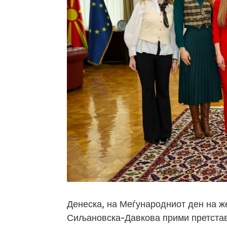
Денеска, на Меѓународниот ден на же
Сиљановска-Давкова прими претстав