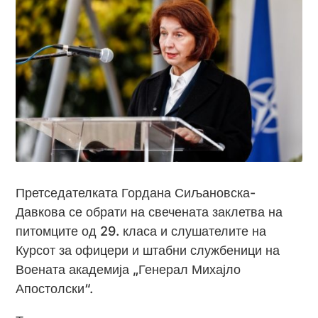
Претседателката Гордана Сиљановска-
Давкова се обрати на свечената заклетва на
питомците од 29. класа и слушателите на
Курсот за офицери и штабни службеници на
Воената академија „Генерал Михајло
Апостолски“.