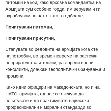
питомци на кои, како врховна командантка на
Армијата сум особено горда, им верувам и ги
охрабрувам на патот што го одбрале.
Почитувани питомци,
Почитувани присутни,
Стапувате во редовите на армијата кога сте
најпотребни, во време-невреме на растечки
непријателства и тензии, разгорени воени
конфликти, длабоки геополитички бранувања и
промени.
Како идни офицери на македонската, но и на
НАТО-армијата, од вас се очекува да
почитувате и да практикувате највисоки
професионални и морални стандарди во