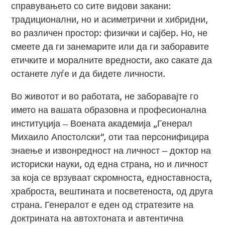
справувањето со сите видови закани:
традиционални, но и асиметрични и хибридни,
во различен простор: физички и сајбер. Но, не
смеете да ги занемарите или да ги заборавите
етичките и моралните вредности, ако сакате да
останете луѓе и да бидете личности.
Во животот и во работата, не заборавајте го
името на вашата образовна и професионална
институција ̶ Воената академија „Генерал
Михаило Апостолски“, оти таа персонифицира
знаење и извонредност на личност ‒ доктор на
историски науки, од една страна, но и личност
за која се врзуваат скромноста, едноставноста,
храброста, вештината и посветеноста, од друга
страна. Генералот е еден од стратезите на
доктрината на автохтоната и автентична