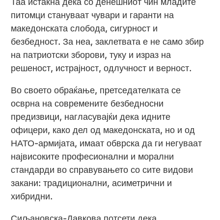
Таа истакна дека со денешниот чин младите
питомци стануваат чувари и гаранти на
македонската слобода, сигурност и
безбедност. За неа, заклетвата е не само збир
на патриотски зборови, туку и израз на
решеност, истрајност, одлучност и верност.
Во своето обраќање, претседателката се
осврна на современите безбедносни
предизвици, нагласувајќи дека идните
офицери, како дел од македонската, но и од
НАТО-армијата, имаат обврска да ги негуваат
највисоките професионални и морални
стандарди во справувањето со сите видови
закани: традиционални, асиметрични и
хибридни.
Сиљановска-Давкова потсети дека