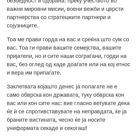
безбедност и одбрана: преку учеството во
важни мировни мисии, воени вежби и цврсти
партнерства со стратешките партнери и
сојузниците.
Тоа ме прави горда на вас и среќна што сум со
вас. Тоа ги прави вашите семејства, вашите
пријатели, но и сите наши сограѓани, горди на
вас, без оглед од каде доаѓате или на кој етнос
и вера им припаѓате.
Заклетвата којашто денес ја полагате не е
само обврска кон државата, туку обврска кон
вас или кон сите нас: вие гласно ветувате дека
ќе ѝ се спротивставувате на неправдата, ќе ја
браните вистината, чесно ќе ја носите
униформата секаде и секогаш!