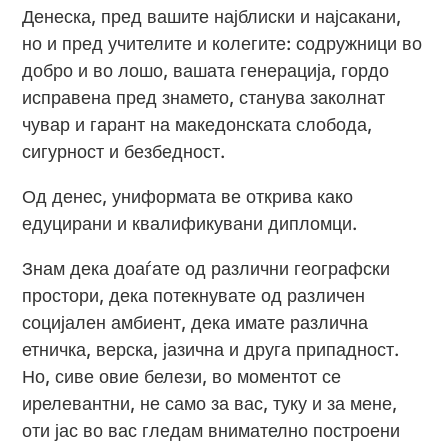
Денеска, пред вашите најблиски и најсакани,
но и пред учителите и колегите: содружници во
добро и во лошо, вашата генерација, гордо
исправена пред знамето, станува заколнат
чувар и гарант на македонската слобода,
сигурност и безбедност.
Од денес, униформата ве открива како
едуцирани и квалификувани дипломци.
Знам дека доаѓате од различни географски
простори, дека потекнувате од различен
социјален амбиент, дека имате различна
етничка, верска, јазична и друга припадност.
Но, сиве овие белези, во моментот се
ирелевантни, не само за вас, туку и за мене,
оти јас во вас гледам внимателно построени