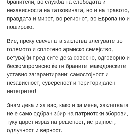
бранители, во служба на слободата и
независноста на татковината, но и на правото,
правдата и мирот, во регионот, во Европа но и
пошироко.
Вие, преку свечената заклетва влегувате во
големото и сплотено армиско семејство,
ветувајќи пред сите дека совесно, одговорно и
бескомпромисно ќе ги браните македонските
уставно загарантирани: самостојност и
независност, сувереност и територијален
интегритет!
Знам дека и за вас, како и за мене, заклетвата
не е само одбран збир на патриотски зборови,
туку цврст израз на решеност, истрајност,
одлучност и верност.