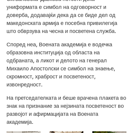
униформата е симбол на одговорност и
доверба, додавајќи дека да се биде дел од
македонската армија е посебна привилегија
што обврзува на чесна и посветена служба.
Според неа, Воената академија е водечка
образовна институција од областа на
одбраната, а ликот и делото на генерал
Михаило Апостолски се симбол на знаење,
скромност, храброст и посветеност,
извонредност.
На претседателката и беше врачена плакета во
знак на признание за нејзината посветеност во
развојот и афирмацијата на Воената
академија.