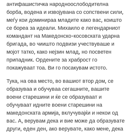
антифашистичка народноослободителна
борба, водена и извојувана со сопствени сили,
меѓу кои доминираа младите како вас, коишто
се бореа за идеали. Михаило е легендарниот
командант на Македонско-косовската ударна
бригада, во чиишто подвизи учествуваше и
мојот татко, како нејзин млад, но посветен
припадник. Ордените за храброст го
покажуваат тоа. Ви го посакувам истото.
Тука, на ова место, во вашиот втор дом, се
образуваа и обучуваа сегашните, вашите
воени старешини и ќе се образуваат и
обучуваат идните воени старешини на
македонската армија, вклучувајќи и некои од
вас. А, верувам дека и вие може да образувате
други, еден ден, ако верувате, како мене, дека