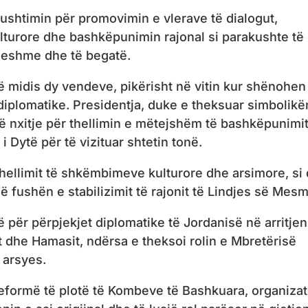
kushtimin për promovimin e vlerave të dialogut,
turore dhe bashkëpunimin rajonal si parakushte të
ueshme dhe të begatë.
ë midis dy vendeve, pikërisht në vitin kur shënohen
iplomatike. Presidentja, duke e theksuar simbolikë
një nxitje për thellimin e mëtejshëm të bashkëpunimi
i i Dytë për të vizituar shtetin tonë.
hellimit të shkëmbimeve kulturore dhe arsimore, si
ë fushën e stabilizimit të rajonit të Lindjes së Mesm
ë për përpjekjet diplomatike të Jordanisë në arritjen
t dhe Hamasit, ndërsa e theksoi rolin e Mbretërisë
e arsyes.
reformë të plotë të Kombeve të Bashkuara, organizat