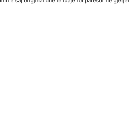
onin e saj origjinal dhe të luajë rol parësor në gjetje