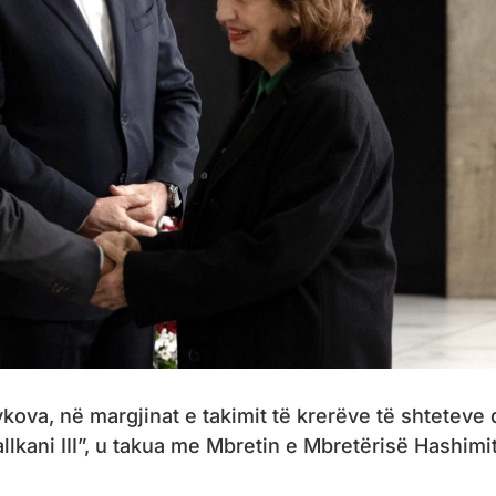
kova, në margjinat e takimit të krerëve të shteteve
lkani III”, u takua me Mbretin e Mbretërisë Hashimi