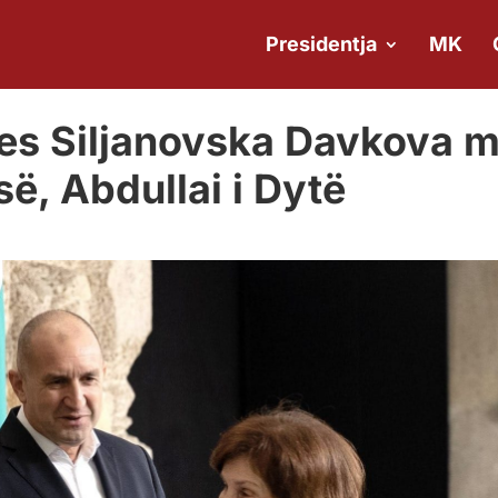
Presidentja
MK
tes Siljanovska Davkova 
ë, Abdullai i Dytë