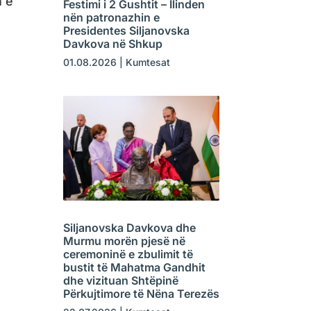
n e
Festimi i 2 Gushtit – Ilinden
nën patronazhin e
Presidentes Siljanovska
Davkova në Shkup
01.08.2026
|
Kumtesat
Siljanovska Davkova dhe
Murmu morën pjesë në
ceremoninë e zbulimit të
bustit të Mahatma Gandhit
dhe vizituan Shtëpinë
Përkujtimore të Nëna Terezës