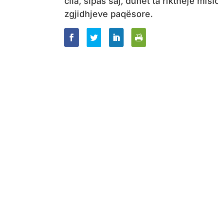
cila, sipas saj, duhet ta rikthejë misi
zgjidhjeve paqësore.