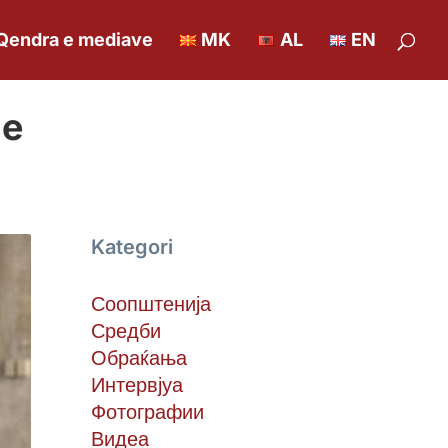
Qendra e mediave
MK
AL
EN
me
Kategori
Соопштенија
Средби
Обраќања
Интервјуа
Фотографии
Видеа