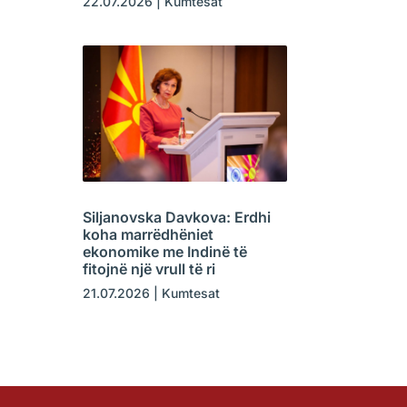
22.07.2026
|
Kumtesat
Siljanovska Davkova: Erdhi
koha marrëdhëniet
ekonomike me Indinë të
fitojnë një vrull të ri
21.07.2026
|
Kumtesat