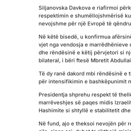
Siljanovska Davkova e riafirmoi për
respektimin e shumëllojshmërisë kul
nevojshme për një Evropë të qëndr
Në këtë bisedë, u konfirmua afërsin
vjet nga vendosja e marrëdhënieve d
dhe rëndësinë e këtij përvjetori si 
bilateral, i bëri ftesë Mbretit Abdulla
Të dy ranë dakord mbi rëndësinë e t
për intensifikimin e bashkëpunimit n
Presidentja shprehu respekt të thell
marrëveshjes së paqes midis Izraeli
Hashimite si shtyllë e stabilitetit dh
Në fund, ajo e theksoi nevojën për 