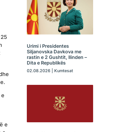
 25
n
Urimi i Presidentes
Siljanovska Davkova me
t
rastin e 2 Gushtit, Ilinden –
Dita e Republikës
02.08.2026
|
Kumtesat
 dhe
e.
 e
ë e