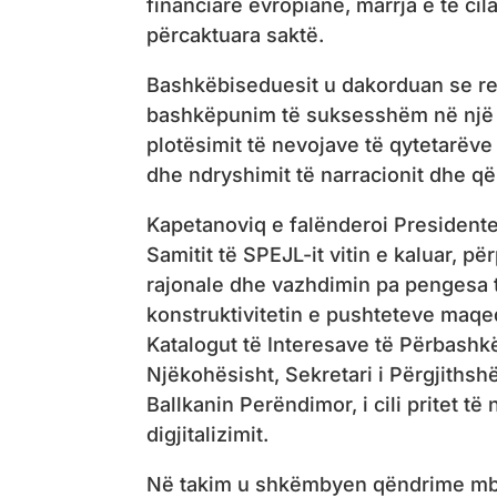
financiare evropiane, marrja e të cil
përcaktuara saktë.
Bashkëbiseduesit u dakorduan se res
bashkëpunim të suksesshëm në një së
plotësimit të nevojave të qytetarë
dhe ndryshimit të narracionit dhe që
Kapetanoviq e falënderoi President
Samitit të SPEJL-it vitin e kaluar, p
rajonale dhe vazhdimin pa pengesa 
konstruktivitetin e pushteteve maqed
Katalogut të Interesave të Përbashkë
Njëkohësisht, Sekretari i Përgjithsh
Ballkanin Perëndimor, i cili pritet 
digjitalizimit.
Në takim u shkëmbyen qëndrime mbi 