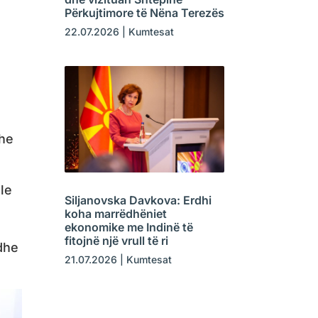
Përkujtimore të Nëna Terezës
22.07.2026
|
Kumtesat
dhe
le
Siljanovska Davkova: Erdhi
koha marrëdhëniet
ekonomike me Indinë të
fitojnë një vrull të ri
dhe
21.07.2026
|
Kumtesat