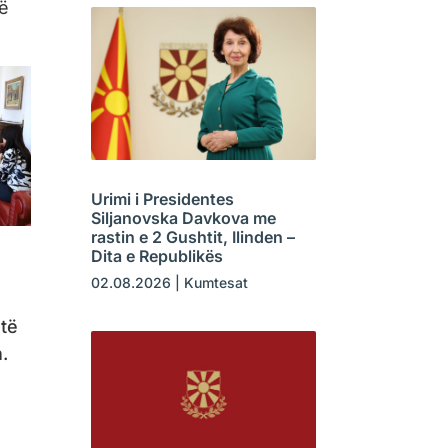
të
Urimi i Presidentes
Siljanovska Davkova me
rastin e 2 Gushtit, Ilinden –
Dita e Republikës
02.08.2026
|
Kumtesat
 të
.