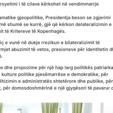
arsyetimi i të cilave kërkohet në vendimmarrje
atike gjeopolitike, Presidentja beson se zgjerimi
ë më shumë se kurrë, gjë që kërkon delateralizimin e
it të Kritereve të Kopenhagës.
 e vunë në dukje rrezikun e bilateralizimit të
rmjet abuzimit të vetos, presioneve për identitetin 
ë.
dhe propozime për një hap larg politikës patriarka
ë kulture politike pjesëmarrëse e demokratike, për
itizimin e administratës shtetërore dhe publike, për
it, për domosdoshmërinë e një gjyqësori të pavarur 