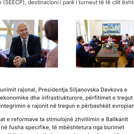
SEECP), destinacioni i parë i turneut të të cilit ësh
nimit rajonal, Presidentja Siljanovska Davkova e
konomike dhe infrastrukturore, përfitimet e tregut
ntegrimin e rajonit në tregun e përbashkët evropian
dat e reformave ta stimulojnë zhvillimin e Ballkanit
ë fusha specifike, të mbështetura nga burimet