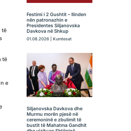
Festimi i 2 Gushtit – Ilinden
nën patronazhin e
Presidentes Siljanovska
 të
Davkova në Shkup
s
01.08.2026
|
Kumtesat
 të
in e
e
Siljanovska Davkova dhe
Murmu morën pjesë në
ceremoninë e zbulimit të
bustit të Mahatma Gandhit
dhe vizituan Shtëpinë