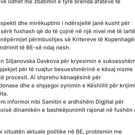
ave lidhet me zbatimin e tyre brenda afateve të
pekti dhe mirëkuptimi i ndërsjellë janë kusht për
rë fushash që do të çojnë në një nivel më të lartë
ve nëpërmjet përmbushjes së Kritereve të Kopenhagë
ndrimit të BE-së ndaj nesh.
en Siljanovska Davkova për kryesimin e suksesshëm
ërpjekjet për të ruajtur besueshmërinë e kësaj nisme
të procesit. Ai shprehu kënaqësinë për
onase dhe e shpjegoi synimin e Këshillit për krijim
ta.
ëm informoi mbi Samitin e ardhshëm Digjital për
të nxisë dinamikën e bashkëpunimit rajonal në fushën 
situatën aktuale politike në BE, problemin me