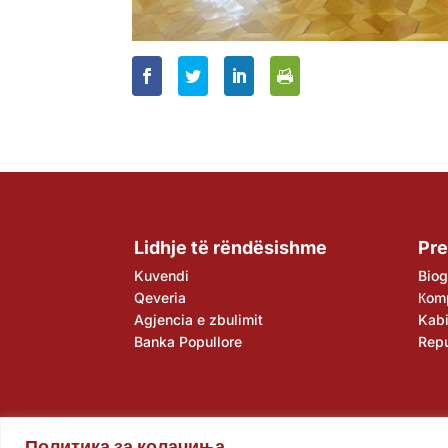
Lidhje të rëndësishme
Pre
Kuvendi
Biog
Qeveria
Кom
Agjencia e zbulimit
Kabi
Banka Popullore
Rep
Политика за колачиња
Kuvendi
Qeveria
Agjencia e zbulimit
Banka Popull