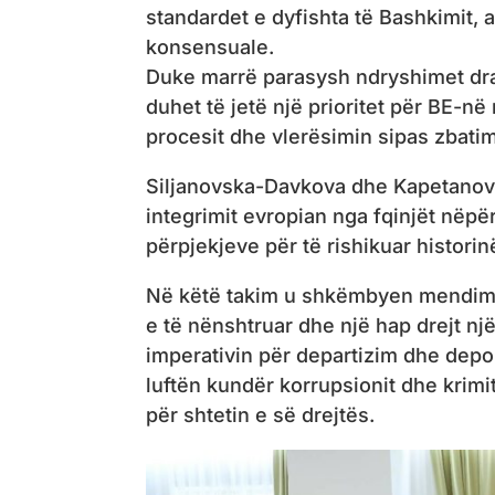
standardet e dyfishta të Bashkimit, 
konsensuale.
Duke marrë parasysh ndryshimet dram
duhet të jetë një prioritet për BE-n
procesit dhe vlerësimin sipas zbatim
Siljanovska-Davkova dhe Kapetanoviç
integrimit evropian nga fqinjët nëpë
përpjekjeve për të rishikuar historin
Në këtë takim u shkëmbyen mendime 
e të nënshtruar dhe një hap drejt nj
imperativin për departizim dhe depol
luftën kundër korrupsionit dhe krim
për shtetin e së drejtës.