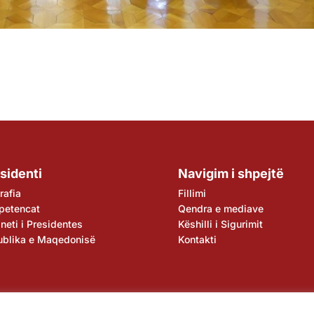
sidenti
Navigim i shpejtë
rafia
Fillimi
petencat
Qendra e mediave
neti i Presidentes
Këshilli i Sigurimit
ublika e Maqedonisë
Kontakti
ore