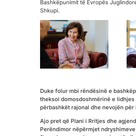
Bashkëpunimit të Evropës Juglindore (
Shkupi.
Duke folur mbi rëndësinë e bashkëpu
theksoi domosdoshmërinë e lidhjes e
përbashkët rajonal dhe nevojën për i
Ajo pret që Plani i Rritjes dhe agjen
Perëndimor nëpërmjet ndryshimeve n