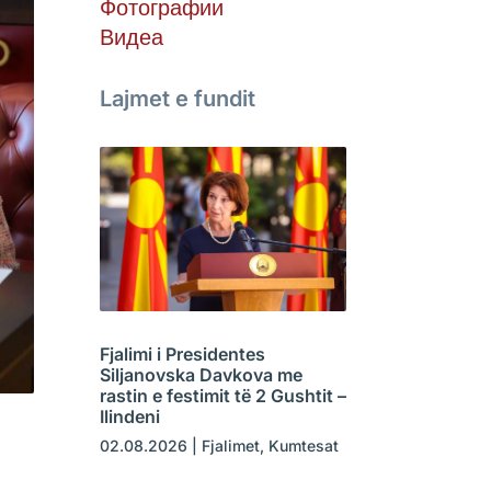
Фотографии
Видеа
Lajmet e fundit
Fjalimi i Presidentes
Siljanovska Davkova me
rastin e festimit të 2 Gushtit –
Ilindeni
02.08.2026
|
Fjalimet
,
Kumtesat