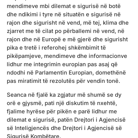
mendimeve mbi dilemat e sigurisë në botë
dhe ndikimi i tyre në situatën e sigurisë në
rajon dhe sigurisht në vend, më tej, klima dhe
zjarret me të cilat po përballemi në vend, në
rajon dhe në Europë e më gjerë dhe sigurisht
pika e tretë i referohej shkëmbimit të
pikëpamjeve, mendimeve dhe informacionve
lidhur me integrimin europian pas asaj që
ndodhi në Parlamentin Europian, domethënë
pas miratimit të rezolutës për vendin tonë.
Seanca në fjalë ka zgjatur më shumë se dy
orë e gjysmë, pati një diskutim të nxehtë,
fjalime hyrëse për pikën e parë lidhur me
dilemat e sigurisë, patën Drejtori i Agjencisë
së Inteligjencës dhe Drejtori i Agjencisë së
Sigurisë Kombëtare.