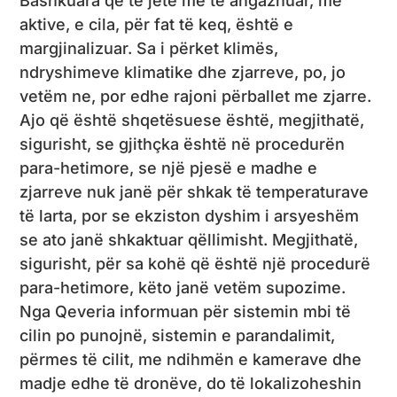
Bashkuara që të jetë më të angazhuar, më
aktive, e cila, për fat të keq, është e
margjinalizuar. Sa i përket klimës,
ndryshimeve klimatike dhe zjarreve, po, jo
vetëm ne, por edhe rajoni përballet me zjarre.
Ajo që është shqetësuese është, megjithatë,
sigurisht, se gjithçka është në procedurën
para-hetimore, se një pjesë e madhe e
zjarreve nuk janë për shkak të temperaturave
të larta, por se ekziston dyshim i arsyeshëm
se ato janë shkaktuar qëllimisht. Megjithatë,
sigurisht, për sa kohë që është një procedurë
para-hetimore, këto janë vetëm supozime.
Nga Qeveria informuan për sistemin mbi të
cilin po punojnë, sistemin e parandalimit,
përmes të cilit, me ndihmën e kamerave dhe
madje edhe të dronëve, do të lokalizoheshin