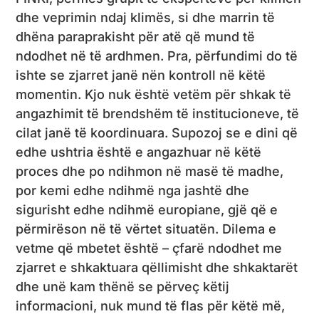
dhe veprimin ndaj klimës, si dhe marrin të
dhëna paraprakisht për atë që mund të
ndodhet në të ardhmen. Pra, përfundimi do të
ishte se zjarret janë nën kontroll në këtë
momentin. Kjo nuk është vetëm për shkak të
angazhimit të brendshëm të institucioneve, të
cilat janë të koordinuara. Supozoj se e dini që
edhe ushtria është e angazhuar në këtë
proces dhe po ndihmon në masë të madhe,
por kemi edhe ndihmë nga jashtë dhe
sigurisht edhe ndihmë europiane, gjë që e
përmirëson në të vërtet situatën. Dilema e
vetme që mbetet është – çfarë ndodhet me
zjarret e shkaktuara qëllimisht dhe shkaktarët
dhe unë kam thënë se përveç këtij
informacioni, nuk mund të flas për këtë më,