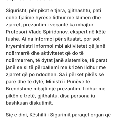
Sigurisht, për pikat e tjera, gjithashtu, pati
edhe fjalime hyrëse lidhur me klimën dhe
zjarret, prezantim i veçantë ka mbajtur
Profesori Vlado Spiridonov, ekspert në këtë
fushë. Ai na informoi për situatat, por sot
kryeministri informoi mbi aktivitetet që janë
ndërmarrë dhe aktivitetet që do të
ndërmerren, të dytat janë sistemike, të parat
janë se si të përballemi me krizën lidhur me
zjarret që po ndodhen. Sa i përket pikës së
parë dhe të dytë, Ministri i Punëve të
Brendshme mbajti një prezantim. Lidhur me
pikën e tretë, gjithahtu, disa persona iu
bashkuan diskutimit.
Siç e dini, Këshilli i Sigurimit paraqet organ që