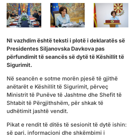
Nl vazhdim është teksti i plotë i deklaratës së
Presidentes Siljanovska Davkova pas
përfundimit të seancës së dytë të Këshillit të
Sigurimit.
Në seancën e sotme morën pjesë të gjithë
anëtarët e Këshillit të Sigurimit, përveç
Ministrit të Punëve të Jashtme dhe Shefit të
Shtabit të Përgjithshëm, për shkak të
udhëtimit jashtë vendit.
Pikat e rendit të ditës të sesionit të dytë ishin:
së pari, informacioni dhe shkëmbimi i