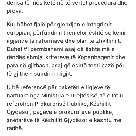
derisa të mos ketë në të vërtet procedura dhe
prova.
Kur bëhet fjalë për gjendjen e integrimit
europian, përfundimi themelor është se kemi
agjendë të reformave dhe plan të zhvillimit.
Duhet t’i përmbahemi asaj që është më e
rëndësishmja, kritereve të Kopenhagenit dhe
para së gjithash, asaj që është testi bazë për
të gjithë – sundimi i ligjit.
U bë referencë për paketën e ligjeve të
hartuara nga Ministria e Drejtësisë, të cilat u
referohen Prokurorisë Publike, Këshillit
Gjyqësor, pagave e prokurorëve publikë,
anëtarëve të Këshillit Gjyqësor e kështu me
radhë.