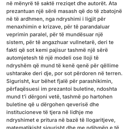
në mënyrë të saktë rreziqet dhe autorët. Ata
prezantuan një sërë masash që do të zbatojnë
në të ardhmen, nga ndryshimi i ligjit për
menaxhimin e krizave, për të parandaluar
veprimin paralel, për të mundësuar një
sistem, për të angazhuar vullnetarë, deri te
fakti që sot kemi pajisur tashmë një sërë
automjetesh të një modeli ose lloji të
ndryshëm që mund të kenë qenë për qëllime
ushtarake deri dje, por sot përdoren në terren.
Sigurisht, kur bëhet fjalë për parashikimin,
përfaqësuesi im prezantoi buletine, ndoshta
mund t’i dërgoni vetë, tashmë po hartohen
buletine që u dërgohen qeverisë dhe
institucioneve të tjera në lidhje me
ndryshimet e pritura në bazë të llogaritjeve,
matematikisht sigurisht dhe me ndihmën e të