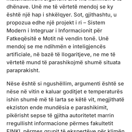
dhënave. Unë me të vërtetë mendoj se ky
është një hap i shkëlqyer. Sot, gjithashtu, u
propozua edhe një projekt i ri – Sistem
Modern i Integruar i Informacionit për
Fatkeqësitë e Motit në vendin tonë. Unë
mendoj se me ndihmën e inteligjencës
artificiale, në bazë të llogaritjeve, ne me të
vërtetë mund të parashikojmë shumë situata
paraprakisht.
Nëse është si ngushëllim, argumenti është se
nëse në vitin e kaluar goditjet e temperaturës
ishin shumë më të larta se këtë vit, megjithatë
ekziston ende mundësia e parashikimit,
pikërisht sepse të gjitha autoritetet marrin
rregullisht informacione përmes fakultetit
FINKI, përmes grupit të ekspertëve për klimën