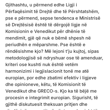
Gjithashtu, u përmend edhe Ligji i
Përfaqësimit të Drejtë dhe të Përshtatshëm,
pse e përmend, sepse tendenca e Ministrisë
së Drejtësisë është të dërgojë ligje në
Komisionin e Venedikut për dhënie të
mendimit, gjë që nuk e bëmë shpesh në
periudhën e mëparshme. Pse është e
rëndësishme kjo? Më lejoni t’ju kujtoj, sipas
metodologjisë së ndryshuar ose të amenduar,
kriteri ose kushti nuk është vetëm
harmonizimi i legjislacionit tonë me atë
europian, por edhe zbatimi efektiv i ligjeve
dhe opinioneve, këtu, të Komisionit të
Venedikut dhe GRECO-s. Kjo ka të bëjë me
procesin e integrimit europian. Sigurisht, të
gjithë diskutuesit theksuan pritjen dhe