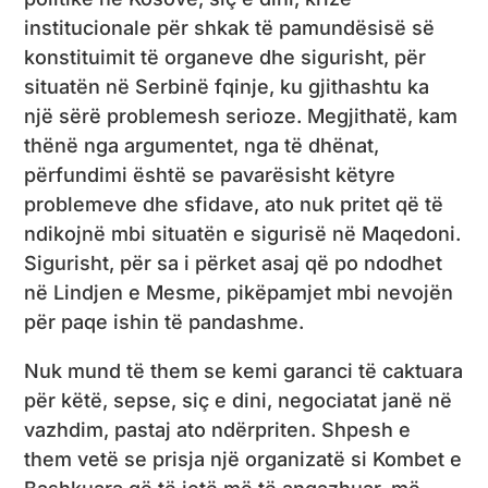
institucionale për shkak të pamundësisë së
konstituimit të organeve dhe sigurisht, për
situatën në Serbinë fqinje, ku gjithashtu ka
një sërë problemesh serioze. Megjithatë, kam
thënë nga argumentet, nga të dhënat,
përfundimi është se pavarësisht këtyre
problemeve dhe sfidave, ato nuk pritet që të
ndikojnë mbi situatën e sigurisë në Maqedoni.
Sigurisht, për sa i përket asaj që po ndodhet
në Lindjen e Mesme, pikëpamjet mbi nevojën
për paqe ishin të pandashme.
Nuk mund të them se kemi garanci të caktuara
për këtë, sepse, siç e dini, negociatat janë në
vazhdim, pastaj ato ndërpriten. Shpesh e
them vetë se prisja një organizatë si Kombet e