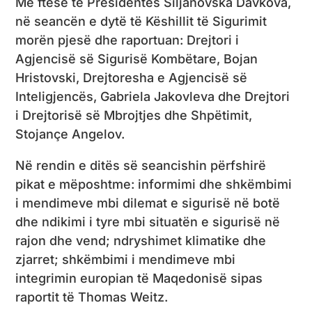
Me ftesë të Presidentes Siljanovska Davkova,
në seancën e dytë të Këshillit të Sigurimit
morën pjesë dhe raportuan: Drejtori i
Agjencisë së Sigurisë Kombëtare, Bojan
Hristovski, Drejtoresha e Agjencisë së
Inteligjencës, Gabriela Jakovleva dhe Drejtori
i Drejtorisë së Mbrojtjes dhe Shpëtimit,
Stojançe Angelov.
Në rendin e ditës së seancishin përfshirë
pikat e mëposhtme: informimi dhe shkëmbimi
i mendimeve mbi dilemat e sigurisë në botë
dhe ndikimi i tyre mbi situatën e sigurisë në
rajon dhe vend; ndryshimet klimatike dhe
zjarret; shkëmbimi i mendimeve mbi
integrimin europian të Maqedonisë sipas
raportit të Thomas Weitz.