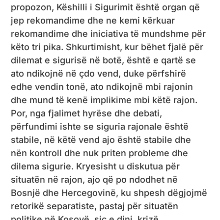
propozon, Këshilli i Sigurimit është organ që
jep rekomandime dhe ne kemi kërkuar
rekomandime dhe iniciativa të mundshme për
këto tri pika. Shkurtimisht, kur bëhet fjalë për
dilemat e sigurisë në botë, është e qartë se
ato ndikojnë në çdo vend, duke përfshirë
edhe vendin tonë, ato ndikojnë mbi rajonin
dhe mund të kenë implikime mbi këtë rajon.
Por, nga fjalimet hyrëse dhe debati,
përfundimi ishte se siguria rajonale është
stabile, në këtë vend ajo është stabile dhe
nën kontroll dhe nuk priten probleme dhe
dilema sigurie. Kryesisht u diskutua për
situatën në rajon, ajo që po ndodhet në
Bosnjë dhe Hercegovinë, ku shpesh dëgjojmë
retorikë separatiste, pastaj për situatën
politike në Kosovë, siç e dini, krizë