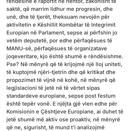
rëndësinë e raportit në nëntor, zakonisht të
saktë, që marrim lidhur me progresin, dhe
unë, dhe të tjerët, theksuam nevojën për
aktivitetin e Këshillit Kombëtar të Integrimit
Europian në Parlament, sepse ai përfshin jo
vetëm deputetë, por edhe përfaqësues të
MANU-së, përfaqësues të organizatave
joqeveritare, kjo është shumë e rëndësishme.
Pse? Në mënyrë që të krijojmë një lloj uniteti,
të kuptojmë njëri-tjetrin dhe që kritikat dhe
propozimet të vijnë në kohë, në mënyrë që
legjislacioni të jetë në të vërtet sipas
standardeve europiane, sepse post festum
është tepër vonë. E njëjta gjë vlen edhe për
Komisionin e Çështjeve Europiane, ai duhet të
jetë shumë më aktiv ose proaktiv, në mënyrë
që ne, sigurisht, të mund t’i analizojmë