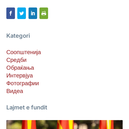
Kategori
Соопштенија
Средби
Обраќања
Интервјуа
Фотографии
Видеа
Lajmet e fundit