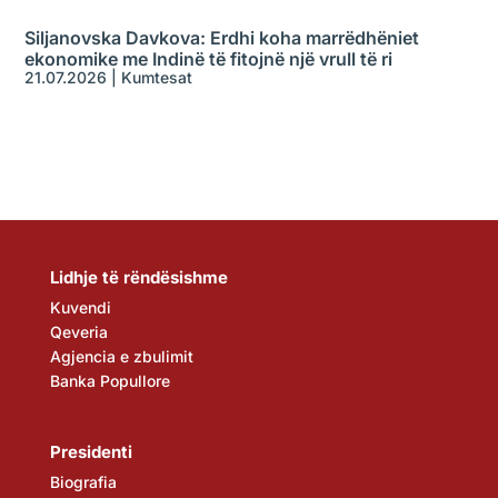
Siljanovska Davkova: Erdhi koha marrëdhëniet
ekonomike me Indinë të fitojnë një vrull të ri
21.07.2026
|
Kumtesat
Lidhje të rëndësishme
Kuvendi
Qeveria
Agjencia e zbulimit
Banka Popullore
Presidenti
Biografia