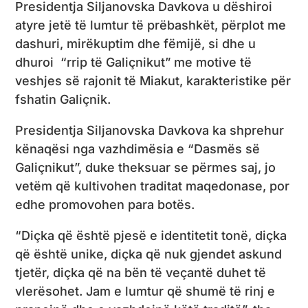
Presidentja Siljanovska Davkova u dëshiroi
atyre jetë të lumtur të prëbashkët, përplot me
dashuri, mirëkuptim dhe fëmijë, si dhe u
dhuroi “rrip të Galiçnikut” me motive të
veshjes së rajonit të Miakut, karakteristike për
fshatin Galiçnik.
Presidentja Siljanovska Davkova ka shprehur
kënaqësi nga vazhdimësia e “Dasmës së
Galiçnikut”, duke theksuar se përmes saj, jo
vetëm që kultivohen traditat maqedonase, por
edhe promovohen para botës.
“Diçka që është pjesë e identitetit tonë, diçka
që është unike, diçka që nuk gjendet askund
tjetër, diçka që na bën të veçantë duhet të
vlerësohet. Jam e lumtur që shumë të rinj e