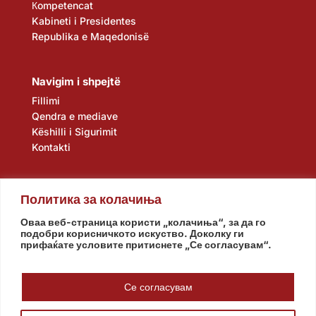
Кompetencat
Kabineti i Presidentes
Republika e Maqedonisë
Navigim i shpejtë
Fillimi
Qendra e mediave
Këshilli i Sigurimit
Kontakti
Политика за колачиња
Оваа веб-страница користи „колачиња“, за да го
подобри корисничкото искуство. Доколку ги
прифаќате условите притиснете „Се согласувам“.
Kuvendi
Qeveria
Agjencia e zbulimit
Banka Popullore
Се согласувам