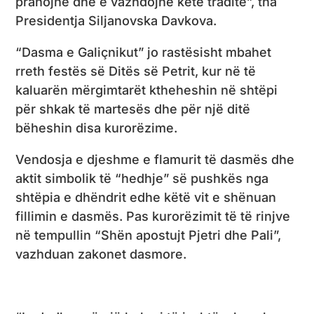
pranojnë dhe e vazhdojnë këtë traditë”, tha
Presidentja Siljanovska Davkova.
“Dasma e Galiçnikut” jo rastësisht mbahet
rreth festës së Ditës së Petrit, kur në të
kaluarën mërgimtarët ktheheshin në shtëpi
për shkak të martesës dhe për një ditë
bëheshin disa kurorëzime.
Vendosja e djeshme e flamurit të dasmës dhe
aktit simbolik të “hedhje” së pushkës nga
shtëpia e dhëndrit edhe këtë vit e shënuan
fillimin e dasmës. Pas kurorëzimit të të rinjve
në tempullin “Shën apostujt Pjetri dhe Pali”,
vazhduan zakonet dasmore.