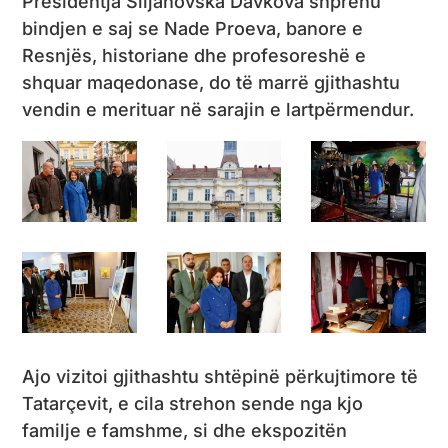
Presidentja Siljanovska Davkova shprehu
bindjen e saj se Nade Proeva, banore e
Resnjës, historiane dhe profesoreshë e
shquar maqedonase, do të marrë gjithashtu
vendin e merituar në sarajin e lartpërmendur.
Ajo vizitoi gjithashtu shtëpinë përkujtimore të
Tatarçevit, e cila strehon sende nga kjo
familje e famshme, si dhe ekspozitën