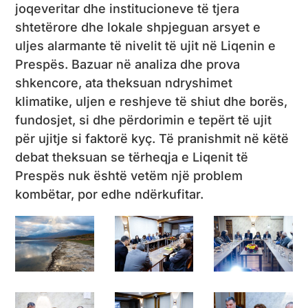
joqeveritar dhe institucioneve të tjera
shtetërore dhe lokale shpjeguan arsyet e
uljes alarmante të nivelit të ujit në Liqenin e
Prespës. Bazuar në analiza dhe prova
shkencore, ata theksuan ndryshimet
klimatike, uljen e reshjeve të shiut dhe borës,
fundosjet, si dhe përdorimin e tepërt të ujit
për ujitje si faktorë kyç. Të pranishmit në këtë
debat theksuan se tërheqja e Liqenit të
Prespës nuk është vetëm një problem
kombëtar, por edhe ndërkufitar.