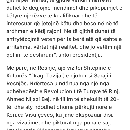
duhet të dëgjojnë mendimet dhe pikëpamjet e
këtyre njerëzve të kualifikuar dhe të
interesuar që jetojnë këtu dhe besojnë në të
ardhmen e këtij rajoni. Ne të gjithë duhet të
shfrytëzojmë veten për ta bërë atë që është e
arritshme, vërtet një realitet, dhe jo vetëm një
qëllim të dëshiruar”, shtoi presidentja.
Më parë, në Resnjë, ajo vizitoi Shtëpinë e
Kulturës “Dragi Tozija”, e njohur si Saraji i
Resnjës. Ndërtesa u ndërtua nga një nga
udhëheqësit e Revolucionit të Turqve të Rinj,
Ahmed Nijazi Bej, në fillim të shekullit të 20-
të, dhe aty ndodhet dhoma përkujtimore e
Keraca Visulçevës, ku janë ekspozuar disa
nga vizatimet dhe pikturat nga puna e saj.