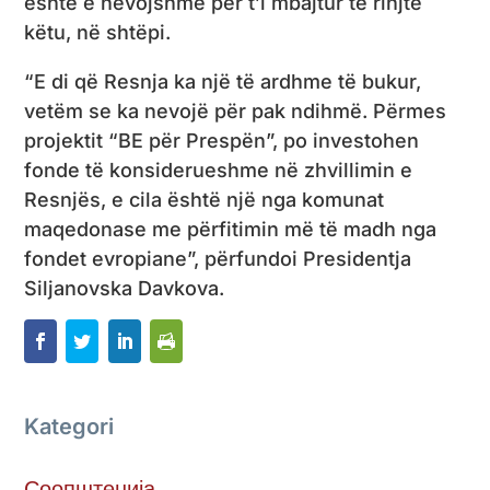
është e nevojshme për t’i mbajtur të rinjtë
këtu, në shtëpi.
“E di që Resnja ka një të ardhme të bukur,
vetëm se ka nevojë për pak ndihmë. Përmes
projektit “BE për Prespën”, po investohen
fonde të konsiderueshme në zhvillimin e
Resnjës, e cila është një nga komunat
maqedonase me përfitimin më të madh nga
fondet evropiane”, përfundoi Presidentja
Siljanovska Davkova.
Kategori
Соопштенија