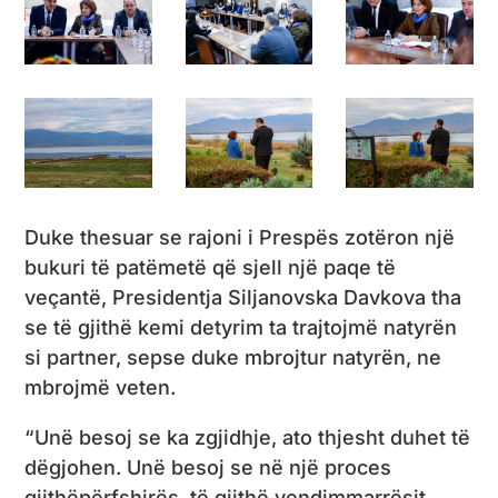
Duke thesuar se rajoni i Prespës zotëron një
bukuri të patëmetë që sjell një paqe të
veçantë, Presidentja Siljanovska Davkova tha
se të gjithë kemi detyrim ta trajtojmë natyrën
si partner, sepse duke mbrojtur natyrën, ne
mbrojmë veten.
“Unë besoj se ka zgjidhje, ato thjesht duhet të
dëgjohen. Unë besoj se në një proces
gjithëpërfshirës, ​​të gjithë vendimmarrësit