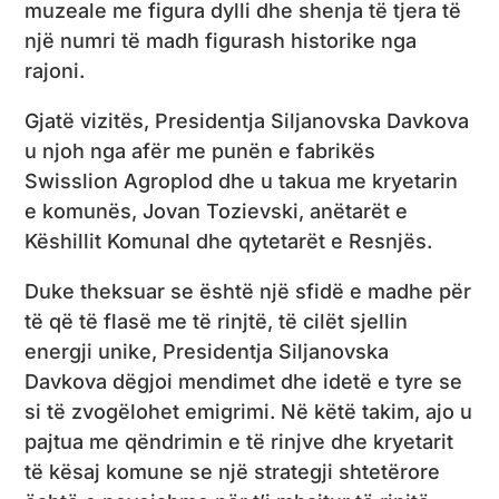
muzeale me figura dylli dhe shenja të tjera të
një numri të madh figurash historike nga
rajoni.
Gjatë vizitës, Presidentja Siljanovska Davkova
u njoh nga afër me punën e fabrikës
Swisslion Agroplod dhe u takua me kryetarin
e komunës, Jovan Tozievski, anëtarët e
Këshillit Komunal dhe qytetarët e Resnjës.
Duke theksuar se është një sfidë e madhe për
të që të flasë me të rinjtë, të cilët sjellin
energji unike, Presidentja Siljanovska
Davkova dëgjoi mendimet dhe idetë e tyre se
si të zvogëlohet emigrimi. Në këtë takim, ajo u
pajtua me qëndrimin e të rinjve dhe kryetarit
të kësaj komune se një strategji shtetërore