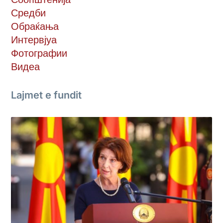
Средби
Обраќања
Интервјуа
Фотографии
Видеа
Lajmet e fundit