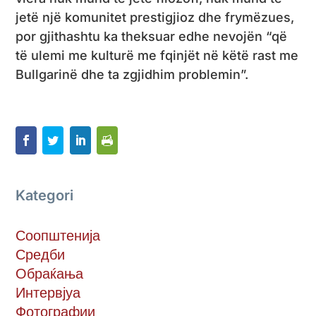
jetë një komunitet prestigjioz dhe frymëzues,
por gjithashtu ka theksuar edhe nevojën “që
të ulemi me kulturë me fqinjët në këtë rast me
Bullgarinë dhe ta zgjidhim problemin”.
Kategori
Соопштенија
Средби
Обраќања
Интервјуа
Фотографии