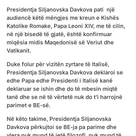
Presidentja Siljanovska Davkova pati një
audiencë këtë mëngjes me kreun e Kishës
Katolike Romake, Papa Leoni XIV, me të cilin,
në një bisedë të gjatë, është konfirmuar
miqësia midis Maqedonisë së Veriut dhe
Vatikanit.
Duke folur për vizitën zyrtare të Italisë,
Presidentja Siljanovska Davkova deklaroi se
edhe Papa edhe Presidenti i Italisë kanë
deklaruar se ishin dhe do të mbesin miqtë
tanë dhe se në të vërtetë nuk do t’i harrojnë
parimet e BE-së.
Në këto takime, Presidentja Siljanovska
Davkova përkujtoi se BE-ja pa parime dhe
vlera nuk mund të jetë filozofi, nuk mund të