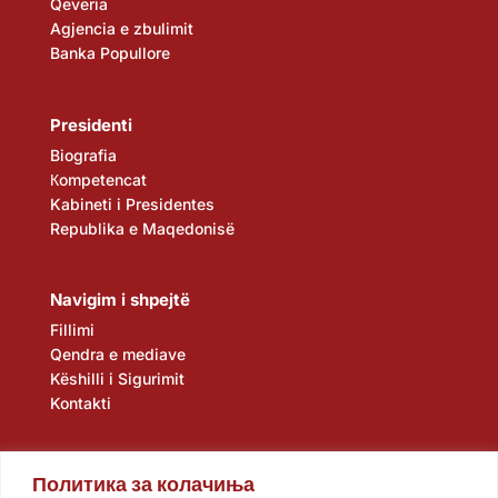
Qeveria
Agjencia e zbulimit
Banka Popullore
Presidenti
Biografia
Кompetencat
Kabineti i Presidentes
Republika e Maqedonisë
Navigim i shpejtë
Fillimi
Qendra e mediave
Këshilli i Sigurimit
Kontakti
Политика за колачиња