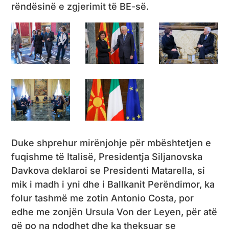
rëndësinë e zgjerimit të BE-së.
Duke shprehur mirënjohje për mbështetjen e
fuqishme të Italisë, Presidentja Siljanovska
Davkova deklaroi se Presidenti Matarella, si
mik i madh i yni dhe i Ballkanit Perëndimor, ka
folur tashmë me zotin Antonio Costa, por
edhe me zonjën Ursula Von der Leyen, për atë
që po na ndodhet dhe ka theksuar se