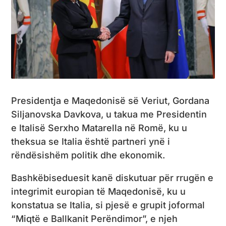
Presidentja e Maqedonisë së Veriut, Gordana
Siljanovska Davkova, u takua me Presidentin
e Italisë Serxho Matarella në Romë, ku u
theksua se Italia është partneri ynë i
rëndësishëm politik dhe ekonomik.
Bashkëbiseduesit kanë diskutuar për rrugën e
integrimit europian të Maqedonisë, ku u
konstatua se Italia, si pjesë e grupit joformal
“Miqtë e Ballkanit Perëndimor”, e njeh