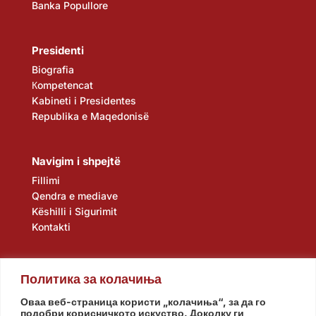
Banka Popullore
Presidenti
Biografia
Кompetencat
Kabineti i Presidentes
Republika e Maqedonisë
Navigim i shpejtë
Fillimi
Qendra e mediave
Këshilli i Sigurimit
Kontakti
Политика за колачиња
Оваа веб-страница користи „колачиња“, за да го
подобри корисничкото искуство. Доколку ги