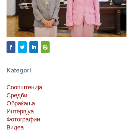
Kategori
Соопштенија
Средби
Обраќања
Интервјуа
Фотографии
Видеа