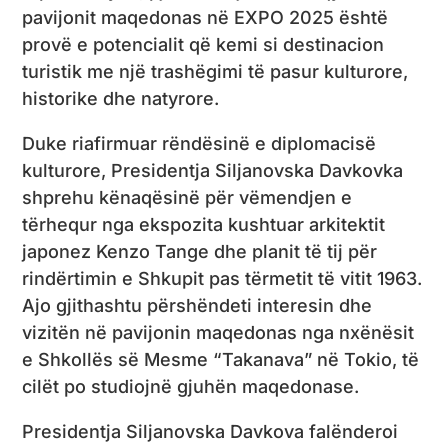
pavijonit maqedonas në EXPO 2025 është
provë e potencialit që kemi si destinacion
turistik me një trashëgimi të pasur kulturore,
historike dhe natyrore.
Duke riafirmuar rëndësinë e diplomacisë
kulturore, Presidentja Siljanovska Davkovka
shprehu kënaqësinë për vëmendjen e
tërhequr nga ekspozita kushtuar arkitektit
japonez Kenzo Tange dhe planit të tij për
rindërtimin e Shkupit pas tërmetit të vitit 1963.
Ajo gjithashtu përshëndeti interesin dhe
vizitën në pavijonin maqedonas nga nxënësit
e Shkollës së Mesme “Takanava” në Tokio, të
cilët po studiojnë gjuhën maqedonase.
Presidentja Siljanovska Davkova falënderoi