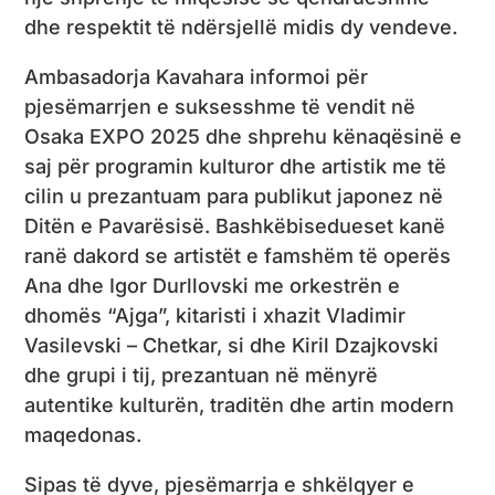
dhe respektit të ndërsjellë midis dy vendeve.
Ambasadorja Kavahara informoi për
pjesëmarrjen e suksesshme të vendit në
Osaka EXPO 2025 dhe shprehu kënaqësinë e
saj për programin kulturor dhe artistik me të
cilin u prezantuam para publikut japonez në
Ditën e Pavarësisë. Bashkëbisedueset kanë
ranë dakord se artistët e famshëm të operës
Ana dhe Igor Durllovski me orkestrën e
dhomës “Ajga”, kitaristi i xhazit Vladimir
Vasilevski – Chetkar, si dhe Kiril Dzajkovski
dhe grupi i tij, prezantuan në mënyrë
autentike kulturën, traditën dhe artin modern
maqedonas.
Sipas të dyve, pjesëmarrja e shkëlqyer e