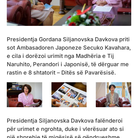
Presidentja Gordana Siljanovska Davkova priti
sot Ambasadoren Japoneze Secuko Kavahara,
e cila i dorëzoi urimit nga Madhëria e Tij
Naruhito, Perandori i Japonisë, të dërguar me
rastin e 8 shtatorit – Ditës së Pavarësisë.
Presidentja Siljanovska Davkova falënderoi
për urimet e ngrohta, duke i vlerësuar ato si
një shprehje të miqësisë së qëndrueshme