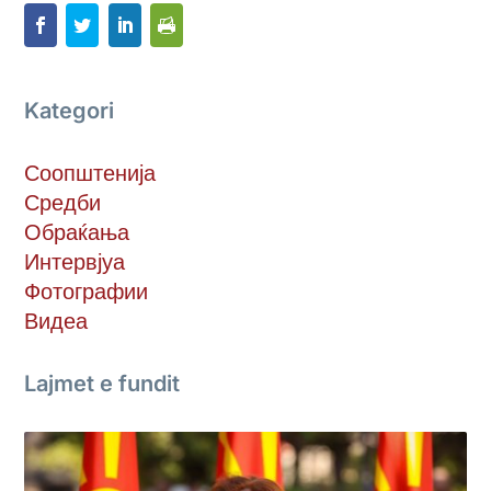
Kategori
Соопштенија
Средби
Обраќања
Интервјуа
Фотографии
Видеа
Lajmet e fundit