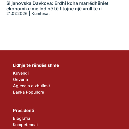
Siljanovska Davkova: Erdhi koha marrëdhëniet
ekonomike me Indinë të fitojnë një vrull të ri
21.07.2026
|
Kumtesat
Lidhje të rëndësishme
Kuvendi
Qeveria
Agjencia e zbulimit
Banka Popullore
Presidenti
Biografia
Кompetencat