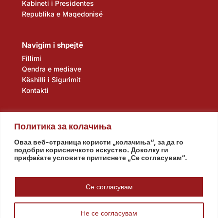
Kabineti i Presidentes
Republika e Maqedonisë
Navigim i shpejtë
Fillimi
Qendra e mediave
Këshilli i Sigurimit
Kontakti
Политика за колачиња
Оваа веб-страница користи „колачиња“, за да го
подобри корисничкото искуство. Доколку ги
прифаќате условите притиснете „Се согласувам“.
Kuvendi
Qeveria
Agjencia e zbulimit
Banka Popullore
Се согласувам
Не се согласувам
© www.pretsedatel.mk