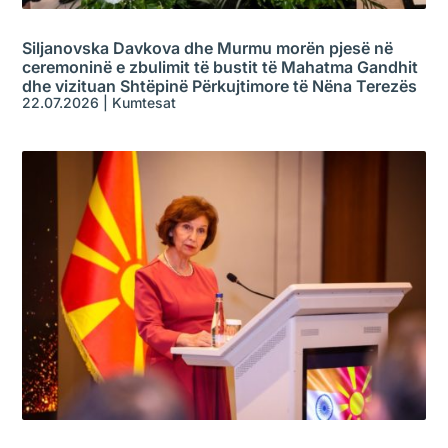
Siljanovska Davkova dhe Murmu morën pjesë në
ceremoninë e zbulimit të bustit të Mahatma Gandhit
dhe vizituan Shtëpinë Përkujtimore të Nëna Terezës
22.07.2026
|
Kumtesat