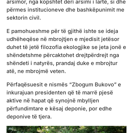
arsimor, nga kopshtet deri arsimi i lartë, si dhe
përmes institucioneve dhe bashkëpunimit me
sektorin civil.
E pamohueshme për të gjithë ishte se ideja
udhëheqëse në mbrojtjen e mjedisit jetësor
duhet të jetë filozofia ekologjike se jeta jonë e
shëndetshme përcaktohet drejtpërdrejt nga
shëndeti i natyrës, prandaj duke e mbrojtur
atë, ne mbrojmë veten.
Përfaqësuesit e nismës “Zbogum Bukovo” e
inkurajuan presidenten që të marrë pjesë
aktive në hapat që synojnë mbylljen
përfundimtare e kësaj deponie, por edhe
deponive të tjera.