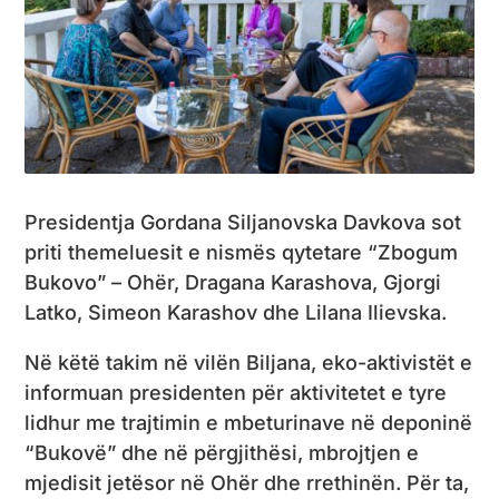
Presidentja Gordana Siljanovska Davkova sot
priti themeluesit e nismës qytetare “Zbogum
Bukovo” – Ohër, Dragana Karashova, Gjorgi
Latko, Simeon Karashov dhe Lilana Ilievska.
Në këtë takim në vilën Biljana, eko-aktivistët e
informuan presidenten për aktivitetet e tyre
lidhur me trajtimin e mbeturinave në deponinë
“Bukovë” dhe në përgjithësi, mbrojtjen e
mjedisit jetësor në Ohër dhe rrethinën. Për ta,