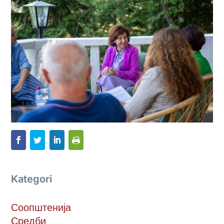
Kategori
Соопштенија
Средби