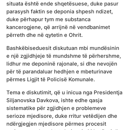
situata është ende shqetësuese, duke pasur
parasysh faktin se deponia shpesh ndizet,
duke përhapur tym me substanca
kancerogjene, që arrijnë në vendbanimet
përreth dhe në qytetin e Ohrit.
Bashkëbiseduesit diskutuan mbi mundësinin
e një zgjidhjeje të mundshme të përhershme,
lidhur me deponinë rajonale, si dhe nevojën
për të parandaluar hedhjen e mbeturinave
përmes Ligjit të Policisë Komunale.
Tema e diskutimit, që u inicua nga Presidentja
Siljanovska Davkova, ishte edhe qasja
sistematike për zgjidhjen e problemeve
serioze mjedisore, duke rritur vetëdijen dhe
ndërgjegjen mjedisore përmes procesit