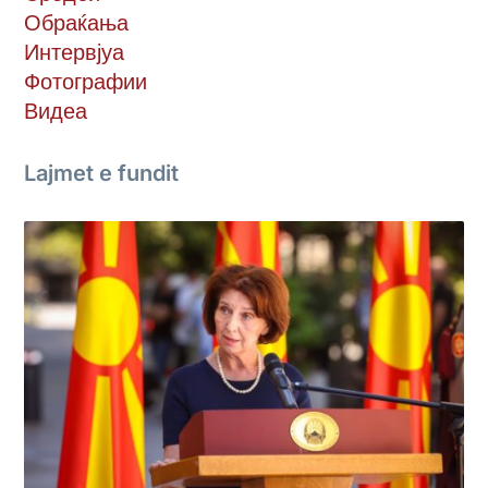
Обраќања
Интервјуа
Фотографии
Видеа
Lajmet e fundit