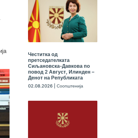
а
ија
Честитка од
претседателката
Сиљановска-Давкова по
повод 2 Август, Илинден –
Денот на Републиката
02.08.2026
|
Соопштенија