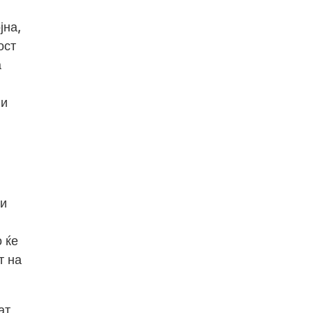
јна,
ост
а
ги
ги
 ќе
т на
ат