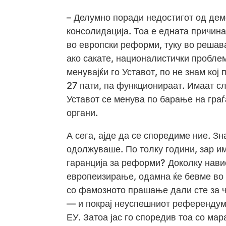
– Делумно поради недостигот од дем
консолидација. Тоа е едната причина
во европски реформи, туку во решав
ако сакате, националистички пробле
менувајќи го Уставот, по не знам кој
27 пати, па функционираат. Имаат сл
Уставот се менува по барање на граѓ
органи.
А сега, ајде да се споредиме ние. Зн
одолжуваше. По толку години, зар има
гаранција за реформи? Доколку нав
европеизирање, одамна ќе бевме во 
со фамозното прашање дали сте за ч
— и покрај неуспешниот референдум 
ЕУ. Затоа јас го споредив тоа со мар