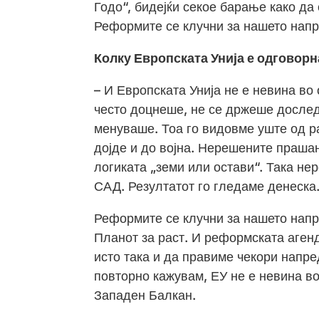
Годо“, бидејќи секое барање како да
Реформите се клучни за нашето нап
Колку Европската Унија е одговорн
– И Европската Унија не е невина во
често доцнеше, не се држеше дослед
менуваше. Тоа го видовме уште од р
дојде и до војна. Нерешените праша
логиката „земи или остави“. Така не
САД. Резултатот го гледаме денеска
Реформите се клучни за нашето напр
Планот за раст. И реформската аген
исто така и да правиме чекори напре
повторно кажувам, ЕУ не е невина во
Западен Балкан.