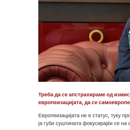
Треба да се апстрахираме од измис
европеизацијата, да се самоевроп
Европеизацијата не е статус, туку п
ја губи суштината фокусирајќи се н