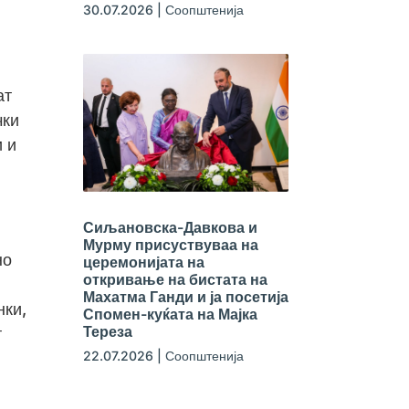
30.07.2026
|
Соопштенија
ат
чки
 и
Сиљановска-Давкова и
Мурму присуствуваа на
но
церемонијата на
откривање на бистата на
Махатма Ганди и ја посетија
нки,
Спомен-куќата на Мајка
Тереза
т
22.07.2026
|
Соопштенија