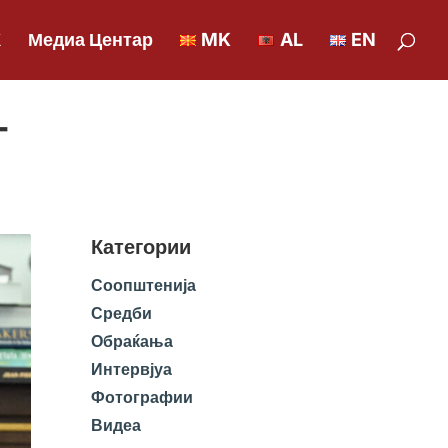
К
Медиа Центар
MK
AL
EN
-
Категории
Соопштенија
Средби
Обраќања
Интервјуа
Фотографии
Видеа