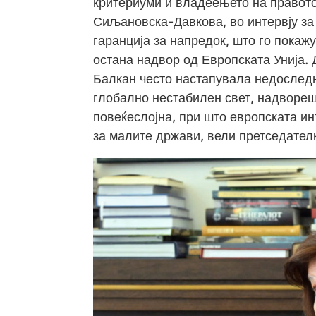
критериуми и владеењето на правото
Сиљановска-Давкова, во интервју за
гаранција за напредок, што го покаж
остана надвор од Европската Унија. 
Балкан често настапувала недоследн
глобално нестабилен свет, надвореш
повеќеслојна, при што европската ин
за малите држави, вели претседател