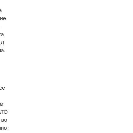
а
 не
,
та
АД
ма.
се
ум
АТО
 во
инот