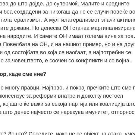
 ова до што дојде. До супермоќ. Малите и средните
 беа создадени за никогаш да не се случи повеќе во
ултилатерализмот. А мултилатерализмот значи активн
ните држави. Но денеска ОН станаа маргинализиран
 на народите. И самите ОН имаат голема вина за тоа.
 Повелбата на ОН, и на нашиот пример, но и на дру
 од состојбата во која се наоѓаат, а најпотребни се.
но за човештвото, е соочен со конфликти и со војна.
ор, каде сме ние?
о многу правци. Најпрво, и покрај пречките што сме 
 консензус за реформи внатре и доколку постоел
којашто ќе важи за секоја партија или коалиција што
а што денес најчесто се нарекува имунитет, отпорнос
? Зошто? Соседите, иако не се објект на атака, уме