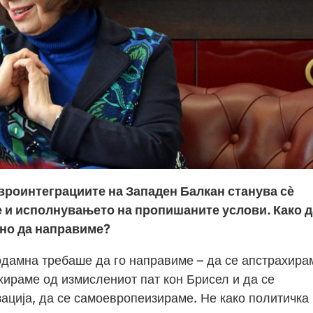
вроинтеграциите на Западен Балкан станува сѐ
 и исполнувањето на пропишаните услови. Како д
лно да направиме?
одамна требаше да го направиме – да се апстрахира
ахираме од измислениот пат кон Брисел и да се
ација, да се самоевропеизираме. Не како политичка