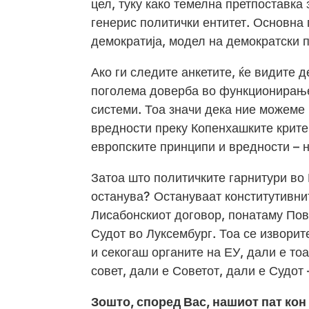
цел, туку како темелна претпоставка
генерис политички ентитет. Основна 
демократија, модел на демократски 
Ако ги следите анкетите, ќе видите д
поголема доверба во функционирањет
системи. Тоа значи дека ние можеме
вредности преку Копенхашките крит
европските принципи и вредности – н
Затоа што политичките гарнитури во 
останува? Остануваат конститутивнит
Лисабонскиот договор, понатаму Пов
Судот во Луксембург. Тоа се изворит
и секогаш органите на ЕУ, дали е то
совет, дали е Советот, дали е Судот
Зошто, според Вас, нашиот пат кон