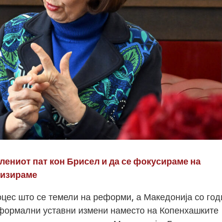
лениот пат кон Брисел и да се фокусираме на
еизираме
роцес што се темели на реформи, а Македонија со го
а формални уставни измени наместо на Копенхашките