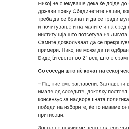
Никој не очекуваше дека ќе дојде до
држави преку Обединетите нации, кои
треба да се бранат и да се гради м
и почитување и на малите и на сред
институција што потсетува на Лигата
Самите дозволуваат да се прекршува
примери. Никој не може да ги одбрани
Бидејќи светот во 21 век, што е срам
Со соседи што нѐ кочат на секој чек
– Па, ние сме заглавени. Заглавени в
имале од соседите, доколку постоел
консензус за надворешната политика, 
победи на изборите, ќе го имавме он
притисоци.
Зошто не научивме нешто од соседите