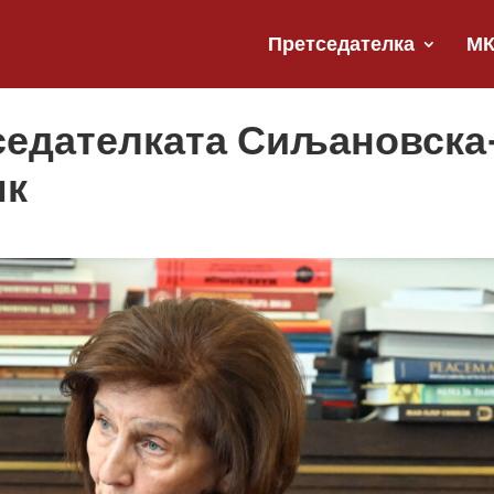
Претседателка
М
тседателката Сиљановска
мк