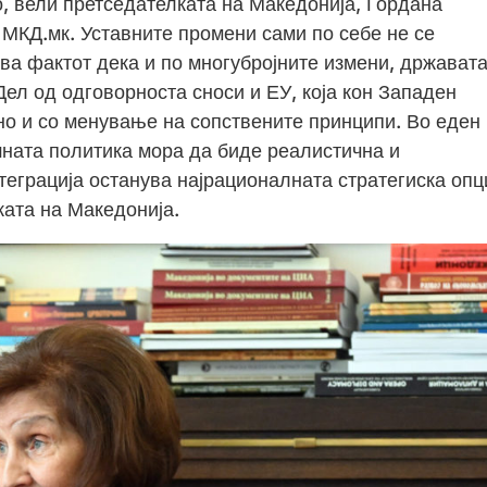
, вели претседателката на Македонија, Гордана
 МКД.мк. Уставните промени сами по себе не се
ува фактот дека и по многубројните измени, држават
Дел од одговорноста сноси и ЕУ, која кон Западен
о и со менување на сопствените принципи. Во еден
ната политика мора да биде реалистична и
теграција останува најрационалната стратегиска опц
ката на Македонија.