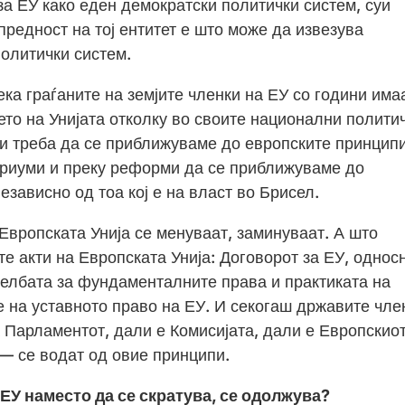
 за ЕУ како еден демократски политички систем, суи
предност на тој ентитет е што може да извезува
политички систем.
ека граѓаните на земјите членки на ЕУ со години има
о на Унијата отколку во своите национални полити
 и треба да се приближуваме до европските принципи
ериуми и преку реформи да се приближуваме до
езависно од тоа кој е на власт во Брисел.
Европската Унија се менуваат, заминуваат. А што
е акти на Европската Унија: Договорот за ЕУ, однос
елбата за фундаменталните права и практиката на
е на уставното право на ЕУ. И секогаш државите чле
а Парламентот, дали е Комисијата, дали е Европскио
 — се водат од овие принципи.
 ЕУ наместо да се скратува, се одолжува?