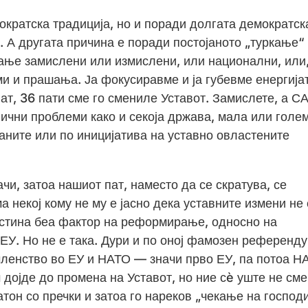
ократска традиција, но и поради долгата демократск
. А другата причина е поради постојаното „туркање“
ање замислени или измислени, или национални, или
ми и прашања. Ја фокусиравме и ја губевме енергија
 пат, 36 пати сме го смениле Уставот. Замислете, а С
ични проблеми како и секоја држава, мала или голе
аните или по иницијатива на уставно овластените
ачи, затоа нашиот пат, наместо да се скратува, се
 некој кому не му е јасно дека уставните измени не 
истина беа фактор на реформирање, односно на
ЕУ. Но не е така. Дури и по оној фамозен референд
ленство во ЕУ и НАТО — значи прво ЕУ, па потоа Н
дојде до промена на Уставот, но ние сè уште не сме
атон со пречки и затоа го нареков „чекање на господ