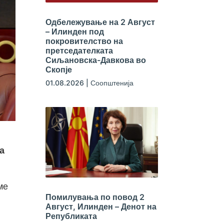
Одбележување на 2 Август
– Илинден под
покровителство на
претседателката
Сиљановска-Давкова во
Скопје
01.08.2026
|
Соопштенија
а
ме
Помилувања по повод 2
Август, Илинден – Денот на
Републиката