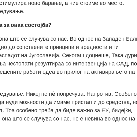
 стимулира ново барање, а ние стоиме во место.
редување.
а за оваа состојба?
 она што се случува со нас. Во однос на Западен Бал
но до сопствените принципи и вредности и ги
аспадот на Југославија. Секогаш доцнеше, Така дури
ња честопати резултираа со интервенција на САД, по
решените работи одеа во прилог на активирањето на
.
едување. Никој не нè попречува. Напротив. Особено
да нуди можности да имаме пристап и до средства, н
д. Тоа особено треба да биде важно за ЕУ, бидејќи,
 она што се случува со нас, не е невина во однос на