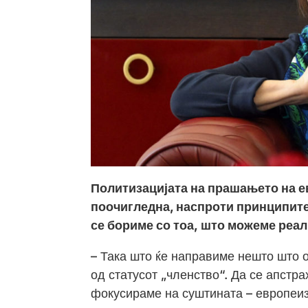
Политизацијата на прашањето на е
поочигледна, наспроти принципите
се бориме со тоа, што можеме реа
– Така што ќе направиме нешто што 
од статусот „членство“. Да се апстр
фокусираме на суштината – европеиз