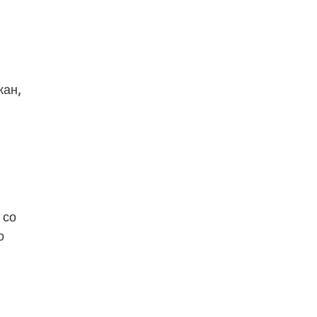
кан,
 со
о