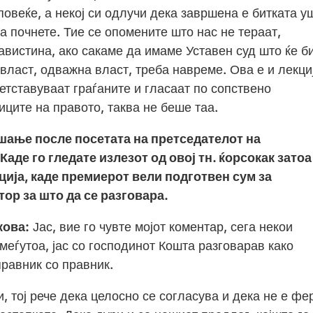
 повеќе, а некој си одлучи дека завршена е битката у
а почнете. Тие се опомените што нас не тераат,
авистина, ако сакаме да имаме Уставен суд што ќе б
 власт, одважна власт, треба навреме. Ова е и лекци
ретставуваат граѓаните и гласаат по сопствено
иците на правото, таква не беше таа.
ање после посетата на претседателот на
аде го гледате излезот од овој тн. ќорсокак затоа
ија, каде премиерот вели подготвен сум за
ор за што да се разговара.
кова:
Јас, вие го чувте мојот коментар, сега некои
меѓутоа, јас со господинот Кошта разговарав како
правник со правник.
, тој рече дека целосно се согласува и дека не е фе