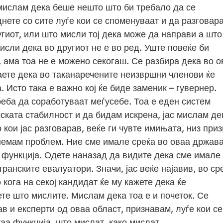
мислам дека беше нешто што би требало да се
днете со сите луѓе кои се споменуваат и да разговара
угиот, или што мисли тој дека може да направи а што
исли дека во другиот не е во ред. Уште повеќе би
 ама тоа не е можено секогаш. Се разбира дека во о
аете дека во таканаречените неизвршни членови ќе
 Исто така е важно кој ќе биде заменик – гувернер.
реба да соработуваат меѓусебе. Тоа е еден систем
ската стабилност и да бидам искрена, јас мислам де
 кои јас разговарав, веќе ги чувте имињата, низ при
немам проблем. Ние сме имале среќа во оваа држава
 функција. Одете наназад да видите дека сме имале
транските евалуатори. Значи, јас веќе најавив, во ср
 кога на секој кандидат ќе му кажете дека ќе
ете што мислите. Мислам дека тоа е и почеток. Се
в и експерти од оваа област, признавам, луѓе кои се
таа функција, што мислат, како мислат.