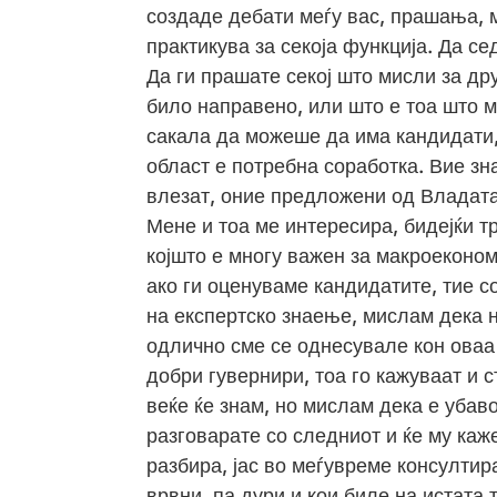
создаде дебати меѓу вас, прашања, 
практикува за секоја функција. Да се
Да ги прашате секој што мисли за др
било направено, или што е тоа што м
сакала да можеше да има кандидати,
област е потребна соработка. Вие зн
влезат, оние предложени од Владата.
Мене и тоа ме интересира, бидејќи т
којшто е многу важен за макроеконом
ако ги оценуваме кандидатите, тие со
на експертско знаење, мислам дека 
одлично сме се однесувале кон оваа
добри гувернири, тоа го кажуваат и с
веќе ќе знам, но мислам дека е убаво
разговарате со следниот и ќе му каж
разбира, јас во меѓувреме консултира
врвни, па дури и кои биле на истата 