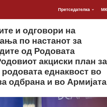
Претседателка
М
ите и одговори на
ања по настанот за
дите од Родовата
одовиот акциски план за
 родовата еднаквост во
а одбрана и во Армијата