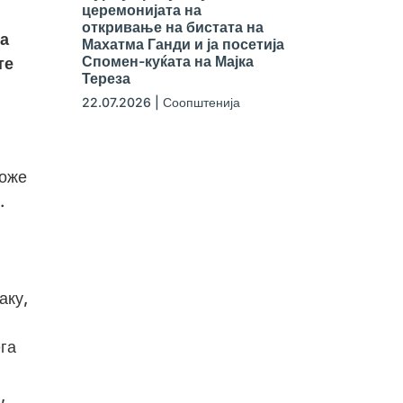
церемонијата на
откривање на бистата на
та
Махатма Ганди и ја посетија
Спомен-куќата на Мајка
те
Тереза
22.07.2026
|
Соопштенија
може
.
аку,
ега
,