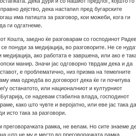
постапката. Дека дури и со нашиот предлог, којшто го
правно дејство, дека настапил пред бугарските
огаш има патишта за разговор, кои можеби, кога ги
да ги одгатнеме.
от Кошта, заедно ќе разговарам со господинот Радев
 се понуди за медијација, во разговорите. Не се нуда
 медијација, ако работата е завршена, или ако е так
ропски манир. Значи јас одговорно тврдам дека и да
ставот, е проблематично, низ призма на темелните
аму има одредба во договорот дека ќе ги почитува
меѓу останатото, или националниот и културниот
 Бугарија, се надевам стабилна влада, господинот
аме, како што чувте и веројатно, или еве јас така д
и исто така за разговори.
ам преговорачката рамка, не велам. Но сите знаеме д
на што не му е место во преговорачката рамка.