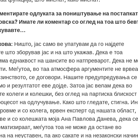
оментирате одлуката за поништување на постапка
овска? Имате ли коментар со оглед на тоа што бев
икувавте…
кова
: Ништо, јас само ве упатувам да го најдете
е што зборував јас и на што укажав. Дека е тоа
има еднаквост на шансите во натпреварот. Дека не 
ти. Меѓутоа, во таа атмосфера аргументите не врвеа
зинството, се договори. Нашите предупредувања се
о и резултатот еве дојде. Затоа јас велам дека во
те колеги и колешки, без оглед на партиска блискост
роцесот на одлучување. Како што гледате, стигна. Ин
ровме и со колега, врвен експерт од нашата област,
 еве и со колешката моја Ана Павлова Данева, дека с
матизираат, меѓутоа тоа не може да остане во
на на неуставен, па ако сакате и на незаконски начин