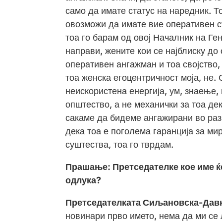
само да имате статус на наредник. То
овозможи да имате вие оперативен ст
тоа го барам од овој Началник на Ген
направи, жените кои се најблиску до 
оперативен ангажман и тоа својство,
тоа женска егоцентричност моја, не
неискористена енергија, ум, знаење, 
општество, а не механички за тоа де
сакаме да бидеме ангажирани во разв
дека тоа е поголема гаранција за ми
суштества, тоа го тврдам.
Прашање: Претседателке кое име ќ
одлука?
Претседателката Сиљановска-Дав
новинари прво името, нема да ми се 