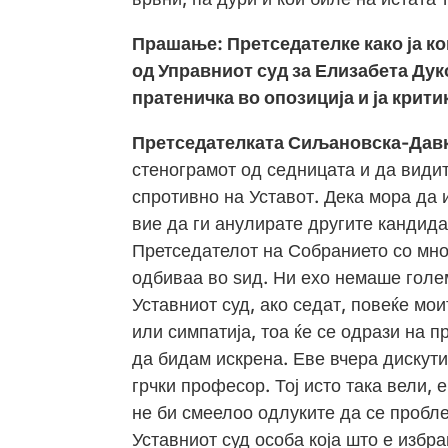
Прашање: Претседателке како ја к
од Управниот суд за Елизабета Дук
пратеничка во опозиција и ја крит
Претседателката Сиљановска-Дав
стенограмот од седницата и да видит
спротивно на Уставот. Дека мора да 
вие да ги анулирате другите кандида
Претседателот на Собранието со мно
одбиваа во ѕид. Ни ехо немаше голем
Уставниот суд, ако седат, повеќе мои
или симпатија, тоа ќе се одрази на п
да бидам искрена. Еве вчера дискути
грчки професор. Тој исто така вели,
не би смеелоо одлуките да се пробле
Уставниот суд особа која што е избра