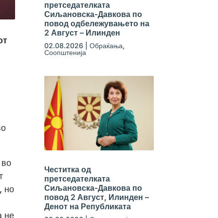
претседателката
Сиљановска-Давкова по
повод одбележувањето на
2 Август – Илинден
от
02.08.2026
|
Обраќања
,
Соопштенија
во
 во
Честитка од
т
претседателката
Сиљановска-Давкова по
, но
повод 2 Август, Илинден –
Денот на Републиката
а не