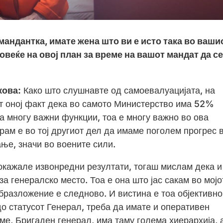
мандантка, имате жена што ви е исто така во ваши
овеќе на овој план за време на вашот мандат да се
кова:
Како што слушнавте од самоевалуацијата, на
от оној факт дека во самото Министерство има 52%
на многу важни функции, тоа е многу важно во ова
арам е во тој другиот дел да имаме поголем прогрес 
ње, значи во воените сили.
покажале извонредни резултати, тогаш мислам дека и
 за генералско место. Тоа е она што јас сакам во мојо
бразложение е следново. И вистина е тоа објективно
до статусот Генерал, треба да имате и оперативен
еме, Бригаден генерал, има таму голема хиерархија, 