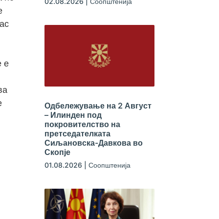
02.08.2026
|
Соопштенија
е
јас
е е
ва
е
Одбележување на 2 Август
– Илинден под
покровителство на
претседателката
Сиљановска-Давкова во
Скопје
01.08.2026
|
Соопштенија