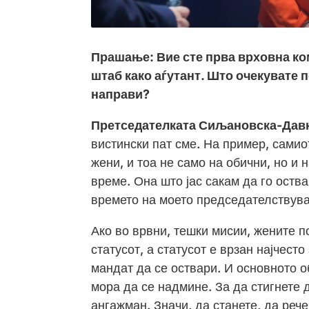
Прашање:
Ви
е
сте прва врховна ко
штаб како а
ѓ
утант. Што очекувате п
направи?
Претседателката Сиљановска-Дав
вистински пат сме. На пример, сами
жени, и тоа не само на обични, но и 
време. Она што јас сакам да го оств
времето на моето председателствува
Ако во врвни, тешки мисии, жените 
статусот, а статусот е врзан најчесто
мандат да се оствари. И основното о
мора да се надмине. За да стигнете 
ангажман. Значи, да станете, да реч