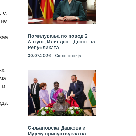
те.
 не
Помилувања по повод 2
ваа
Август, Илинден – Денот на
Републиката
30.07.2026
|
Соопштенија
ка
зма
 и
еда
Сиљановска-Давкова и
Мурму присуствуваа на