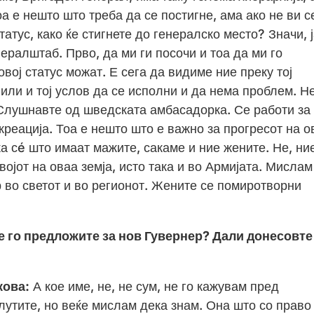
а е нешто што треба да се постигне, ама ако не ви с
атус, како ќе стигнете до генералско место? Значи, 
ералштаб. Прво, да ми ги посочи и тоа да ми го
овој статус можат. Е сега да видиме ние преку тој
 или и тој услов да се исполни и да нема проблем. Н
. Слушнавте од шведската амбасадорка. Се работи за
креација. Тоа е нешто што е важно за прогресот на о
ка сé што имаат мажите, сакаме и ние жените. Не, ни
ојот на оваа земја, исто така и во Армијата. Мислам
р во светот и во регионот. Жените се помиротворни
е го предложите за нов Гувернер? Дали донесовте
кова
:
А кое име, не, не сум, не го кажувам пред
лутите, но веќе мислам дека знам. Она што со право