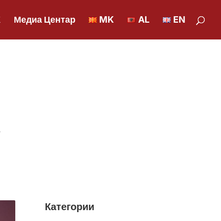
К
Медиа Центар
MK
AL
EN
Категории