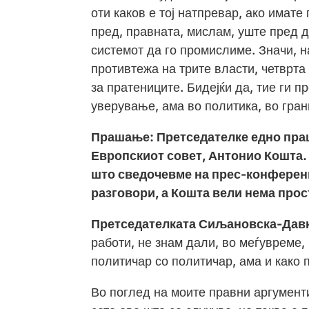
оти каков е тој натпревар, ако имате
пред, правната, мислам, уште пред д
системот да го промислиме. Значи, н
противтежа на трите власти, четврта
за пратениците. Бидејќи да, тие ги п
уверување, ама во политика, во гран
Прашање: Претседателке едно праш
Европскиот совет, Антонио Кошта. К
што сведочевме на прес-конференц
разговори, а Кошта вели нема прост
Претседателката Сиљановска-Дав
работи, не знам дали, во меѓувреме, 
политичар со политичар, ама и како 
Во поглед на моите правни аргументи