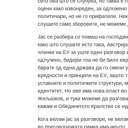
сето ова што се случува, но таква е 
оцени како извонреден, за одложено 
политичари, но не го прифатиле. Нек
слушате само зборовите, не можеме 
Јас се разбира со помаш на господин
како што слушате исто така, Австрија
членки на ЕУ за уште еден разговор и
одлучено, бидејќи тоа не би било ев
барате од една држава да го смени у
вредности и принципи на ЕУ, зашто т
уставните и политичките структури, 
идентитет. Но еве има нова власт во
Жељазков, и тука можеме да разговар
кажам и Обединетото Кралство се нуд
Кога велам јас за разговори, не вел
во преговорачката рамка има нешто, 