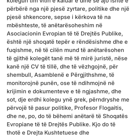
kolegun tim vitin e kaluar e dinë se ajo ishte e
përbërë nga një pjesë zyrtare, politike dhe një
pjesë shkencore, sepse i kërkova të na
mbështeste, të anëtarësoheshim në
Asociacionin Evropian të të Drejtës Publike,
është një shoqatë tepër e rëndësishme dhe e
fuqishme, në të cilën mund të anëtarësohen
të gjithë kolegët tanë më të mirë juristë, nëse
kanë një CV të tillë, dhe të vëzhgojnë, për
shembull, Asamblenë e Përgjithshme, të
monitorojnë punën, ose të ndihmojnë në
krijimin e dokumenteve e të ngjashme, dhe
sot, dje erdhi kolegu ynë grek, përndryshe me
përvojë të pasur politike, Profesor Flogaitis,
dhe ne, po, do të bëhemi anëtarë të Shoqatës
Evropiane të të Drejtës Publike. Kjo do të
thotë e Drejta Kushtetuese dhe