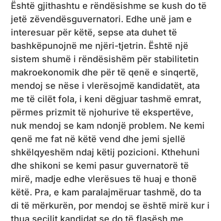
Është gjithashtu e rëndësishme se kush do të
jetë zëvendësguvernatori. Edhe unë jam e
interesuar për këtë, sepse ata duhet të
bashkëpunojnë me njëri-tjetrin. Është një
sistem shumë i rëndësishëm për stabilitetin
makroekonomik dhe për të qenë e sinqertë,
mendoj se nëse i vlerësojmë kandidatët, ata
me të cilët fola, i keni dëgjuar tashmë emrat,
përmes prizmit të njohurive të ekspertëve,
nuk mendoj se kam ndonjë problem. Ne kemi
qenë me fat në këtë vend dhe jemi sjellë
shkëlqyeshëm ndaj këtij pozicioni. Kthehuni
dhe shikoni se kemi pasur guvernatorë të
mirë, madje edhe vlerësues të huaj e thonë
këtë. Pra, e kam paralajmëruar tashmë, do ta
di të mërkurën, por mendoj se është mirë kur i
thua secilit kandidat se do të flasësh me