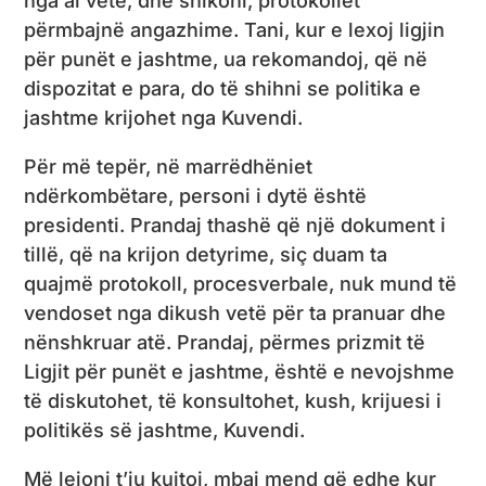
nga ai vetë, dhe shikoni, protokollet
përmbajnë angazhime. Tani, kur e lexoj ligjin
për punët e jashtme, ua rekomandoj, që në
dispozitat e para, do të shihni se politika e
jashtme krijohet nga Kuvendi.
Për më tepër, në marrëdhëniet
ndërkombëtare, personi i dytë është
presidenti. Prandaj thashë që një dokument i
tillë, që na krijon detyrime, siç duam ta
quajmë protokoll, procesverbale, nuk mund të
vendoset nga dikush vetë për ta pranuar dhe
nënshkruar atë. Prandaj, përmes prizmit të
Ligjit për punët e jashtme, është e nevojshme
të diskutohet, të konsultohet, kush, krijuesi i
politikës së jashtme, Kuvendi.
Më lejoni t’ju kujtoj, mbaj mend që edhe kur