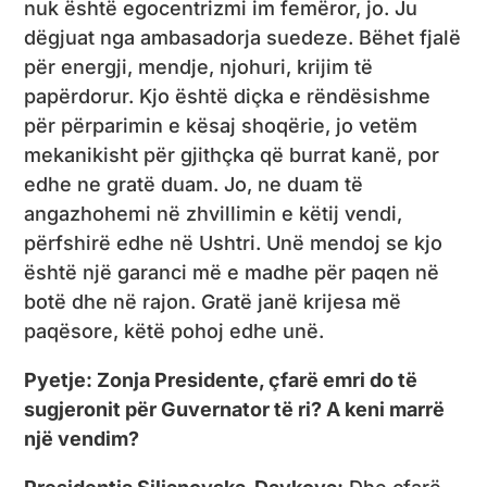
nuk është egocentrizmi im femëror, jo. Ju
dëgjuat nga ambasadorja suedeze. Bëhet fjalë
për energji, mendje, njohuri, krijim të
papërdorur. Kjo është diçka e rëndësishme
për përparimin e kësaj shoqërie, jo vetëm
mekanikisht për gjithçka që burrat kanë, por
edhe ne gratë duam. Jo, ne duam të
angazhohemi në zhvillimin e këtij vendi,
përfshirë edhe në Ushtri. Unë mendoj se kjo
është një garanci më e madhe për paqen në
botë dhe në rajon. Gratë janë krijesa më
paqësore, këtë pohoj edhe unë.
Pyetje: Zonja Presidente, çfarë emri do të
sugjeronit për Guvernator të ri? A keni marrë
një vendim?