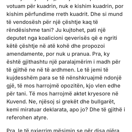
votuam për kuadrin, nuk e kishim kuadrin, por
kishim përfundime rreth kuadrit. Dhe si mund
të vendosësh për një çështje kaq të
rëndësishme tani? Ju kujtohet, pati një
deputet nga koalicioni qeverisës që e ngriti
këtë çështje në atë kohë dhe propozoi
amendamente, por nuk u pranua. Pra, ky
është gjithashtu një paralajmërim i madh për
të gjithë ne në të ardhmen. Le të jemi të
kujdesshëm para se të nënshkruajmë ndonjë
gjë, të mos harrojmë opozitën, kjo vlen edhe
për tani. Të mos harrojmë aktet kryesore në
Kuvend. Ne, njësoj si grekët dhe bullgarët,
kemi miratuar deklarata, apo jo? Dhe të gjithë i
referohen atyre.
Pra, le të nxjerrim mësimin se për disa gjëra