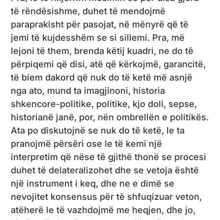
të rëndësishme, duhet të mendojmë
paraprakisht për pasojat, në mënyrë që të
jemi të kujdesshëm se si sillemi. Pra, më
lejoni të them, brenda këtij kuadri, ne do të
përpiqemi që disi, atë që kërkojmë, garancitë,
të biem dakord që nuk do të ketë më asnjë
nga ato, mund ta imagjinoni, historia
shkencore-politike, politike, kjo doli, sepse,
historianë janë, por, nën ombrellën e politikës.
Ata po diskutojnë se nuk do të ketë, le ta
pranojmë përsëri ose le të kemi një
interpretim që nëse të gjithë thonë se procesi
duhet të delateralizohet dhe se vetoja është
një instrument i keq, dhe ne e dimë se
nevojitet konsensus për të shfuqizuar veton,
atëherë le të vazhdojmë me heqjen, dhe jo,