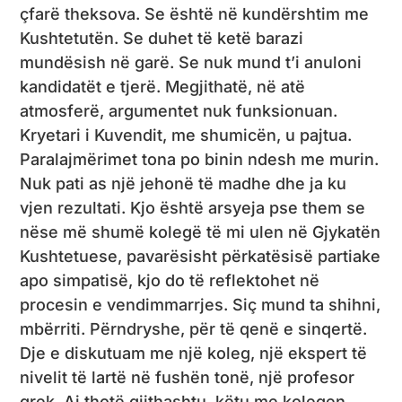
çfarë theksova. Se është në kundërshtim me
Kushtetutën. Se duhet të ketë barazi
mundësish në garë. Se nuk mund t’i anuloni
kandidatët e tjerë. Megjithatë, në atë
atmosferë, argumentet nuk funksionuan.
Kryetari i Kuvendit, me shumicën, u pajtua.
Paralajmërimet tona po binin ndesh me murin.
Nuk pati as një jehonë të madhe dhe ja ku
vjen rezultati. Kjo është arsyeja pse them se
nëse më shumë kolegë të mi ulen në Gjykatën
Kushtetuese, pavarësisht përkatësisë partiake
apo simpatisë, kjo do të reflektohet në
procesin e vendimmarrjes. Siç mund ta shihni,
mbërriti. Përndryshe, për të qenë e sinqertë.
Dje e diskutuam me një koleg, një ekspert të
nivelit të lartë në fushën tonë, një profesor
grek. Ai thotë gjithashtu, këtu me kolegen