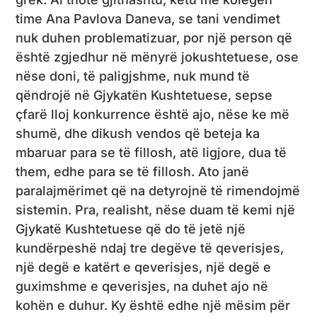
time Ana Pavlova Daneva, se tani vendimet
nuk duhen problematizuar, por një person që
është zgjedhur në mënyrë jokushtetuese, ose
nëse doni, të paligjshme, nuk mund të
qëndrojë në Gjykatën Kushtetuese, sepse
çfarë lloj konkurrence është ajo, nëse ke më
shumë, dhe dikush vendos që beteja ka
mbaruar para se të fillosh, atë ligjore, dua të
them, edhe para se të fillosh. Ato janë
paralajmërimet që na detyrojnë të rimendojmë
sistemin. Pra, realisht, nëse duam të kemi një
Gjykatë Kushtetuese që do të jetë një
kundërpeshë ndaj tre degëve të qeverisjes,
një degë e katërt e qeverisjes, një degë e
guximshme e qeverisjes, na duhet ajo në
kohën e duhur. Ky është edhe një mësim për