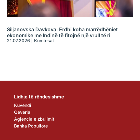
Siljanovska Davkova: Erdhi koha marrëdhëniet
ekonomike me Indinë të fitojnë një vrull të ri
21.07.2026
|
Kumtesat
Lidhje të rëndësishme
Kuvendi
Qeveria
Agjencia e zbulimit
Banka Popullore