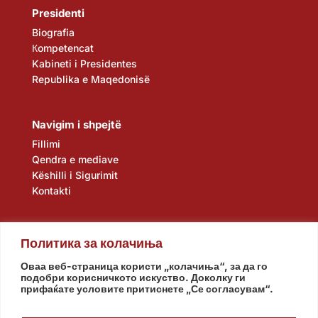
Presidenti
Biografia
Кompetencat
Kabineti i Presidentes
Republika e Maqedonisë
Navigim i shpejtë
Fillimi
Qendra e mediave
Këshilli i Sigurimit
Kontakti
Политика за колачиња
Оваа веб-страница користи „колачиња“, за да го
подобри корисничкото искуство. Доколку ги
прифаќате условите притиснете „Се согласувам“.
Kuvendi
Qeveria
Agjencia e zbulimit
Banka Popullore