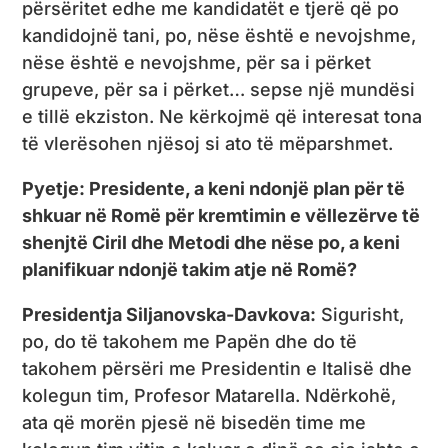
përsëritet edhe me kandidatët e tjerë që po
kandidojnë tani, po, nëse është e nevojshme,
nëse është e nevojshme, për sa i përket
grupeve, për sa i përket… sepse një mundësi
e tillë ekziston. Ne kërkojmë që interesat tona
të vlerësohen njësoj si ato të mëparshmet.
Pyetje: Presidente, a keni ndonjë plan për të
shkuar në Romë për kremtimin e vëllezërve të
shenjtë Ciril dhe Metodi dhe nëse po, a keni
planifikuar ndonjë takim atje në Romë?
Presidentja Siljanovska-Davkova:
Sigurisht,
po, do të takohem me Papën dhe do të
takohem përsëri me Presidentin e Italisë dhe
kolegun tim, Profesor Matarella. Ndërkohë,
ata që morën pjesë në bisedën time me