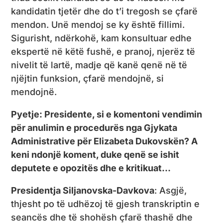
kandidatin tjetër dhe do t’i tregosh se çfarë
mendon. Unë mendoj se ky është fillimi.
Sigurisht, ndërkohë, kam konsultuar edhe
ekspertë në këtë fushë, e pranoj, njerëz të
nivelit të lartë, madje që kanë qenë në të
njëjtin funksion, çfarë mendojnë, si
mendojnë.
Pyetje: Presidente, si e komentoni vendimin
për anulimin e procedurës nga Gjykata
Administrative për Elizabeta Dukovskën? A
keni ndonjë koment, duke qenë se ishit
deputete e opozitës dhe e kritikuat…
Presidentja Siljanovska-Davkova
: Asgjë,
thjesht po të udhëzoj të gjesh transkriptin e
seancës dhe të shohësh çfarë thashë dhe