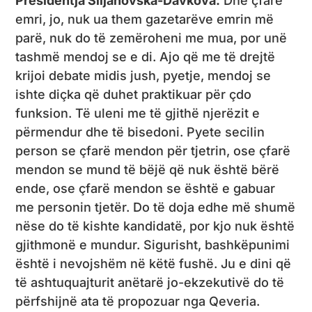
Presidentja Siljanovska-Davkova:
Dhe çfarë
emri, jo, nuk ua them gazetarëve emrin më
parë, nuk do të zemëroheni me mua, por unë
tashmë mendoj se e di. Ajo që me të drejtë
krijoi debate midis jush, pyetje, mendoj se
ishte diçka që duhet praktikuar për çdo
funksion. Të uleni me të gjithë njerëzit e
përmendur dhe të bisedoni. Pyete secilin
person se çfarë mendon për tjetrin, ose çfarë
mendon se mund të bëjë që nuk është bërë
ende, ose çfarë mendon se është e gabuar
me personin tjetër. Do të doja edhe më shumë
nëse do të kishte kandidatë, por kjo nuk është
gjithmonë e mundur. Sigurisht, bashkëpunimi
është i nevojshëm në këtë fushë. Ju e dini që
të ashtuquajturit anëtarë jo-ekzekutivë do të
përfshijnë ata të propozuar nga Qeveria.