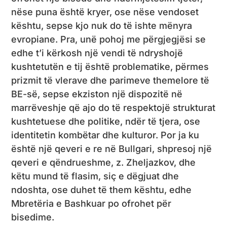
nëse puna është kryer, ose nëse vendoset
kështu, sepse kjo nuk do të ishte mënyra
evropiane. Pra, unë pohoj me përgjegjësi se
edhe t’i kërkosh një vendi të ndryshojë
kushtetutën e tij është problematike, përmes
prizmit të vlerave dhe parimeve themelore të
BE-së, sepse ekziston një dispozitë në
marrëveshje që ajo do të respektojë strukturat
kushtetuese dhe politike, ndër të tjera, ose
identitetin kombëtar dhe kulturor. Por ja ku
është një qeveri e re në Bullgari, shpresoj një
qeveri e qëndrueshme, z. Zheljazkov, dhe
këtu mund të flasim, siç e dëgjuat dhe
ndoshta, ose duhet të them kështu, edhe
Mbretëria e Bashkuar po ofrohet për
bisedime.