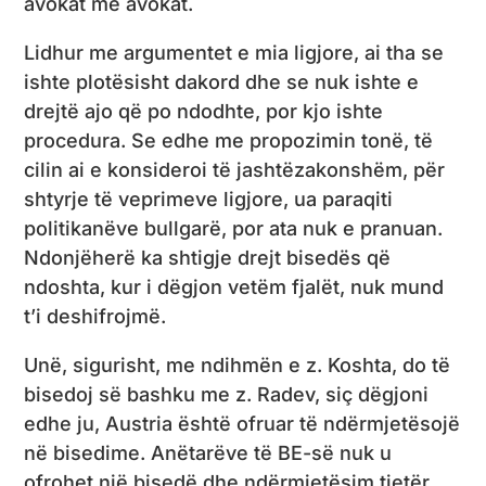
avokat me avokat.
Lidhur me argumentet e mia ligjore, ai tha se
ishte plotësisht dakord dhe se nuk ishte e
drejtë ajo që po ndodhte, por kjo ishte
procedura. Se edhe me propozimin tonë, të
cilin ai e konsideroi të jashtëzakonshëm, për
shtyrje të veprimeve ligjore, ua paraqiti
politikanëve bullgarë, por ata nuk e pranuan.
Ndonjëherë ka shtigje drejt bisedës që
ndoshta, kur i dëgjon vetëm fjalët, nuk mund
t’i deshifrojmë.
Unë, sigurisht, me ndihmën e z. Koshta, do të
bisedoj së bashku me z. Radev, siç dëgjoni
edhe ju, Austria është ofruar të ndërmjetësojë
në bisedime. Anëtarëve të BE-së nuk u
ofrohet një bisedë dhe ndërmjetësim tjetër,