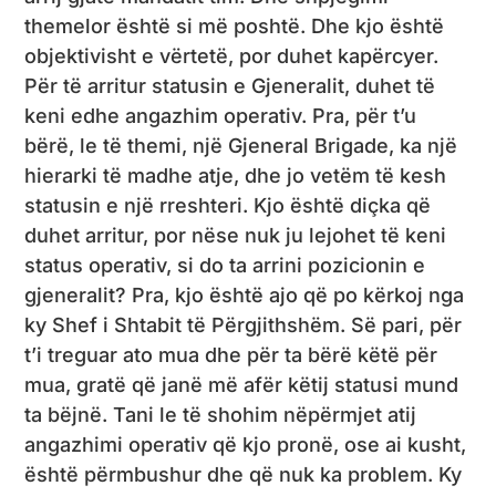
themelor është si më poshtë. Dhe kjo është
objektivisht e vërtetë, por duhet kapërcyer.
Për të arritur statusin e Gjeneralit, duhet të
keni edhe angazhim operativ. Pra, për t’u
bërë, le të themi, një Gjeneral Brigade, ka një
hierarki të madhe atje, dhe jo vetëm të kesh
statusin e një rreshteri. Kjo është diçka që
duhet arritur, por nëse nuk ju lejohet të keni
status operativ, si do ta arrini pozicionin e
gjeneralit? Pra, kjo është ajo që po kërkoj nga
ky Shef i Shtabit të Përgjithshëm. Së pari, për
t’i treguar ato mua dhe për ta bërë këtë për
mua, gratë që janë më afër këtij statusi mund
ta bëjnë. Tani le të shohim nëpërmjet atij
angazhimi operativ që kjo pronë, ose ai kusht,
është përmbushur dhe që nuk ka problem. Ky