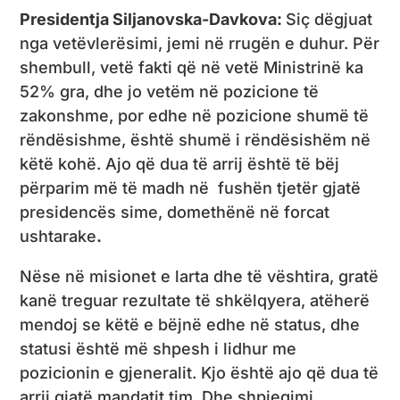
Presidentja Siljanovska-Davkova:
Siç dëgjuat
nga vetëvlerësimi, jemi në rrugën e duhur. Për
shembull, vetë fakti që në vetë Ministrinë ka
52% gra, dhe jo vetëm në pozicione të
zakonshme, por edhe në pozicione shumë të
rëndësishme, është shumë i rëndësishëm në
këtë kohë. Ajo që dua të arrij është të bëj
përparim më të madh në fushën tjetër gjatë
presidencës sime, domethënë në forcat
ushtarake
.
Nëse në misionet e larta dhe të vështira, gratë
kanë treguar rezultate të shkëlqyera, atëherë
mendoj se këtë e bëjnë edhe në status, dhe
statusi është më shpesh i lidhur me
pozicionin e gjeneralit. Kjo është ajo që dua të
arrij gjatë mandatit tim. Dhe shpjegimi