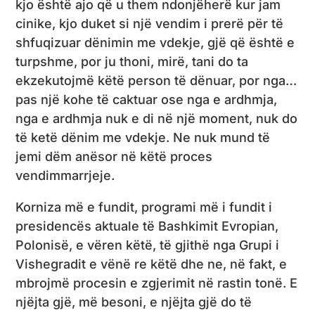
kjo është ajo që u them ndonjëherë kur jam
cinike, kjo duket si një vendim i prerë për të
shfuqizuar dënimin me vdekje, gjë që është e
turpshme, por ju thoni, mirë, tani do ta
ekzekutojmë këtë person të dënuar, por nga…
pas një kohe të caktuar ose nga e ardhmja,
nga e ardhmja nuk e di në një moment, nuk do
të ketë dënim me vdekje. Ne nuk mund të
jemi dëm anësor në këtë proces
vendimmarrjeje.
Korniza më e fundit, programi më i fundit i
presidencës aktuale të Bashkimit Evropian,
Polonisë, e vëren këtë, të gjithë nga Grupi i
Vishegradit e vënë re këtë dhe ne, në fakt, e
mbrojmë procesin e zgjerimit në rastin tonë. E
njëjta gjë, më besoni, e njëjta gjë do të