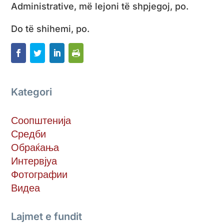
Administrative, më lejoni të shpjegoj, po.
Do të shihemi, po.
Kategori
Соопштенија
Средби
Обраќања
Интервјуа
Фотографии
Видеа
Lajmet e fundit