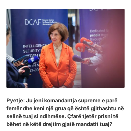
Pyetje: Ju jeni komandantja supreme e parë
femër dhe keni një grua që është gjithashtu në
selinë tuaj si ndihmëse. Çfarë tjetër prisni të
bëhet në këtë drejtim gjatë mandatit tuaj?