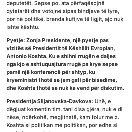
deputetët. Sepse po, ata përfaqësojnë
qytetarët dhe votojnë sipas bindjeve të tyre,
por në politikë, brenda kufijve të ligjit, ajo nuk
ishte kështu.
Pyetje: Zonja Presidente, një pyetje pas
vizitës së Presidentit të Këshillit Evropian,
Antonio Koshta. Ku e shihni rrugën e daljes
nga kjo e ashtuquajtura rrugë pa krye sepse
pamë një konferencë për shtyp, ku
kryeministri thotë se jam gati për bisedime,
dhe Koshta thotë se nuk ka vend për diskutim.
Presidentja Siljanovska-Davkova:
Unë, e
dëgjuat komentin tim, tani disa gjëra, nuk e di
nëse, ndërkohë, megjithatë, kam folur me z.
Koshta si politikan me politikan, por edhe si