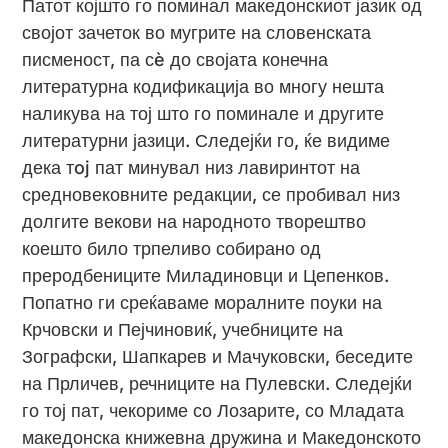
Патот којшто го поминал македонскиот јазик од
својот зачеток во мугрите на словенската
писменост, па сè до својата конечна
литературна кодификација во многу нешта
наликува на тој што го поминале и другите
литературни јазици. Следејќи го, ќе видиме
дека тoj пат минувал низ лавиринтот на
средновековните редакции, се пробивал низ
долгите векови на народното творештво
коешто било трпеливо собирано од
преродбениците Миладиновци и Цепенков.
Попатно ги среќаваме моралните поуки на
Крчовски и Пејчиновиќ, учебниците на
Зографски, Шапкарев и Мачуковски, беседите
на Прличев, речниците на Пулевски. Следејќи
го тој пат, чекориме со Лозарите, со Младата
македонска книжевна дружина и Македонското