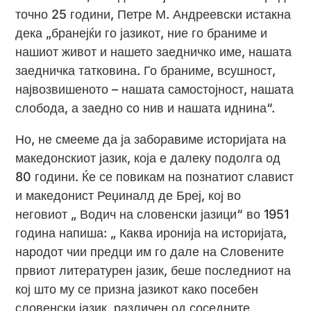
точно 25 години, Петре М. Андреевски истакна
дека „бранејќи го јазикот, ние го браниме и
нашиот живот и нашето заедничко име, нашата
заедничка татковина. Го браниме, всушност,
највозвишеното – нашата самостојност, нашата
слобода, а заедно со нив и нашата иднина“.
Но, не смееме да ја заборавиме историјата на
македонскиот јазик, која е далеку подолга од
80 години. Ќе се повикам на познатиот славист
и македонист Реџиналд де Бреј, кој во
неговиот „ Водич на словенски јазици“ во 1951
година напиша: „ Каква иронија на историјата,
народот чии предци им го дале на Словените
првиот литературен јазик, беше последниот на
кој што му се призна јазикот како посебен
словенски јазик, различен од соседните