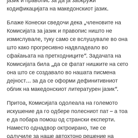
јазик и правопис за да ја заокружи
кодификацијата на македонскиот јазик.
Блаже Конески сведочи дека „членовите на
Комисијата за јазик и правопис ништо не
измислувале, туку само се вслушувале во она
што како прогресивно надвладеало во
сфаќањата на претходниците“. Задачата на
Комисијата била „да се фатат нишките на сето
она што се создавало во нашата писмена
дејност… за да се оформи дефинитивниот
облик на македонскиот литературен јазик“.
Притоа, Комисијата одолеала на големото
искушение да го одбере полесниот пат – а тоа
е да побара помош од странски експерти.
Наместо однадвор октроирано, тие се
одлучиле за наше автохтоно решение на