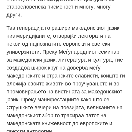
старословенска писменост и многу, многу
други.
Таа генерација го рашири македонскиот јазик
низ меридијаните, отворајќи лекторати на
некои од најпознатите европски и светски
универзитети. Преку Меѓународниот семинар
за македонски јазик, литература и култура, тие
создадоа широк круг на доверба меѓу
македонските и странските слависти, коишто ги
вложија своите животи во проучувањето и во
промовирањето на вистината за македонскиот
јазик. Преку манифестациите како што се
Струшките вечери на поезијата, великаните на
македонскиот збор го трасираа патот на
македонската книжевност до европските и
светски антологии.