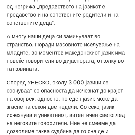
од негрижа „предавството на јазикот е
предавство и на сопствените родители и на
сопствените деца“.
А многу наши деца си заминуваат во
странство. Поради масовното иселување на
младите, во моментов македонскиот јазик има
повеќе говорители во дијаспората, отколку во
татковината.
Според УНЕСКО, околу 3 000 јазици се
соочуваат со опасноста да исчезнат до крајот
на овој век, односно, по еден јазик може да
згасне на секои две недели. Со секој јазик
исчезнува и уникатниот, автентичен светоглед
на неговите говорители. Ние не смееме да
дозволиме таква судбина да го снајде и