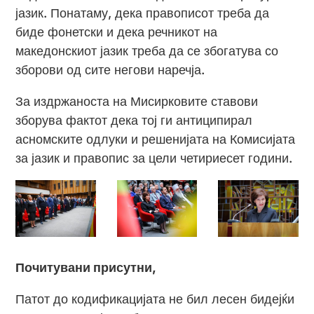
јазик. Понатаму, дека правописот треба да
биде фонетски и дека речникот на
македонскиот јазик треба да се збогатува со
зборови од сите негови наречја.
За издржаноста на Мисирковите ставови
зборува фактот дека тој ги антиципирал
асномските одлуки и решенијата на Комисијата
за јазик и правопис за цели четириесет години.
Почитувани присутни,
Патот до кодификацијата не бил лесен бидејќи