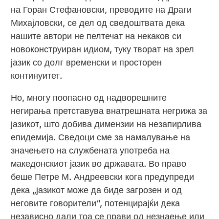
на Горан Стефановски, преводите на Драги
Михајловски, се дел од сведоштвата дека
нашите автори не пелтечат на некаков си
новоконструиран идиом, туку творат на зрел
јазик со долг временски и просторен
континуитет.
Но, многу поопасно од надворешните
негирања претставува внатрешната негрижа за
јазикот, што добива димензии на незапирлива
епидемија. Сведоци сме за намалување на
значењето на службената употреба на
македонскиот јазик во државата. Во право
беше Петре М. Андреевски кога предупреди
дека „јазикот може да биде загрозен и од
неговите говорители“, потенцирајќи дека
независно дали тоа се прави од незнаење или