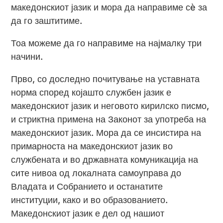
македонскиот јазик и мора да направиме сè за
да го заштитиме.
Тоа можеме да го направиме на најмалку три
начини.
Прво, со доследно почитување на уставната
норма според којашто службен јазик е
македонскиот јазик и неговото кирилско писмо,
и стриктна примена на Законот за употреба на
македонскиот јазик. Мора да се инсистира на
примарноста на македонскиот јазик во
службената и во државната комуникација на
сите нивоа од локалната самоуправа до
Владата и Собранието и останатите
институции, како и во образованието.
Македонскиот јазик е дел од нашиот