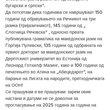
бугарски и српски“.
Да потсетам дека годинава се навршуваат 150
години од објавувањето на Речникот на три
јазика (тријазичникот), 145 години од „
Слогница Речовска“ , односно првата
публикувана граматика на македонски јазик на
Ѓорѓија Пулевски, 135 години од одбраната на
првиот докторат за македонскиот јазик на
Дерптскиот универзитет во Естонија од
Леонард Готхилф Мазинг, како и 100 години од
печатењето во Атина на „Абецедарот“, на
барање на Лигата на народите, претходничката
на ООН!
Се прашувам и ве прашувам: зарем овие
настани и датуми не се доволни за
прогласување на 2025 година за година на