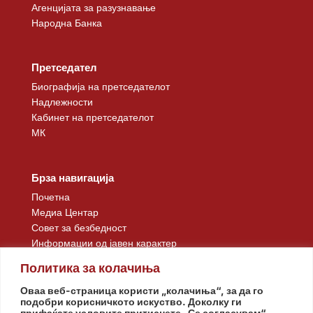
Агенцијата за разузнавање
Народна Банка
Претседател
Биографија на претседателот
Надлежности
Кабинет на претседателот
МК
Брза навигација
Почетна
Медиа Центар
Совет за безбедност
Информации од јавен карактер
Контакт
Политика за колачиња
Оваа веб-страница користи „колачиња“, за да го
подобри корисничкото искуство. Доколку ги
прифаќате условите притиснете „Се согласувам“.