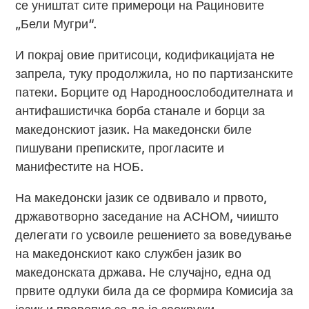
се уништат сите примероци на Рациновите
„Бели Мугри“.
И покрај овие притисоци, кодификацијата не
запрела, туку продолжила, но по партизанските
патеки. Борците од Народноослободителната и
антифашистичка борба станале и борци за
македонскиот јазик. На македонски биле
пишувани преписките, прогласите и
манифестите на НОБ.
На македонски јазик се одвивало и првото,
државотворно заседание на АСНОМ, чиишто
делегати го усвоиле решението за воведување
на македонскиот како службен јазик во
македонската држава. Не случајно, една од
првите одлуки била да се формира Комисија за