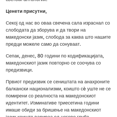
Ценети присутни,
Секој од нас во оваа свечена сала израснал со
слободата да зборува и да твори на
македонски јазик, слобода за каква што нашите
предци можеле само да сонуваат.
Сепак, денес, 80 години по кодификацијата,
македонскиот јазик повторно се соочува со
предизвици.
Првиот предизвик се сеништата на анахроните
балкански национализми, коишто сè уште не се
помирени со реалноста на македонскиот
идентитет. Изминативе триесетина години
имаше обиди за бришење на македонскиот
јазик коишто варираа од негово грубо