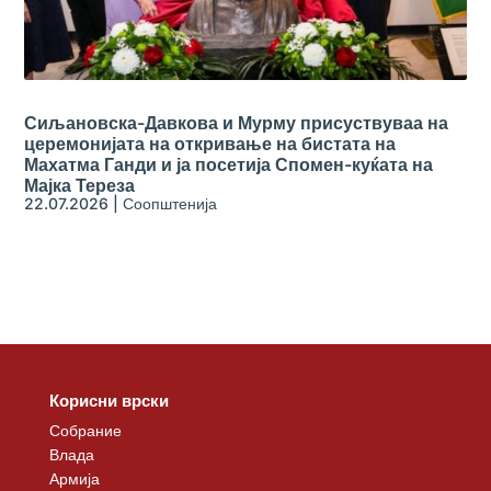
Сиљановска-Давкова и Мурму присуствуваа на
церемонијата на откривање на бистата на
Махатма Ганди и ја посетија Спомен-куќата на
Мајка Тереза
22.07.2026
|
Соопштенија
Корисни врски
Собрание
Влада
Армија