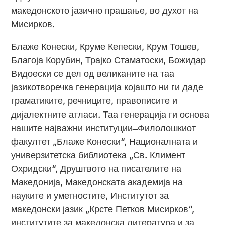
македонското јазично прашање, во духот на
Мисирков.
Блаже Конески, Круме Кепески, Крум Тошев,
Благоја Корубин, Трајко Стаматоски, Божидар
Видоески се дел од великаните на таа
јазикотворечка генерација којашто ни ги даде
граматиките, речниците, правописите и
дијалектните атласи. Таа генерација ги основа
нашите најважни институции ̶ Филолошкиот
факултет „Блаже Конески“, Националната и
универзитетска библиотека „Св. Климент
Охридски“, Друштвото на писателите на
Македонија, Македонската академија на
науките и уметностите, Институтот за
македонски јазик „Крсте Петков Мисирков“,
институтите за македонска литература и за