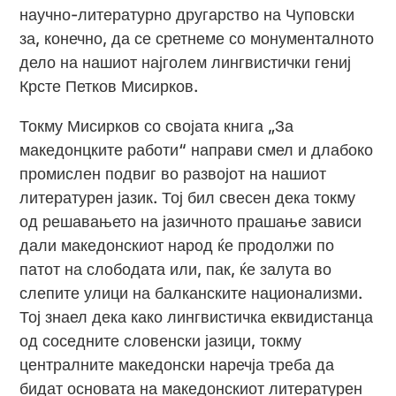
научно-литературно другарство на Чуповски
за, конечно, да се сретнеме со монументалното
дело на нашиот најголем лингвистички гениј
Крсте Петков Мисирков.
Токму Мисирков со својата книга „За
македонцките работи“ направи смел и длабоко
промислен подвиг во развојот на нашиот
литературен јазик. Тој бил свесен дека токму
од решавањето на јазичното прашање зависи
дали македонскиот народ ќе продолжи по
патот на слободата или, пак, ќе залута во
слепите улици на балканските национализми.
Тој знаел дека како лингвистичка еквидистанца
од соседните словенски јазици, токму
централните македонски наречја треба да
бидат основата на македонскиот литературен