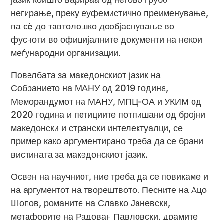
негирање, преку еуфемистично преименување,
па сè до тавтолошко дообјаснување во
фусноти во официјалните документи на некои
меѓународни организации.
Повелбата за македонскиот јазик на
Собранието на МАНУ од 2019 година,
Меморандумот на МАНУ, МПЦ-ОА и УКИМ од
2020 година и петициите потпишани од бројни
македонски и странски интелектуалци, се
пример како аргументирано треба да се брани
вистината за македонскиот јазик.
Освен на научниот, ние треба да се повикаме и
на аргументот на творештвото. Песните на Ацо
Шопов, романите на Славко Јаневски,
метафорите на Радован Павловски, драмите