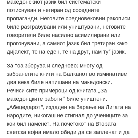
македонскиот јазик бил систематски
потиснуван и негиран од соседните
пропаганди. Неговите средновековни ракописи
биле разграбувани или уништувани, неговите
говорители биле насилно асимилирани или
прогонувани, а самиот јазик бил третиран како
дијалект, те на еден, те на друг, нам туѓ јазик.
За тоа зборува и следново: многу од
забранетите книги на Балканот во изминативе
два века биле напишани на македонски.
Речиси сите примероци од книгата „За
македонцките работи“ биле уништени.
„Абецедарот“, издаден на барање на Лигата на
народите, никогаш не стигнал до учениците за
кои бил наменет. На почетокот на Втората
светска војна имало обиди да се запленат и да