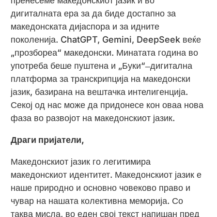
пренесеме македонскиот јазик и во
дигиталната ера за да биде достапно за
македонската дијаспора и за идните
поколенија. ChatGPT, Gemini, DeepSeek веќе
„прозбореа“ македонски. Минатата година во
употреба беше пуштена и „Буки“ ̶ дигитална
платформа за транскрипција на македонски
јазик, базирана на вештачка интелигенција.
Секој од нас може да придонесе кон оваа нова
фаза во развојот на македонскиот јазик.
Драги пријатели,
Македонскиот јазик го легитимира
македонскиот идентитет. Македонскиот јазик е
наше природно и основно човеково право и
чувар на нашата колективна меморија. Со
таква мисла, во еден свој текст напишан пред