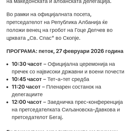
на македонската и албанската делегација.
Во рамки на официјалната посета,
претседателот на Република Албанија ќе
положи венец на гробот на Гоце Делчев во
црквата „Св. Спас“ во Скопје.
ПРОГРАМА:
петок
,
27 февруари
202
6
година
10:30 часот
– Официјална церемонија на
пречек со највисоки државни и воени почести
10:45 часот
– Тет-а-тет средба
11:
20
часот
– Пленарен состанок на
делегациите
12:
00
часот
– Заедничка прес-конференција
на претседателката Сиљановска-Давкова и
претседателот Бегај.