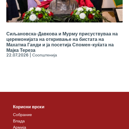
Сиљановска-Давкова и Мурму присуствуваа на
церемонијата на откривање на бистата на
Махатма Ганди и ја посетија Спомен-куќата на
Мајка Тереза
22.07.2026
|
Соопштенија
Корисни врски
Собрание
Влада
Армија