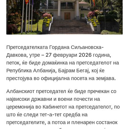
Претседателката Гордана Сиљановска-
Давкова, утре – 27 февруари 2026 година,
петок, ќе биде домаќинка на претседателот на
Република Албанија, Бајрам Бегај, кој ќе
престојува во официјална посета на земјава.
Албанскиот претседател ќе биде пречекан со
највисоки државни и воени почести на
церемонија во Кабинетот на претседателот, по
што ќе следи тет-а-тет средба на
претседателите, а потоа и пленарен состанок