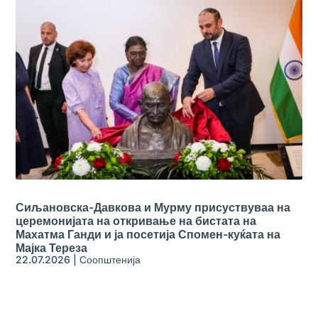
Сиљановска-Давкова и Мурму присуствуваа на
церемонијата на откривање на бистата на
Махатма Ганди и ја посетија Спомен-куќата на
Мајка Тереза
22.07.2026
|
Соопштенија