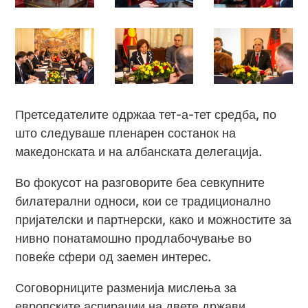
Претседателите одржаа тет-а-тет средба, по
што следуваше пленарен состанок на
македонската и на албанската делегација.
Во фокусот на разговорите беа севкупните
билатерални односи, кои се традиционално
пријателски и партнерски, како и можностите за
нивно понатамошно продлабочување во
повеќе сфери од заемен интерес.
Соговорниците разменија мислења за
европските аспирации на двете држави,