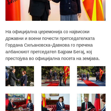
На официјална церемонија со највисоки
државни и воени почести претседателката
Гордана Сиљановска-Давкова го пречека
албанскиот претседател Бајрам Бегај, кој
престојува во официјална посета на земјава.