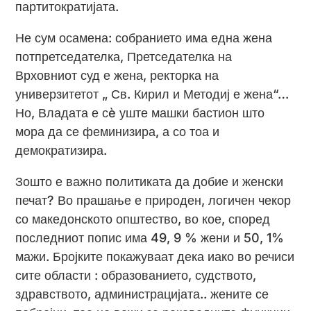
партитократијата.
Не сум осамена: собранието има една жена
потпретседателка, Претседателка на
Врховниот суд е жена, ректорка на
универзитетот „ Св. Кирил и Методиј е жена“…
Но, Владата е сè уште машки бастион што
мора да се феминизира, а со тоа и
демократизира.
Зошто е важно политиката да добие и женски
печат? Во прашање е природен, логичен чекор
со македонското општество, во кое, според
последниот попис има 49, 9 % жени и 50, 1%
мажи. Бројките покажуваат дека иако во речиси
сите области : образованието, судството,
здравството, администрацијата.. жените се