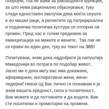
побројни, тоа не важи за раководните функции,
за што нема рационално објаснување, туку
следи едноставен заклучок дека моќта сеуште
е во машки раце, а реликтите од патријархална
и поданичка политичка култура се отпорни на
промен. Пред нас е голем предизвик за
еманципација на мажите и жените. Таа пак не
се прави во еден ден, туку во текот на 365!
Почитувани, знам дека најдобрите ја напуштија
Македонија во потрага по подобар живот.
Јасно ми е дека меѓу вас има докажани,
афирмирани, инспиративни жени, жени-
лидерки! Некои од Вас лично ги познавам и ја
знам вашата вредност, сила и посветеност.
Вие можете и да поттикнете и да водите. Вие
сте носителки и промоторки на промени.