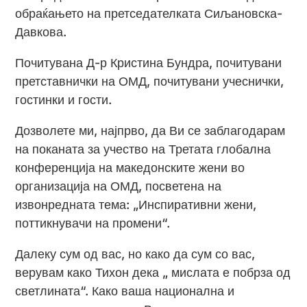
обраќањето на претседателката Сиљановска-
Давкова.
Почитувана Д-р Кристина Бундра, почитувани
претставнички на ОМД, почитувани учеснички,
гостинки и гости.
Дозволете ми, најпрво, да Ви се заблагодарам
на поканата за учество на Третата глобална
конференција на македонските жени во
организација на ОМД, посветена на
извонредната тема: „Инспиративни жени,
поттикнувачи на промени“.
Далеку сум од вас, но како да сум со вас,
верувам како Тихон дека „ мислата е побрза од
светлината“. Како ваша национална и