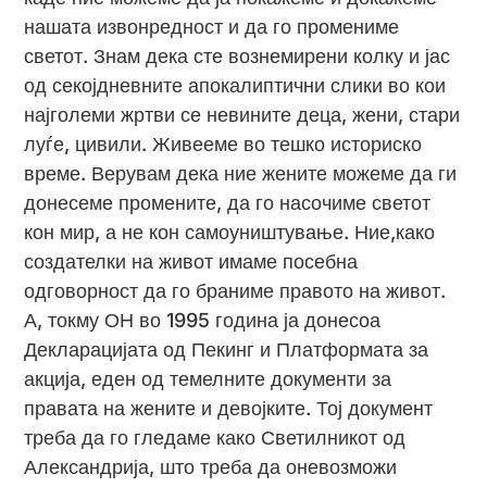
нашата извонредност и да го промениме
светот. Знам дека сте вознемирени колку и јас
од секојдневните апокалиптични слики во кои
најголеми жртви се невините деца, жени, стари
луѓе, цивили. Живееме во тешко историско
време. Верувам дека ние жените можеме да ги
донесеме промените, да го насочиме светот
кон мир, а не кон самоуништување. Ние,како
создателки на живот имаме посебна
одговорност да го браниме правото на живот.
А, токму ОН во 1995 година ја донесоа
Декларацијата од Пекинг и Платформата за
акција, еден од темелните документи за
правата на жените и девојките. Тој документ
треба да го гледаме како Светилникот од
Александрија, што треба да оневозможи