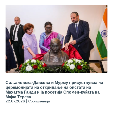
Сиљановска-Давкова и Мурму присуствуваа на
церемонијата на откривање на бистата на
Махатма Ганди и ја посетија Спомен-куќата на
Мајка Тереза
22.07.2026
|
Соопштенија