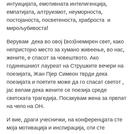
интуицијата, емотивната интелигенција,
емпатијата, алтруизмот, неуморноста,
постојаноста, посветеноста, храброста и
мирољубивоста!
Верувам дека во овој (воз)немирен свет, како
непристојно место за хумано живеење, во нас,
жените, е спасот за човештвото. Ако
годинешниот лауреат на Струшките вечери на
поезијата, Жан Пјер Симеон тврди дека
поезијата и поетите може да го спасат светот ,
јас велам дека жените се поезија среде
светската трагедија. Посакувам жена за првпат
на чело на ОН.
И вие, драги учеснички, на конференцјата сте
моја мотивација и инспирација, оти сте