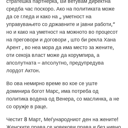
стратешка партнерка, Ви ветувам директна
средба час поскоро. Ако на политиката може
да се гледа и како на „ уметност на
управувањето со државните и јавни работи,“
но и како на уметност на можното во процесот
на преговори и договори , што би рекла Хана
Арент , во неа мора да има место за жените,
оти секоја власт може да корумпира, а
апсолутната – апсолутно, предупредува
лордот Актон.
Во ова немирно време во кое се уште
доминира богот Марс, има потреба од
политика водена од Венера, со маслинка, а не
со оружје в раце.
Честит 8 Март, Меѓународниот ден на жените!
Женските права се човекови права и без нивно