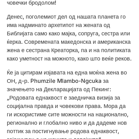
човечки бродолом!
Денес, поголемиот дел од нашата планета го
има надминато архетипот на жената од
Библијата само како мајка, сопруга, сестра или
ќерка. Современата македонска и американска
жена е сестрана Креаторка, па и на политиката
како уметност на можното, како што веќе реков.
Ќе ја цитирам изјавата на една моќна жена во
ОН, д-р. Phumzile Mlambo-Ngcuka за
значењето на Декларацијата од Пекинг:
„Родовата еднаквост е заедничка визија за
социјална правда и човекови права. Мора да
ги искористиме сите можности на национално,
регионално и глобално ниво и да дадеме нов
поттик за постигнување родова еднаквост,