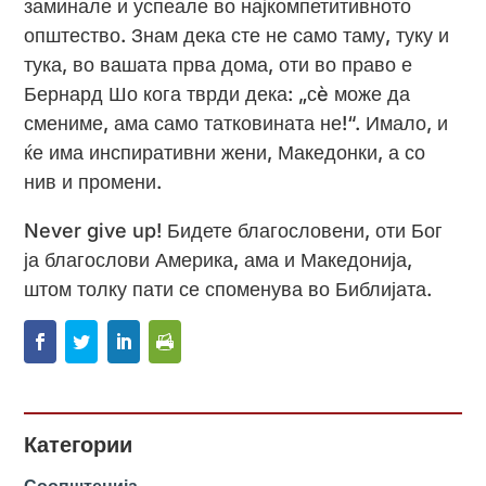
заминале и успеале во најкомпетитивното
општество. Знам дека сте не само таму, туку и
тука, во вашата прва дома, оти во право е
Бернард Шо кога тврди дека: „сè може да
смениме, ама само татковината не!“. Имало, и
ќе има инспиративни жени, Македонки, а со
нив и промени.
Never give up! Бидете благословени, оти Бог
ја благослови Америка, ама и Македонија,
штом толку пати се споменува во Библијата.
Категории