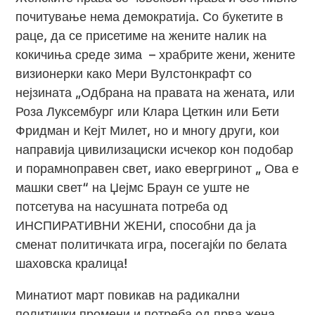
почитување нема демократија. Со букетите в
раце, да се присетиме на жените налик на
кокичиња среде зима – храбрите жени, жените
визионерки како Мери Вулстонкрафт со
нејзината „Одбрана на правата на жената, или
Роза Луксембург или Клара Цеткин или Бети
Фридман и Кејт Милет, но и многу други, кои
направија цивилизациски исчекор кон подобар
и порамноправен свет, иако евергринот „ Ова е
машки свет“ на Џејмс Браун се уште не
потсетува на насушната потреба од
ИНСПИРАТИВНИ ЖЕНИ, способни да ја
сменат политичката игра, посегајќи по белата
шаховска кралица!
Минатиот март повикав на радикални
политички промени и потреба од прва жена