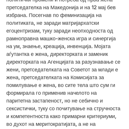
претседателка на Македонија и на 12 мај бев
избрана. Посегнав по феминизација на
политиката, не заради матријархатски
егоцентризам, туку заради неопходноста од
рамноправна машко-женска игра и синергија
на ум, знаење, креација, инвенција. Мојата
аѓутантка е жена, директорката и заменик
директорката на Агенцијата за разузнавање се
жени, претседателката на Советот за млади е
жена, претседателката на Комисијата за
помилување е жена, во сите тела што сум ги
формирала го применив начелото на
паритетна застапеност, но не себично и
сексистички, туку со почитување на стручноста
и компетентноста како примарни критериуми,
во духот на меритократијата, а не на