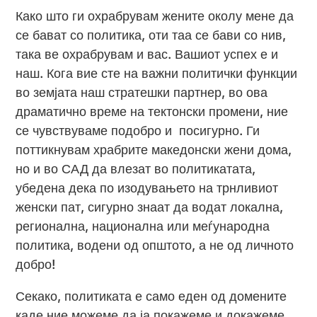
Како што ги охрабрувам жените околу мене да
се бават со политика, оти таа се бави со нив,
така ве охрабрувам и вас. Вашиот успех е и
наш. Кога вие сте на важни политички функции
во земјата наш стратешки партнер, во ова
драматично време на тектонски промени, ние
се чувствуваме подобро и посигурно. Ги
поттикнувам храбрите македонски жени дома,
но и во САД да влезат во политикатата,
убедена дека по изодувањето на трнливиот
женски пат, сигурно знаат да водат локална,
регионална, национална или меѓународна
политика, водени од општото, а не од личното
добро!
Секако, политиката е само еден од домените
каде ние можеме да ја покажеме и докажеме