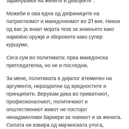
зајакнување на жените и девојките“.
Можеби е ова една од дефиниците на
патриотизмот и македонизмот во 21 век. Некои
од вас ја знаат мојата теза за знаењето како
најмоќно оружје и зборовите како супер
куршуми.
Сега сум во политиката: прва македонска
претседателка, но не и последна.
За мене, политиката е дијалог втемелен на
аргументи, неразделни од вредностите и
принципите. Верувам дека во приватниот,
професионалниот, политичкиот и
општествениот живот не постојат
ненадминливи бариери за човекот и за жената.
Силата ни извира од мајчинската улога,