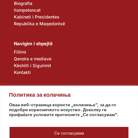
Biografia
Кompetencat
Kabineti i Presidentes
Republika e Maqedonisë
Navigim i shpejtë
Fillimi
Qendra e mediave
Këshilli i Sigurimit
Kontakti
Политика за колачиња
Оваа веб-страница користи „колачиња“, за да го
подобри корисничкото искуство. Доколку ги
прифаќате условите притиснете „Се согласувам“.
Kuvendi
Qeveria
Agjencia e zbulimit
Banka Popullore
Се согласувам