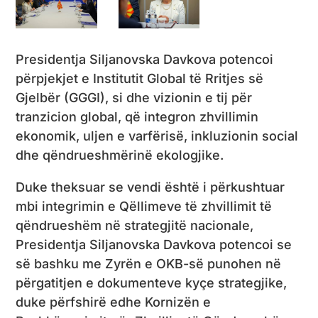
Presidentja Siljanovska Davkova potencoi
përpjekjet e Institutit Global të Rritjes së
Gjelbër (GGGI), si dhe vizionin e tij për
tranzicion global, që integron zhvillimin
ekonomik, uljen e varfërisë, inkluzionin social
dhe qëndrueshmërinë ekologjike.
Duke theksuar se vendi është i përkushtuar
mbi integrimin e Qëllimeve të zhvillimit të
qëndrueshëm në strategjitë nacionale,
Presidentja Siljanovska Davkova potencoi se
së bashku me Zyrën e OKB-së punohen në
përgatitjen e dokumenteve kyçe strategjike,
duke përfshirë edhe Kornizën e