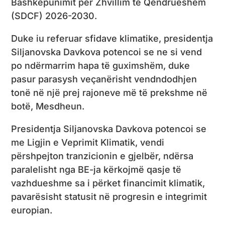
Bashkëpunimit për Zhvillim të Qëndrueshëm
(SDCF) 2026-2030.
Duke iu referuar sfidave klimatike, presidentja
Siljanovska Davkova potencoi se ne si vend
po ndërmarrim hapa të guximshëm, duke
pasur parasysh veçanërisht vendndodhjen
tonë në një prej rajoneve më të prekshme në
botë, Mesdheun.
Presidentja Siljanovska Davkova potencoi se
me Ligjin e Veprimit Klimatik, vendi
përshpejton tranzicionin e gjelbër, ndërsa
paralelisht nga BE-ja kërkojmë qasje të
vazhdueshme sa i përket financimit klimatik,
pavarësisht statusit në progresin e integrimit
europian.