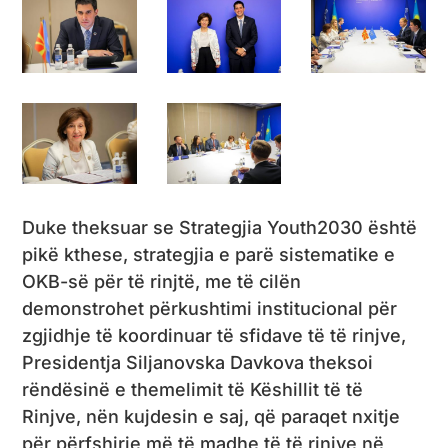
Duke theksuar se Strategjia Youth2030 është
pikë kthese, strategjia e parë sistematike e
OKB-së për të rinjtë, me të cilën
demonstrohet përkushtimi institucional për
zgjidhje të koordinuar të sfidave të të rinjve,
Presidentja Siljanovska Davkova theksoi
rëndësinë e themelimit të Këshillit të të
Rinjve, nën kujdesin e saj, që paraqet nxitje
për përfshirje më të madhe të të rinjve në