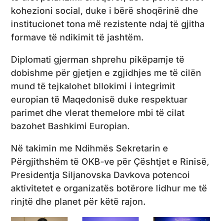
kohezioni social, duke i bërë shoqërinë dhe
institucionet tona më rezistente ndaj të gjitha
formave të ndikimit të jashtëm.
Diplomati gjerman shprehu pikëpamje të
dobishme për gjetjen e zgjidhjes me të cilën
mund të tejkalohet bllokimi i integrimit
europian të Maqedonisë duke respektuar
parimet dhe vlerat themelore mbi të cilat
bazohet Bashkimi Europian.
Në takimin me Ndihmës Sekretarin e
Përgjithshëm të OKB-ve për Çështjet e Rinisë,
Presidentja Siljanovska Davkova potencoi
aktivitetet e organizatës botërore lidhur me të
rinjtë dhe planet për këtë rajon.