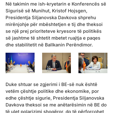
Në takimin me ish-kryetarin e Konferencës së
Sigurisë së Munihut, Kristof Hojsgen,
Presidentja Siljanovska Davkova shprehu
mirënjohje për mbështetjen e tij dhe theksoi
se një prej prioriteteve kryesore të politikës
së jashtme të shtetit mbetet ruajtja e paqes
dhe stabilitetit në Ballkanin Perëndimor.
Duke shtuar se zgjerimi i BE-së nuk është
vetëm çështje politike dhe ekonomike, por
edhe çështje sigurie, Presidentja Siljanovska
Davkova theksoi se me anëtarësimin në BE do
të ulet polarizimi shoqëror, do të përforcohet