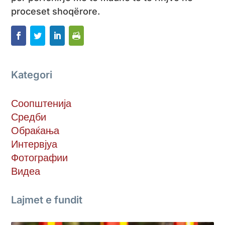
proceset shoqërore.
Kategori
Соопштенија
Средби
Обраќања
Интервјуа
Фотографии
Видеа
Lajmet e fundit