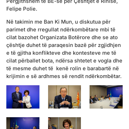
Përgjithshëm të BE-së për Çështjet e Rinisë,
Felipe Polie.
Në takimin me Ban Ki Mun, u diskutua për
parimet dhe rregullat ndërkombëtare mbi të
cilat bazohet Organizata Botërore dhe se ato
çështje duhet të paraqesin bazë për zgjidhjen
e të gjitha konflikteve dhe kontesteve me të
cilat përballet bota, ndërsa shtetet e vogla dhe
të mesme duhet të kenë rolin e barabartë në
krijimin e së ardhmes së rendit ndërkombëtar.