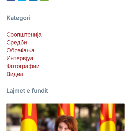
Kategori
Соопштенија
Средби
Обраќања
Интервјуа
Фотографии
Видеа
Lajmet e fundit