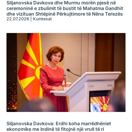
Siljanovska Davkova dhe Murmu morën pjesë në
ceremoninë e zbulimit të bustit të Mahatma Gandhit
dhe vizituan Shtëpinë Përkujtimore të Nëna Terezës
22.07.2026
|
Kumtesat
Siljanovska Davkova: Erdhi koha marrëdhëniet
ekonomike me Indinë të fitojnë një vrull të ri