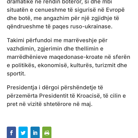
dramatike në rendin botëror, si dhe mbi
situatën e cenueshme të sigurisë në Evropë
dhe botë, me angazhim për një zgjidhje të
qëndrueshme të paqes ruso-ukrainase.
Takimi përfundoi me marrëveshje për
vazhdimin, zgjerimin dhe thellimin e
marrëdhënieve maqedonase-kroate në sferën
e politikës, ekonomisë, kulturës, turizmit dhe
sportit.
Presidentja i dërgoi përshëndetje të
përzemërta Presidentit të Kroacisë, të cilin e
pret në vizitë shtetërore në maj.