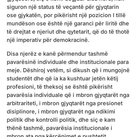
siguron një status të veçantë për gjyqtarin
ose gjykatën, por pikërisht një pozicion I tillë
mundëson ose është një garanci për liritë dhe
të drejtat e njeriut dhe qytetarit, që do të thotë
një imperativ për demokracinë.
Disa njerëz e kanë përmendur tashmë
pavarësinë individuale dhe institucionale para
meje. Dëshiroj vetëm, si dikush që i mungojnë
studentët dhe që ia ka kushtuar jetën këtij
profesioni, të theksoj se është pikërisht
pavarësia individuale që i mbron gjyqtarët nga
arbitrariteti, i mbron gjyqtarët nga presionet
disiplinore, i mbron gjyqtarët nga ndikimi
politik dhe kontrolli politik, dhe siç e kam
thënë tashmë, pavarësia institucionale i
mbron ata nga kërcënimet e pushtetit