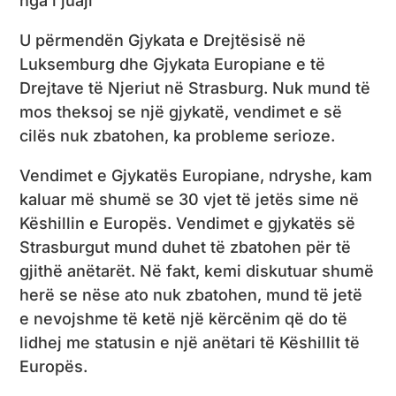
nga i juaji
U përmendën Gjykata e Drejtësisë në
Luksemburg dhe Gjykata Europiane e të
Drejtave të Njeriut në Strasburg. Nuk mund të
mos theksoj se një gjykatë, vendimet e së
cilës nuk zbatohen, ka probleme serioze.
Vendimet e Gjykatës Europiane, ndryshe, kam
kaluar më shumë se 30 vjet të jetës sime në
Këshillin e Europës. Vendimet e gjykatës së
Strasburgut mund duhet të zbatohen për të
gjithë anëtarët. Në fakt, kemi diskutuar shumë
herë se nëse ato nuk zbatohen, mund të jetë
e nevojshme të ketë një kërcënim që do të
lidhej me statusin e një anëtari të Këshillit të
Europës.