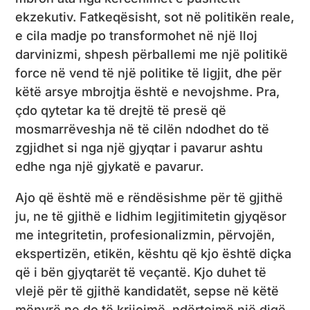
ekzekutiv. Fatkeqësisht, sot në politikën reale,
e cila madje po transformohet në një lloj
darvinizmi, shpesh përballemi me një politikë
force në vend të një politike të ligjit, dhe për
këtë arsye mbrojtja është e nevojshme. Pra,
çdo qytetar ka të drejtë të presë që
mosmarrëveshja në të cilën ndodhet do të
zgjidhet si nga një gjyqtar i pavarur ashtu
edhe nga një gjykatë e pavarur.
Ajo që është më e rëndësishme për të gjithë
ju, ne të gjithë e lidhim legjitimitetin gjyqësor
me integritetin, profesionalizmin, përvojën,
ekspertizën, etikën, kështu që kjo është diçka
që i bën gjyqtarët të veçantë. Kjo duhet të
vlejë për të gjithë kandidatët, sepse në këtë
mënyrë ne do të krijojmë, ndërtojmë një digë