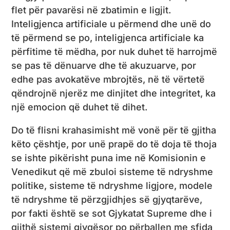
flet për pavarësi në zbatimin e ligjit.
Inteligjenca artificiale u përmend dhe unë do
të përmend se po, inteligjenca artificiale ka
përfitime të mëdha, por nuk duhet të harrojmë
se pas të dënuarve dhe të akuzuarve, por
edhe pas avokatëve mbrojtës, në të vërtetë
qëndrojnë njerëz me dinjitet dhe integritet, ka
një emocion që duhet të dihet.
Do të flisni krahasimisht më vonë për të gjitha
këto çështje, por unë prapë do të doja të thoja
se ishte pikërisht puna ime në Komisionin e
Venedikut që më zbuloi sisteme të ndryshme
politike, sisteme të ndryshme ligjore, modele
të ndryshme të përzgjidhjes së gjyqtarëve,
por fakti është se sot Gjykatat Supreme dhe i
gjithë sistemi gjyqësor po përballen me sfida