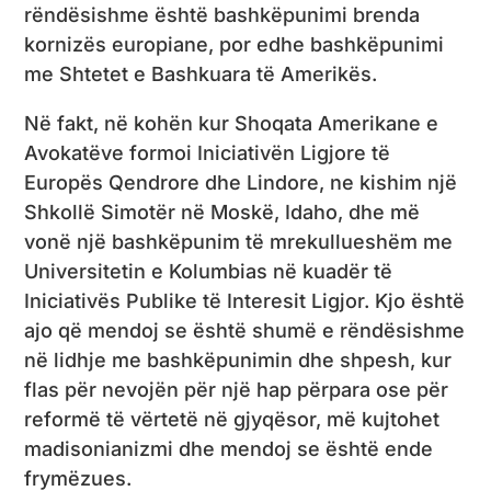
rëndësishme është bashkëpunimi brenda
kornizës europiane, por edhe bashkëpunimi
me Shtetet e Bashkuara të Amerikës.
Në fakt, në kohën kur Shoqata Amerikane e
Avokatëve formoi Iniciativën Ligjore të
Europës Qendrore dhe Lindore, ne kishim një
Shkollë Simotër në Moskë, Idaho, dhe më
vonë një bashkëpunim të mrekullueshëm me
Universitetin e Kolumbias në kuadër të
Iniciativës Publike të Interesit Ligjor. Kjo është
ajo që mendoj se është shumë e rëndësishme
në lidhje me bashkëpunimin dhe shpesh, kur
flas për nevojën për një hap përpara ose për
reformë të vërtetë në gjyqësor, më kujtohet
madisonianizmi dhe mendoj se është ende
frymëzues.