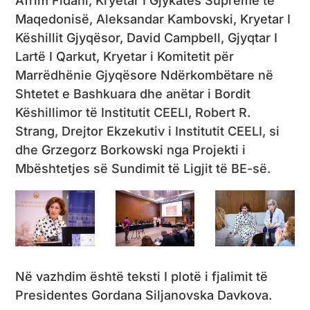
Afrim Fidani, Kryetar I Gjykatës Supreme të
Maqedonisë, Aleksandar Kambovski, Kryetar I
Këshillit Gjyqësor, David Campbell, Gjyqtar I
Lartë I Qarkut, Kryetar i Komitetit për
Marrëdhënie Gjyqësore Ndërkombëtare në
Shtetet e Bashkuara dhe anëtar i Bordit
Këshillimor të Institutit CEELI, Robert R.
Strang, Drejtor Ekzekutiv i Institutit CEELI, si
dhe Grzegorz Borkowski nga Projekti i
Mbështetjes së Sundimit të Ligjit të BE-së.
Në vazhdim është teksti I plotë i fjalimit të
Presidentes Gordana Siljanovska Davkova.