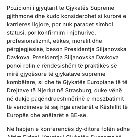
Pozicioni i gjyqtarit të Gjykatës Supreme
gjithmonë dhe kudo konsiderohet si kurorë e
karrieres ligjore, por nuk paraqet simbol
statusi, por konfirmim i njohurive,
profesionalizmit, etikës, moralit dhe
përgjegjësisë, beson Presidentja Siljanovska
Davkova. Presidentja Siljanovska Davkova
pohoi rolin e rëndësishëm të praktikës së
mirë gjyqësore të gjykatave supreme
kombëtare, si dhe të Gjykatës Europiane të të
Drejtave të Njeriut në Strasburg, duke vënë
në dukje paqëndrueshmërinë e moszbatimit
të vendimeve të saj nga anëtarët e Këshillit të
Europës dhe anëtarët e BE-së.
Në hapjen e konferencës dy-ditore folën edhe