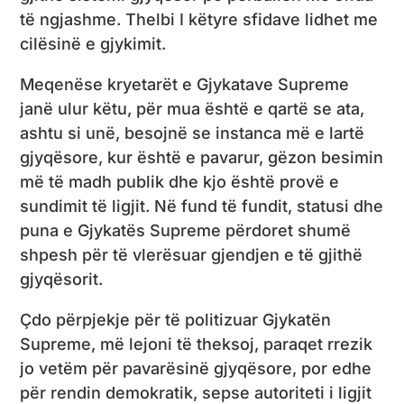
të ngjashme. Thelbi I këtyre sfidave lidhet me
cilësinë e gjykimit.
Meqenëse kryetarët e Gjykatave Supreme
janë ulur këtu, për mua është e qartë se ata,
ashtu si unë, besojnë se instanca më e lartë
gjyqësore, kur është e pavarur, gëzon besimin
më të madh publik dhe kjo është provë e
sundimit të ligjit. Në fund të fundit, statusi dhe
puna e Gjykatës Supreme përdoret shumë
shpesh për të vlerësuar gjendjen e të gjithë
gjyqësorit.
Çdo përpjekje për të politizuar Gjykatën
Supreme, më lejoni të theksoj, paraqet rrezik
jo vetëm për pavarësinë gjyqësore, por edhe
për rendin demokratik, sepse autoriteti i ligjit