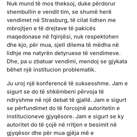
Nuk mund të mos theksoj, duke përdorur
shembullin e vendit tim, se shumë herë
vendimet në Strasburg, të cilat lidhen me
mbrojtjen e të drejtave të pakicës
maqedonase në fqinjësi, nuk respektohen
dhe kjo, për mua, sjell dilema të mëdha në
lidhje me natyrën detyruese të vendimeve.
Dhe, pa u zbatuar vendimi, mendoj se gjykata
bëhet një institucion problematik.
Ju uroj një konferencë të suksesshme. Jam e
sigurt se do të shkëmbeni përvoja të
ndryshme në një debat të gjallë. Jam e sigurt
se përfundimet do të forcojnë autoritetin e
institucioneve gjyqësore. Jam e sigurt se ky
autoritet do të çojë në rritjen e besimit në
gjyqësor dhe për mua gjëja më e