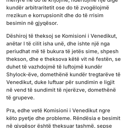
kundër arbitraritetit ose do të zvogëlojmë
rrezikun e korrupsionit dhe do të rrisim
besimin në gjyqësor.
Dëshiroj të theksoj se Komisioni i Venedikut,
anëtar I të cilit isha unë, dhe ishte një nga
periudhat më të bukura të jetës sime, shpesh
thekson, dhe e theksova këtë vit në festën, se
duhet të vazhdojmë të luftojmë kundër
Shylock-ëve, domethënë kundër tregtarëve të
Venedikut, duke luftuar për sundimin e ligjit
në vend të sundimit të njerëzve, domethënë
të grupeve.
Pra, edhe vetë Komisioni i Venedikut ngre
këto pyetje dhe probleme. Rëndësia e besimit
në gjyqësor është theksuar tashmë, sepse