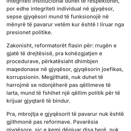
integriteti institucional duhet të respektohet,
por edhe integriteti individual në gjyqësor,
sepse gjyqësori mund të funksionojë në
mënyrë të pavarur vetëm kur është I liruar nga
presionet politike.
Zakonisht, reformatorët flasin për: rrugën e
gjatë të drejtësisë, pra kohëzgjatjen e
procedurave, përkatësiaht dhimbjen
maqedonase në gjyqësor, gjyqësorin joefikas,
korrupsionin. Megjithatë, nuk duhet të
harrojmë se ndonjëherë pas qëllimeve të
larta, mund të fshihet një qëllim politik për të
krijuar gjyqtarë të bindur.
Pra, mbrojtja e gjyqësorit të pavarur nuk është
gjithmonë pas reformave. Pavarësia
gjyqësore, siç e kemi dëgjuar disa herë, nuk