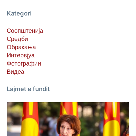
Kategori
Соопштенија
Средби
Обраќања
Интервјуа
Фотографии
Видеа
Lajmet e fundit