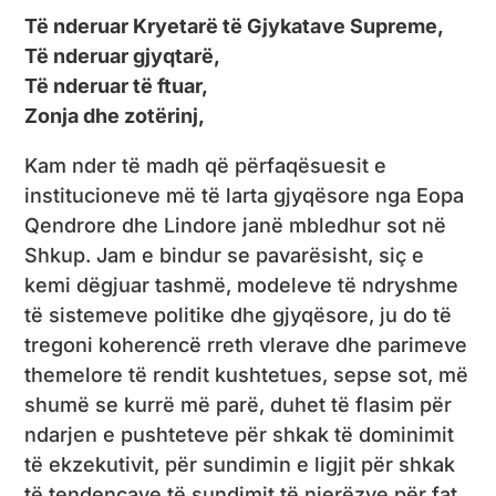
Të nderuar Kryetarë të Gjykatave Supreme,
Të nderuar gjyqtarë,
Të nderuar të ftuar,
Zonja dhe zotërinj,
Kam nder të madh që përfaqësuesit e
institucioneve më të larta gjyqësore nga Eopa
Qendrore dhe Lindore janë mbledhur sot në
Shkup. Jam e bindur se pavarësisht, siç e
kemi dëgjuar tashmë, modeleve të ndryshme
të sistemeve politike dhe gjyqësore, ju do të
tregoni koherencë rreth vlerave dhe parimeve
themelore të rendit kushtetues, sepse sot, më
shumë se kurrë më parë, duhet të flasim për
ndarjen e pushteteve për shkak të dominimit
të ekzekutivit, për sundimin e ligjit për shkak
të tendencave të sundimit të njerëzve për fat