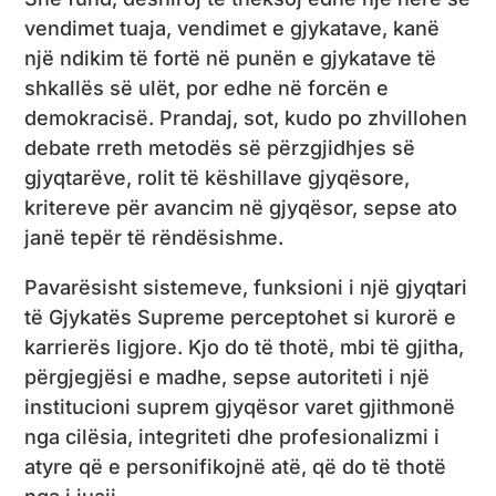
vendimet tuaja, vendimet e gjykatave, kanë
një ndikim të fortë në punën e gjykatave të
shkallës së ulët, por edhe në forcën e
demokracisë. Prandaj, sot, kudo po zhvillohen
debate rreth metodës së përzgjidhjes së
gjyqtarëve, rolit të këshillave gjyqësore,
kritereve për avancim në gjyqësor, sepse ato
janë tepër të rëndësishme.
Pavarësisht sistemeve, funksioni i një gjyqtari
të Gjykatës Supreme perceptohet si kurorë e
karrierës ligjore. Kjo do të thotë, mbi të gjitha,
përgjegjësi e madhe, sepse autoriteti i një
institucioni suprem gjyqësor varet gjithmonë
nga cilësia, integriteti dhe profesionalizmi i
atyre që e personifikojnë atë, që do të thotë