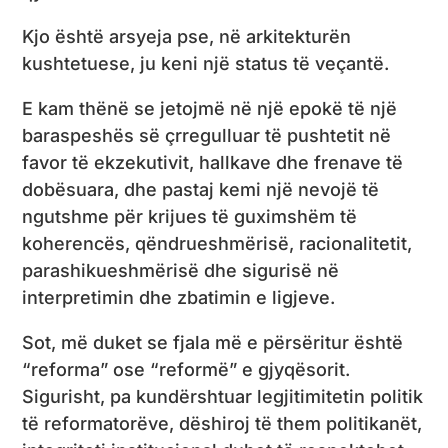
Kjo është arsyeja pse, në arkitekturën
kushtetuese, ju keni një status të veçantë.
E kam thënë se jetojmë në një epokë të një
baraspeshës së çrregulluar të pushtetit në
favor të ekzekutivit, hallkave dhe frenave të
dobësuara, dhe pastaj kemi një nevojë të
ngutshme për krijues të guximshëm të
koherencës, qëndrueshmërisë, racionalitetit,
parashikueshmërisë dhe sigurisë në
interpretimin dhe zbatimin e ligjeve.
Sot, më duket se fjala më e përsëritur është
“reforma” ose “reformë” e gjyqësorit.
Sigurisht, pa kundërshtuar legjitimitetin politik
të reformatorëve, dëshiroj të them politikanët,