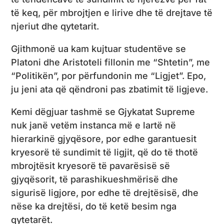
të keq, për mbrojtjen e lirive dhe të drejtave të
njeriut dhe qytetarit.
Gjithmonë ua kam kujtuar studentëve se
Platoni dhe Aristoteli fillonin me “Shtetin”, me
“Politikën”, por përfundonin me “Ligjet”. Epo,
ju jeni ata që qëndroni pas zbatimit të ligjeve.
Kemi dëgjuar tashmë se Gjykatat Supreme
nuk janë vetëm instanca më e lartë në
hierarkinë gjyqësore, por edhe garantuesit
kryesorë të sundimit të ligjit, që do të thotë
mbrojtësit kryesorë të pavarësisë së
gjyqësorit, të parashikueshmërisë dhe
sigurisë ligjore, por edhe të drejtësisë, dhe
nëse ka drejtësi, do të ketë besim nga
qytetarët.