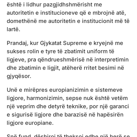
është i lidhur pazgjidhshmërisht me
autoritetin e institucioneve që e mbrojnë atë,
domethënë me autoritetin e institucionit më të
lartë.
Prandaj, kur Gjykatat Supreme e kryejnë me
sukses rolin e tyre të zbatimit uniform të
ligjeve, pra qëndrueshmërisë në interpretimin
dhe zbatimin e ligjit, atëherë rritet besimi në
gjyqësor.
Unë e mirëpres europianizimin e sistemeve
ligjore, harmonizimin, sepse nuk është vetëm
një veprim dhe detyrë teknike, por një garanci
e sigurisë ligjore dhe barazisë në hapësirën
ligjore europiane.
Snë fund, dëshiroj të theksoj edhe një herë se