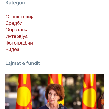
Kategori
Соопштенија
Средби
Обраќања
Интервјуа
Фотографии
Видеа
Lajmet e fundit