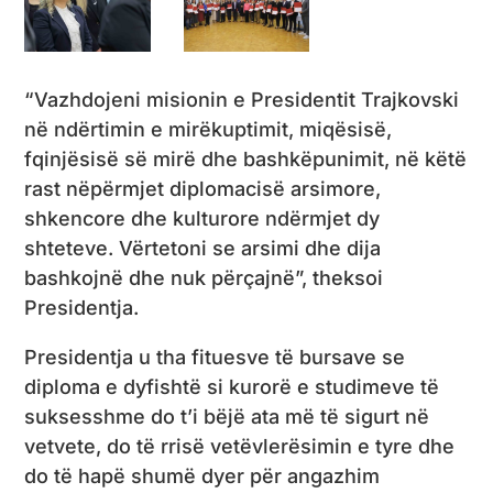
“Vazhdojeni misionin e Presidentit Trajkovski
në ndërtimin e mirëkuptimit, miqësisë,
fqinjësisë së mirë dhe bashkëpunimit, në këtë
rast nëpërmjet diplomacisë arsimore,
shkencore dhe kulturore ndërmjet dy
shteteve. Vërtetoni se arsimi dhe dija
bashkojnë dhe nuk përçajnë”, theksoi
Presidentja.
Presidentja u tha fituesve të bursave se
diploma e dyfishtë si kurorë e studimeve të
suksesshme do t’i bëjë ata më të sigurt në
vetvete, do të rrisë vetëvlerësimin e tyre dhe
do të hapë shumë dyer për angazhim