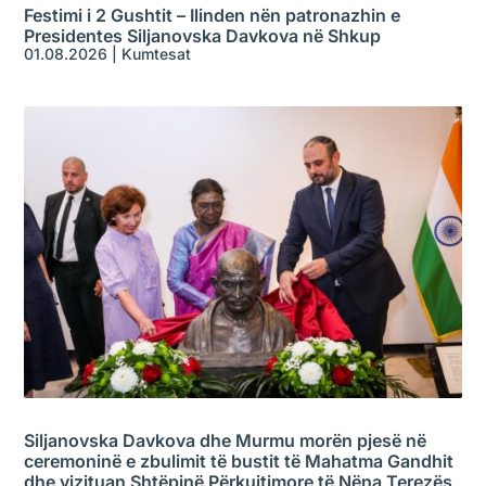
Festimi i 2 Gushtit – Ilinden nën patronazhin e
Presidentes Siljanovska Davkova në Shkup
01.08.2026
|
Kumtesat
Siljanovska Davkova dhe Murmu morën pjesë në
ceremoninë e zbulimit të bustit të Mahatma Gandhit
dhe vizituan Shtëpinë Përkujtimore të Nëna Terezës