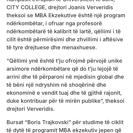
CITY COLLEGE, drejtori Joanis Ververidis
theksoi se MBA Ekzekutive është një program
ndërkombëtar, i ofruar nga profesorë
ndërkombëtarë të kalibrit të lartë, qëllimi i të
cilit është përmirësimi dhe zhvillimi i aftësive
të tyre drejtuese dhe menaxhuese.
“Qëllimi ynë është t’ju ofrojmë përvojë unike
arsimore ndërkombëtare që do t’ju lejojë të
arrini dhe të përparoni në mjedisin global dhe
të bëni një ndryshim në shoqërinë dhe
ekonominë e vendit tuaj dhe të gjithë rajonit,
duke kontribuar për të mirën publike”, theksoi
drejtori Ververidis.
Bursat “Boris Trajkovski” për studime të ciklit
të dytë të programit MBA ekzekutiv jepen që