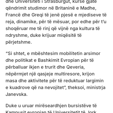
dhe Universiteti i Strasburgut, kurse gjatë
qëndrimit studimor në Britaninë e Madhe,
Francë dhe Greqi të jenë pjesë e mjediseve të
reja, dinamike, për të mësuar, por edhe për t’u
shoqëruar me të rinj që vijnë nga kultura të
ndryshme, duke krijuar miqësitë të
përjetshme.
“Si shtet, e mbështesim mobilitetin arsimor
dhe politikat e Bashkimit Evropian për të
përballuar ikjen e trurit dhe Qeveria,
nëpërmjet një qasjeje multiresore, krijon
masa dhe aktivitete për të reduktuar largimin
e kuadrove që na nevojitet”, theksoi, ministrja
Janevska.
Duke u uruar mirëseardhjen bursistëve të
Kampusit evropian të Universitetit të Jork,