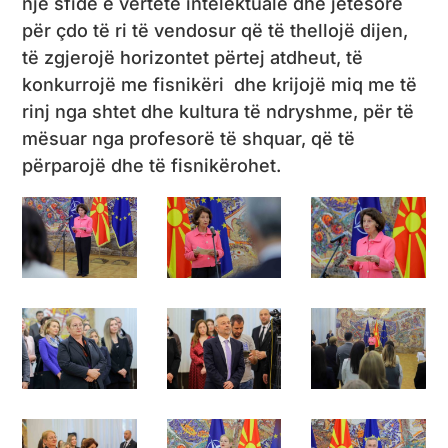
një sfidë e vërtetë intelektuale dhe jetësore
për çdo të ri të vendosur që të thellojë dijen,
të zgjerojë horizontet përtej atdheut, të
konkurrojë me fisnikëri dhe krijojë miq me të
rinj nga shtet dhe kultura të ndryshme, për të
mësuar nga profesorë të shquar, që të
përparojë dhe të fisnikërohet.