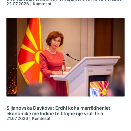
22.07.2026
|
Kumtesat
Siljanovska Davkova: Erdhi koha marrëdhëniet
ekonomike me Indinë të fitojnë një vrull të ri
21.07.2026
|
Kumtesat