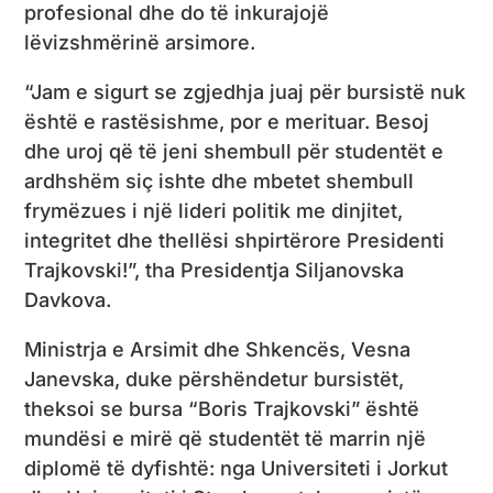
profesional dhe do të inkurajojë
lëvizshmërinë arsimore.
“Jam e sigurt se zgjedhja juaj për bursistë nuk
është e rastësishme, por e merituar. Besoj
dhe uroj që të jeni shembull për studentët e
ardhshëm siç ishte dhe mbetet shembull
frymëzues i një lideri politik me dinjitet,
integritet dhe thellësi shpirtërore Presidenti
Trajkovski!”, tha Presidentja Siljanovska
Davkova.
Ministrja e Arsimit dhe Shkencës, Vesna
Janevska, duke përshëndetur bursistët,
theksoi se bursa “Boris Trajkovski” është
mundësi e mirë që studentët të marrin një
diplomë të dyfishtë: nga Universiteti i Jorkut