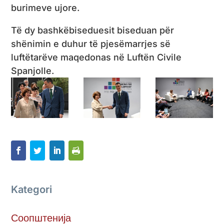
burimeve ujore.
Të dy bashkëbiseduesit biseduan për
shënimin e duhur të pjesëmarrjes së
luftëtarëve maqedonas në Luftën Civile
Spanjolle.
Kategori
Соопштенија