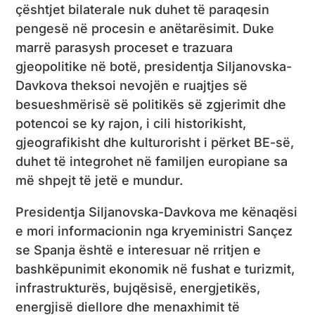
çështjet bilaterale nuk duhet të paraqesin
pengesë në procesin e anëtarësimit. Duke
marrë parasysh proceset e trazuara
gjeopolitike në botë, presidentja Siljanovska-
Davkova theksoi nevojën e ruajtjes së
besueshmërisë së politikës së zgjerimit dhe
potencoi se ky rajon, i cili historikisht,
gjeografikisht dhe kulturorisht i përket BE-së,
duhet të integrohet në familjen europiane sa
më shpejt të jetë e mundur.
Presidentja Siljanovska-Davkova me kënaqësi
e mori informacionin nga kryeministri Sançez
se Spanja është e interesuar në rritjen e
bashkëpunimit ekonomik në fushat e turizmit,
infrastrukturës, bujqësisë, energjetikës,
energjisë diellore dhe menaxhimit të