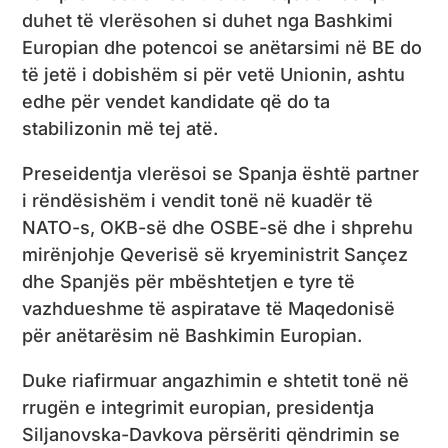
duhet të vlerësohen si duhet nga Bashkimi
Europian dhe potencoi se anëtarsimi në BE do
të jetë i dobishëm si për vetë Unionin, ashtu
edhe për vendet kandidate që do ta
stabilizonin më tej atë.
Preseidentja vlerësoi se Spanja është partner
i rëndësishëm i vendit tonë në kuadër të
NATO-s, OKB-së dhe OSBE-së dhe i shprehu
mirënjohje Qeverisë së kryeministrit Sançez
dhe Spanjës për mbështetjen e tyre të
vazhdueshme të aspiratave të Maqedonisë
për anëtarësim në Bashkimin Europian.
Duke riafirmuar angazhimin e shtetit tonë në
rrugën e integrimit europian, presidentja
Siljanovska-Davkova përsëriti qëndrimin se