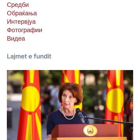
Средби
Обраќања
Интервјуа
Фотографии
Видеа
Lajmet e fundit