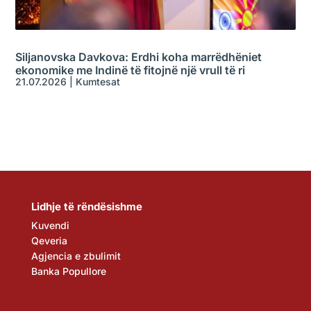
Siljanovska Davkova: Erdhi koha marrëdhëniet
ekonomike me Indinë të fitojnë një vrull të ri
21.07.2026
|
Kumtesat
Lidhje të rëndësishme
Kuvendi
Qeveria
Agjencia e zbulimit
Banka Popullore