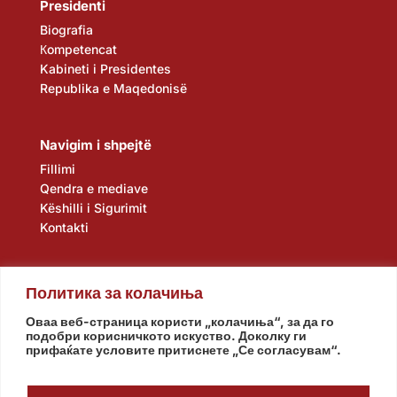
Presidenti
Biografia
Кompetencat
Kabineti i Presidentes
Republika e Maqedonisë
Navigim i shpejtë
Fillimi
Qendra e mediave
Këshilli i Sigurimit
Kontakti
Политика за колачиња
Оваа веб-страница користи „колачиња“, за да го
подобри корисничкото искуство. Доколку ги
прифаќате условите притиснете „Се согласувам“.
Kuvendi
Qeveria
Agjencia e zbulimit
Banka Popullore