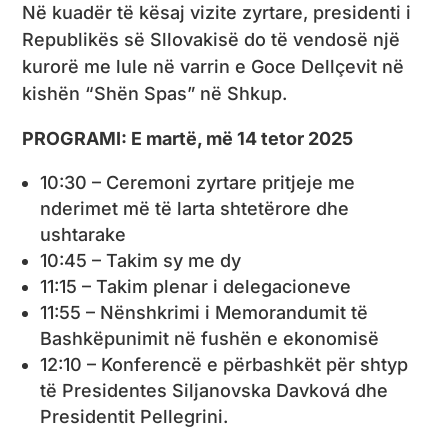
Në kuadër të kësaj vizite zyrtare, presidenti i
Republikës së Sllovakisë do të vendosë një
kurorë me lule në varrin e Goce Dellçevit në
kishën “Shën Spas” në Shkup.
PROGRAMI: E martë, më 14 tetor 2025
10:30 – Ceremoni zyrtare pritjeje me
nderimet më të larta shtetërore dhe
ushtarake
10:45 – Takim sy me dy
11:15 – Takim plenar i delegacioneve
11:55 – Nënshkrimi i Memorandumit të
Bashkëpunimit në fushën e ekonomisë
12:10 – Konferencë e përbashkët për shtyp
të Presidentes Siljanovska Davková dhe
Presidentit Pellegrini.