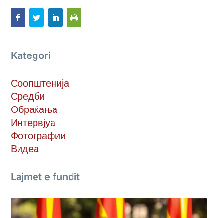
Kategori
Соопштенија
Средби
Обраќања
Интервјуа
Фотографии
Видеа
Lajmet e fundit