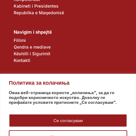
Kabineti i Presidentes
Republika e Maqedonisë
Navigim i shpejtë
Fillimi
Qendra e mediave
Këshilli i Sigurimit
Kontakti
Политика за колачиња
Оваа веб-страница користи „колачиња“, за да го
подобри корисничкото искуство. Доколку ги
прифаќате условите притиснете „Се согласувам“.
Kuvendi
Qeveria
Agjencia e zbulimit
Banka Popullore
Се согласувам