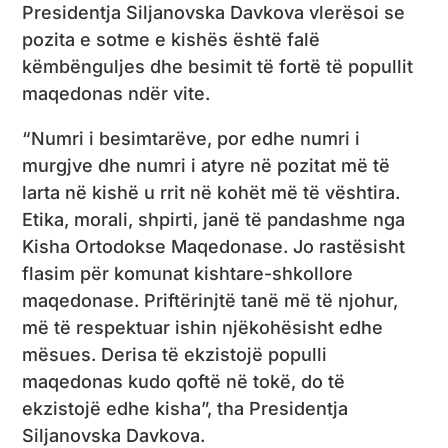
Presidentja Siljanovska Davkova vlerësoi se
pozita e sotme e kishës është falë
këmbënguljes dhe besimit të fortë të popullit
maqedonas ndër vite.
“Numri i besimtarëve, por edhe numri i
murgjve dhe numri i atyre në pozitat më të
larta në kishë u rrit në kohët më të vështira.
Etika, morali, shpirti, janë të pandashme nga
Kisha Ortodokse Maqedonase. Jo rastësisht
flasim për komunat kishtare-shkollore
maqedonase. Priftërinjtë tanë më të njohur,
më të respektuar ishin njëkohësisht edhe
mësues. Derisa të ekzistojë populli
maqedonas kudo qoftë në tokë, do të
ekzistojë edhe kisha”, tha Presidentja
Siljanovska Davkova.